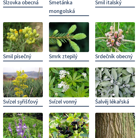
Smetánka
Smil italský
Slzovka obecná
mongolská
Srdečník obecný
Smil písečný
Smrk ztepilý
Svízel syřišťový
Svízel vonný
Šalvěj lékařská