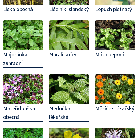
Lopuch plstnatý
Líska obecná
Lišejník islandský
Maralí kořen
Máta peprná
Majoránka
zahradní
Meduňka
Mateřídouška
Měsíček lékařský
lékařská
obecná