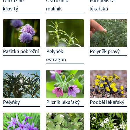
Pampeliška
Ostružiník
Ostružiník
lékařská
křovitý
maliník
Pelyněk pravý
Pažitka pobřežní
Pelyněk
estragon
Pelyňky
Plicník lékařský
Podběl lékařský