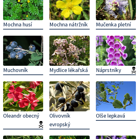
Mochna husí
Mochna nátržník
Mučenka pletní
Muchovník
Mydlice lékařská
Náprstníky
(
Olivovník
Olše lepkavá
Oleandr obecný
evropský
(jedovatá!)