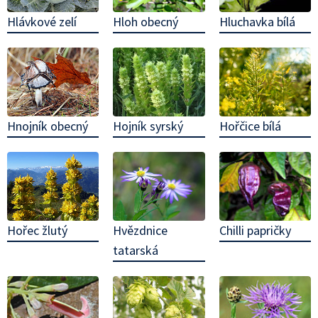
Hloh obecný
Hluchavka bílá
Hlávkové zelí
Hnojník obecný
Hojník syrský
Hořčice bílá
Chilli papričky
Hořec žlutý
Hvězdnice
tatarská