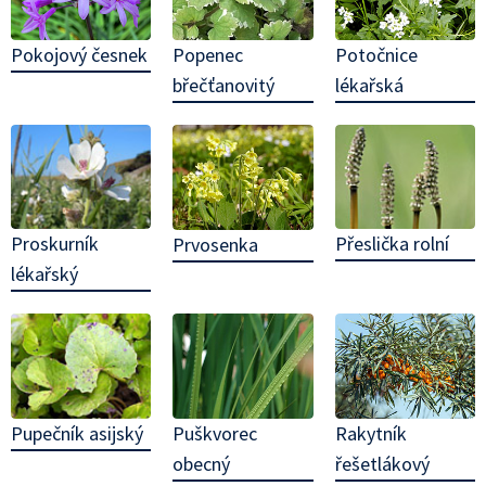
Pokojový česnek
Popenec
Potočnice
břečťanovitý
lékařská
Proskurník
Přeslička rolní
Prvosenka
lékařský
Pupečník asijský
Puškvorec
Rakytník
obecný
řešetlákový