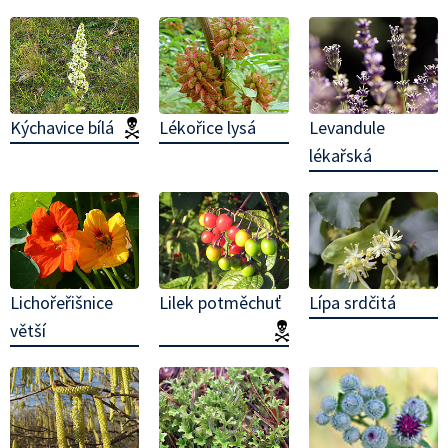
Kýchavice bílá
(jedovatá!)
Lékořice lysá
Levandule
lékařská
Lichořeřišnice
Lilek potměchuť
Lípa srdčitá
větší
(jedovatá!)