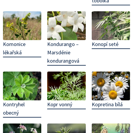
tobolka
Kondurango –
Komonice
Konopí seté
Marsdénie
lékařská
kondurangová
Kontryhel
Kopr vonný
Kopretina bílá
obecný