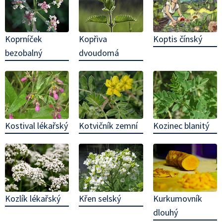
Koptis čínský
Koprníček
Kopřiva
bezobalný
dvoudomá
Kostival lékařský
Kotvičník zemní
Kozinec blanitý
Kozlík lékařský
Křen selský
Kurkumovník
dlouhý