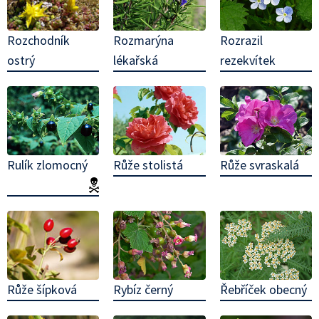
Rozchodník
Rozmarýna
Rozrazil
ostrý
lékařská
rezekvítek
Rulík zlomocný
Růže stolistá
Růže svraskalá
(jedovatá!)
Růže šípková
Rybíz černý
Řebříček obecný