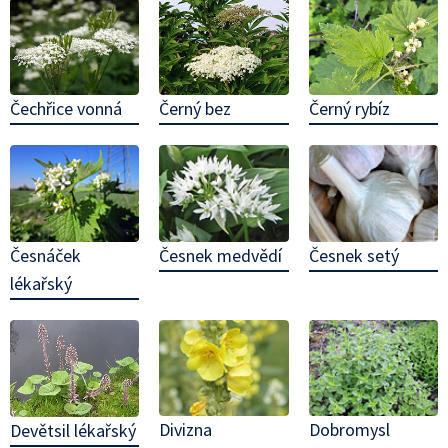
Čechřice vonná
Černý bez
Černý rybíz
Česnáček
Česnek medvědí
Česnek setý
lékařský
Divizna
Dobromysl
Devětsil lékařský