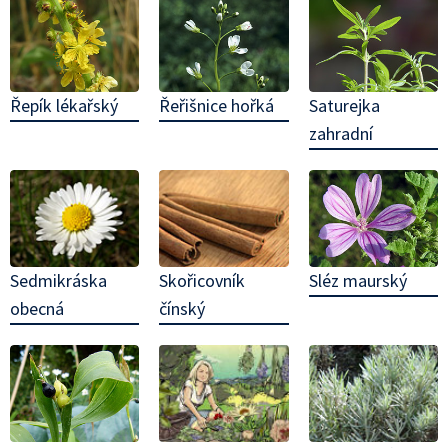
Řepík lékařský
Řeřišnice hořká
Saturejka
zahradní
Sedmikráska
Skořicovník
Sléz maurský
obecná
čínský