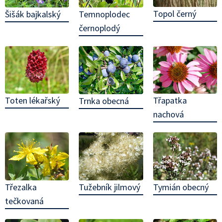
Topol černý
Šišák bajkalský
Temnoplodec
černoplodý
Toten lékařský
Třapatka
Trnka obecná
nachová
Třezalka
Tužebník jilmový
Tymián obecný
tečkovaná