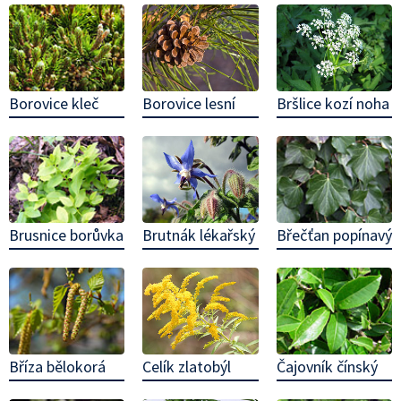
Borovice kleč
Borovice lesní
Bršlice kozí noha
Brusnice borůvka
Břečťan popínavý
Brutnák lékařský
Bříza bělokorá
Čajovník čínský
Celík zlatobýl