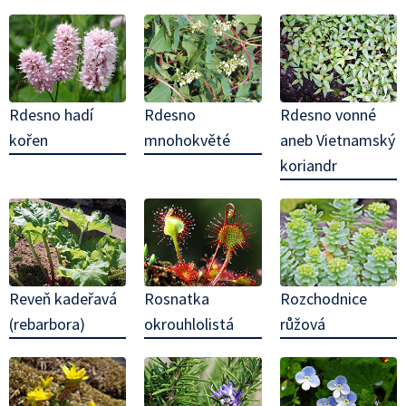
Rdesno hadí
Rdesno
Rdesno vonné
kořen
mnohokvěté
aneb Vietnamský
koriandr
Rozchodnice
Reveň kadeřavá
Rosnatka
růžová
(rebarbora)
okrouhlolistá