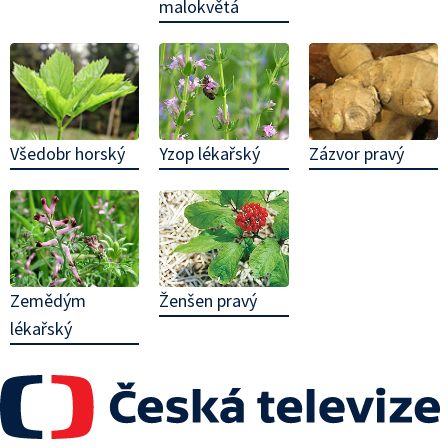
malokvětá
Všedobr horský
Zázvor pravý
Yzop lékařský
Zemědým
Ženšen pravý
lékařský