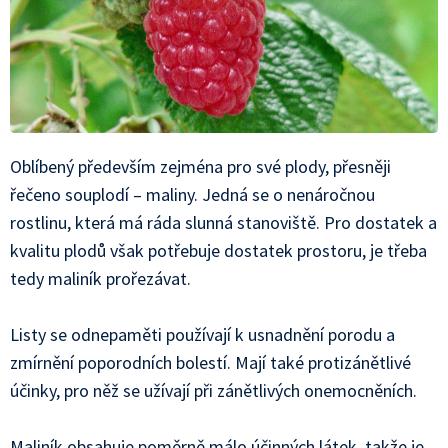
Oblíbený především zejména pro své plody, přesněji
řečeno souplodí – maliny. Jedná se o nenáročnou
rostlinu, která má ráda slunná stanoviště. Pro dostatek a
kvalitu plodů však potřebuje dostatek prostoru, je třeba
tedy maliník prořezávat.
Listy se odnepaměti používají k usnadnění porodu a
zmírnění poporodních bolestí. Mají také protizánětlivé
účinky, pro něž se užívají při zánětlivých onemocněních.
Maliník obsahuje poměrně málo účinných látek, takže je