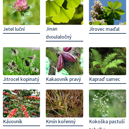
Jinan
Jetel luční
Jírovec maďal
dvoulaločný
Kakaovník pravý
Jitrocel kopinatý
Kapraď samec
Kávovník
Kmín kořenný
Kokoška pastuší