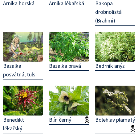
Bakopa
Arnika horská
Arnika lékařská
drobnolistá
(Brahmi)
Bazalka
Bazalka pravá
Bedrník anýz
posvátná, tulsi
Benedikt
Blín černý
(jedovatá!)
Bolehlav plamatý
lékařský
(