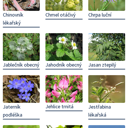
Chinovník
Chrpa luční
Chmel otáčivý
lékařský
Jablečník obecný
Jahodník obecný
Jasan ztepilý
Jehlice trnitá
Jaterník
Jestřabina
podléška
lékařská