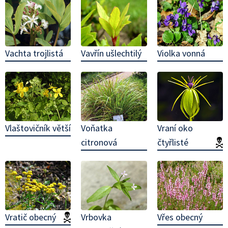
Vavřín ušlechtilý
Vachta trojlistá
Violka vonná
Voňatka
Vlaštovičník větší
Vraní oko
citronová
čtyřlisté
(
Vratič obecný
(jedovatá!)
Vrbovka
Vřes obecný