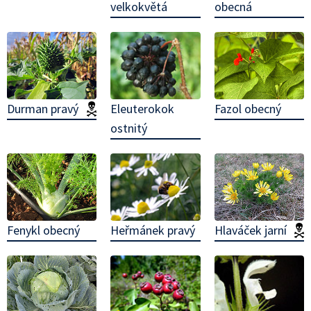
velkokvětá
obecná
Eleuterokok
Durman pravý
(jedovatá!)
Fazol obecný
ostnitý
Heřmánek pravý
Fenykl obecný
Hlaváček jarní
(