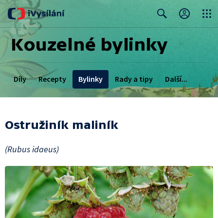
Close
Search
Kouzelné bylinky
Díly
Recepty
Bylinky
Rady a tipy
Další...
Bylinkové zahrady
Ostružiník maliník
(Rubus idaeus)