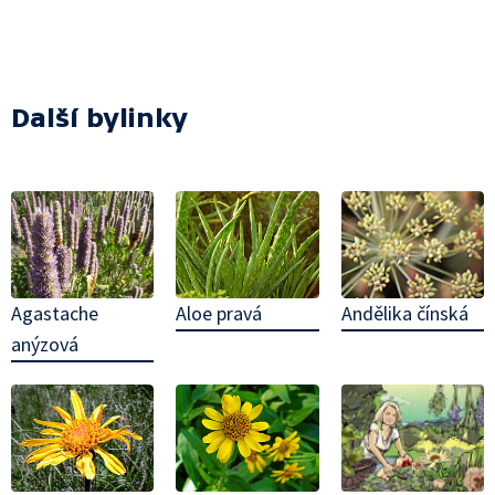
Další bylinky
Andělika čínská
Agastache
Aloe pravá
anýzová