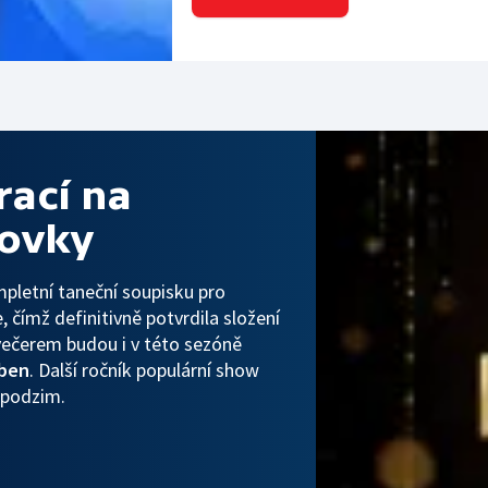
rací na
zovky
ompletní taneční soupisku pro
 čímž definitivně potvrdila složení
večerem budou i v této sezóně
Eben
. Další ročník populární show
 podzim.