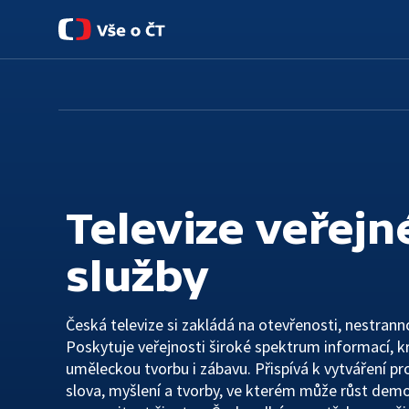
O ČT
Úvod
Základní informace
Pro média
Historie
Kontakty
Lidé
Televize veřejn
TS Brno
služby
TS Ostrava
Česká televize si zakládá na otevřenosti, nestranno
Rada ČT
Poskytuje veřejnosti široké spektrum informací, kri
Etický panel
uměleckou tvorbu i zábavu. Přispívá k vytváření p
slova, myšlení a tvorby, ve kterém může růst demo
Statut ČT