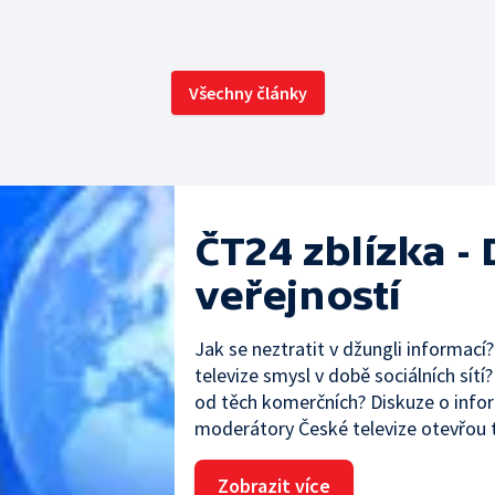
Všechny články
ČT24 zblízka -
veřejností
Jak se neztratit v džungli informací
televize smysl v době sociálních sítí
od těch komerčních? Diskuze o infor
moderátory České televize otevřou t
Zobrazit více