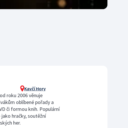
Kavčí Hory
 od roku 2006 věnuje
 divákům oblíbené pořady a
VD či formou knih. Populární
jako hračky, soutěžní
ských her.