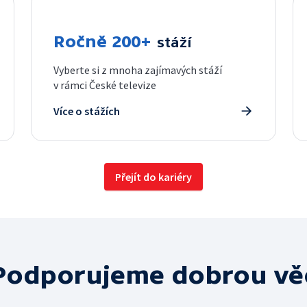
Ročně 200+
stáží
Vyberte si z mnoha zajímavých stáží
v rámci České televize
Více o stážích
Přejít do kariéry
Podporujeme dobrou vě