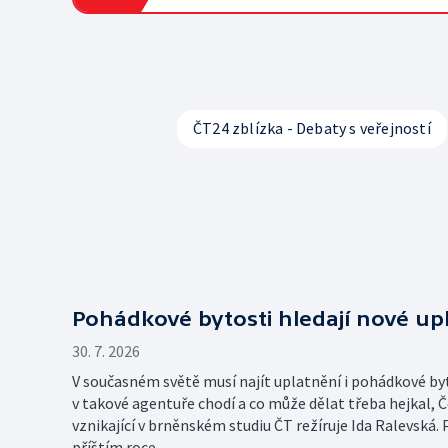
ČT24 zblízka - Debaty s veřejností
Pohádkové bytosti hledají nové u
30. 7. 2026
V současném světě musí najít uplatnění i pohádkové byt
v takové agentuře chodí a co může dělat třeba hejkal, 
vznikající v brněnském studiu ČT režíruje Ida Ralevská.
příštím roce.