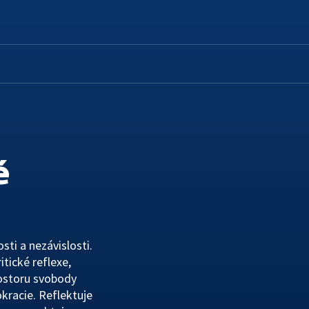
ČT ONLINE
PRO DIVÁKY
Mobilní aplikace
Jak sledovat
Červené tlačítko
Archiv ČT
iVysílání
Galerie a prodejna
é
Podcasty
Edice ČT
Přístupnost
sti a nezávislosti.
Vliv vysílání na děti
tické reflexe,
Časté dotazy
rostoru svobody
kracie. Reflektuje