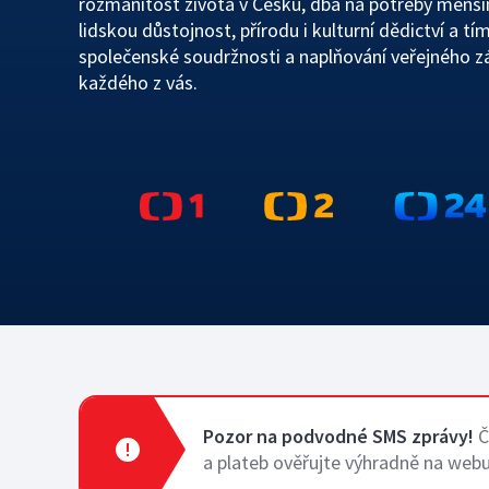
rozmanitost života v Česku, dbá na potřeby menši
lidskou důstojnost, přírodu i kulturní dědictví a tím
Kodex ČT
společenské soudržnosti a naplňování veřejného z
každého z vás.
ČT podporuje
Hasičský sbor
Pozor na podvodné SMS zprávy!
Č
a plateb ověřujte výhradně na webu