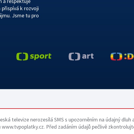
n a respektuje
 přispívá k rozvoji
ájmu. Jsme tu pro
eská televize nerozesílá SMS s upozorněním na údajný dluh 
 www.tvpoplatky.cz. Před zadáním údajů pečlivě zkontrolujte