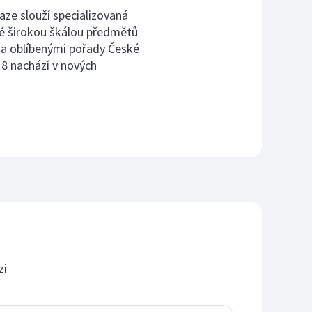
ze slouží specializovaná
é širokou škálou předmětů
 a oblíbenými pořady České
18 nachází v nových
zi