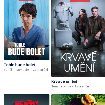
Tohle bude bolet
Seriál
Komedie
Zahraniční
Krvavé umění
Seriál
Krimi
Zahraniční