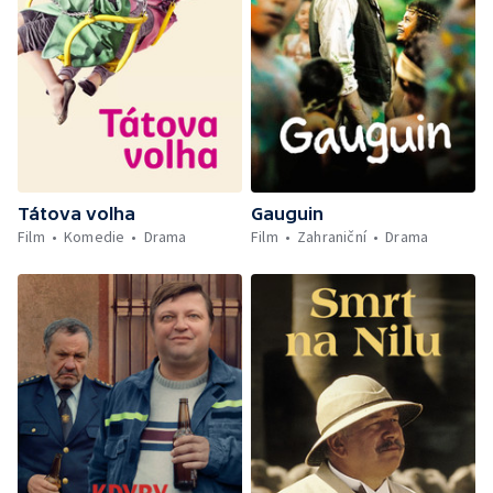
Tátova volha
Gauguin
Film
Komedie
Drama
Film
Zahraniční
Drama