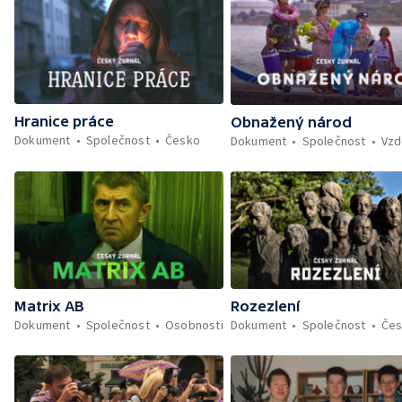
Hranice práce
Obnažený národ
Dokument
Společnost
Česko
Dokument
Společnost
Vzd
Matrix AB
Rozezlení
Dokument
Společnost
Osobnosti
Dokument
Společnost
Če