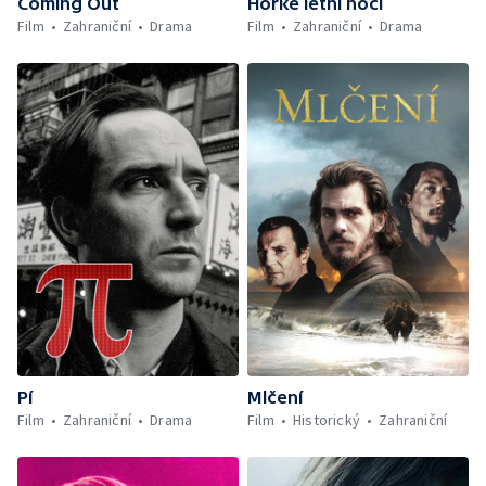
Coming Out
Horké letní noci
Film
Zahraniční
Drama
Film
Zahraniční
Drama
Pí
Mlčení
Film
Zahraniční
Drama
Film
Historický
Zahraniční