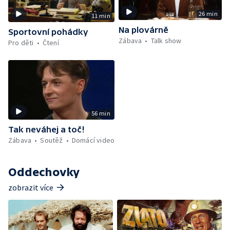
26 min
11 min
Na plovárně
Sportovní pohádky
Zábava
Talk show
Pro děti
Čtení
56 min
Tak neváhej a toč!
Zábava
Soutěž
Domácí video
Oddechovky
zobrazit více