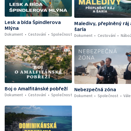
Lesk a bída Špindlerova
Maledivy, přeplněný ráj 
Mlýna
šaría
Dokument
Cestování
Společnost
Dokument
Cestování
Nábož
Boj o Amalfitánské pobřeží
Nebezpečná zóna
Dokument
Cestování
Společnost
Dokument
Společnost
Vál