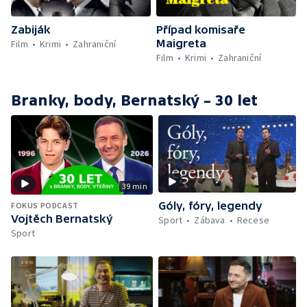
Zabiják
Případ komisaře
Maigreta
Film
Krimi
Zahraniční
Film
Krimi
Zahraniční
Branky, body, Bernatský – 30 let
39 min
Góly, fóry, legendy
FOKUS PODCAST
Vojtěch Bernatský
Sport
Zábava
Recese
Sport