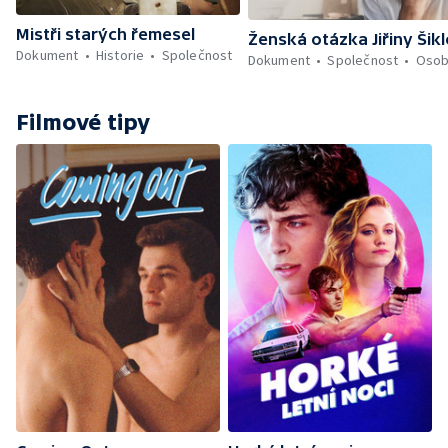
Mistři starých řemesel
Ženská otázka Jiřiny Šik
Dokument
Historie
Společnost
Dokument
Společnost
Osob
Filmové tipy