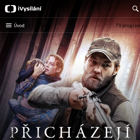
Searc
Úvod
TV progra