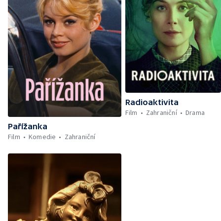
Radioaktivita
Film
Zahraniční
Drama
Pařížanka
Film
Komedie
Zahraniční