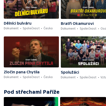
Dělníci bulváru
Bratři Okamurovi
Dokument
Společnost
Česko
Dokument
Společnost
Oso
Zločin pana Chytila
Spolužáci
Dokument
Společnost
Česko
Dokument
Společnost
Vzt
Pod střechami Paříže