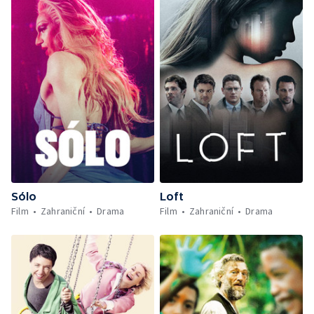
Sólo
Loft
Film
Zahraniční
Drama
Film
Zahraniční
Drama