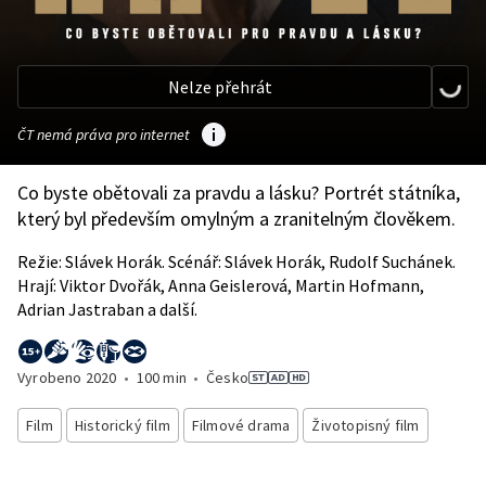
Nelze přehrát
ČT nemá práva pro internet
Co byste obětovali za pravdu a lásku? Portrét státníka,
který byl především omylným a zranitelným člověkem.
Režie: Slávek Horák. Scénář: Slávek Horák, Rudolf Suchánek.
Hrají: Viktor Dvořák, Anna Geislerová, Martin Hofmann,
Adrian Jastraban a další.
Vyrobeno
2020
•
100 min
•
Česko
Film
Historický film
Filmové drama
Životopisný film