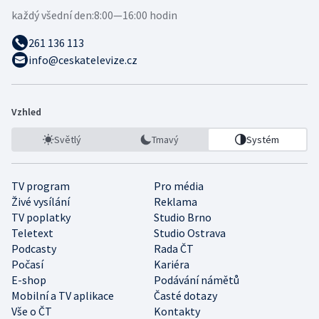
každý všední den:
8:00—16:00 hodin
261 136 113
info@ceskatelevize.cz
Vzhled
Světlý
Tmavý
Systém
TV program
Pro média
Živé vysílání
Reklama
TV poplatky
Studio Brno
Teletext
Studio Ostrava
Podcasty
Rada ČT
Počasí
Kariéra
E-shop
Podávání námětů
Mobilní a TV aplikace
Časté dotazy
Vše o ČT
Kontakty