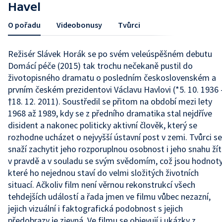
Havel
O pořadu
Videobonusy
Tvůrci
Režisér Slávek Horák se po svém veleúspěšném debutu
Domácí péče (2015) tak trochu nečekaně pustil do
životopisného dramatu o posledním československém a
prvním českém prezidentovi Václavu Havlovi (*5. 10. 1936 
†18. 12. 2011). Soustředil se přitom na období mezi lety
1968 až 1989, kdy se z předního dramatika stal nejdříve
disident a nakonec politicky aktivní člověk, který se
rozhodne ucházet o nejvyšší ústavní post v zemi. Tvůrci se
snaží zachytit jeho rozporuplnou osobnost i jeho snahu žít
v pravdě a v souladu se svým svědomím, což jsou hodnoty
které ho nejednou staví do velmi složitých životních
situací. Ačkoliv film není věrnou rekonstrukcí všech
tehdejších událostí a řada jmen ve filmu vůbec nezazní,
jejich vizuální i faktografická podobnost s jejich
předobrazy je zjevná. Ve filmu se objevují i ukázky z