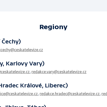
Regiony
í Čechy)
icechy@ceskatelevize.cz
y, Karlovy Vary)
ceskatelevize.cz
,
redakce.vary@ceskatelevize.cz
radec Králové, Liberec)
ice@ceskatelevize.cz
,
redakce.hradec@ceskatelevize.cz
,
re