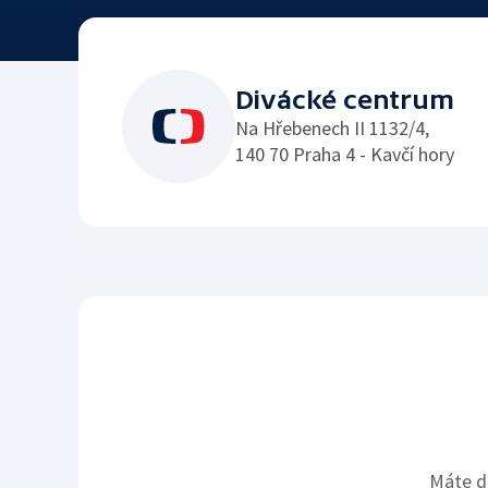
Kodex ČT
ČT podporuje
Divácké centrum
Na Hřebenech II 1132/4,
Hasičský sbor
140 70 Praha 4 - Kavčí hory
Máte d