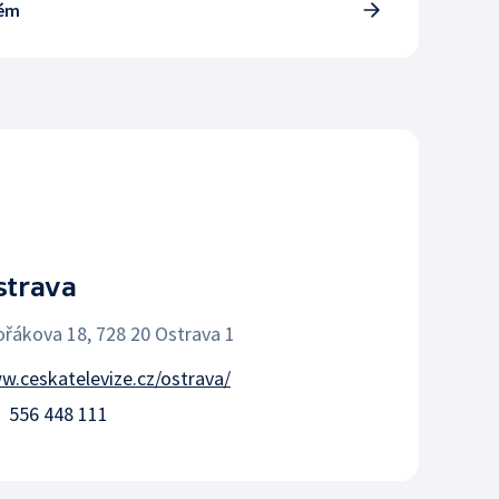
tém
strava
řákova 18, 728 20 Ostrava 1
.ceskatelevize.cz/ostrava/
556 448 111