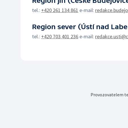
Region jih (České Budějovice
tel.:
+420 261 134 861
e-mail:
redakce.budejo
Region sever (Ústí nad Lab
tel.:
+420 703 401 236
e-mail:
redakce.usti@c
Provozovatelem tel