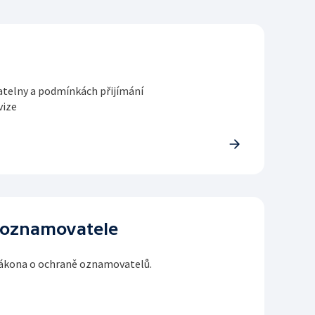
telny a podmínkách přijímání
vize
 oznamovatele
ákona o ochraně oznamovatelů.