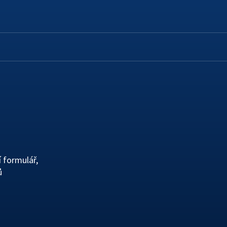
ČT ONLINE
PRO DIVÁKY
Mobilní aplikace
Jak sledovat
Červené tlačítko
Archiv ČT
iVysílání
Galerie a prodejna
Podcasty
Edice ČT
Přístupnost
 formulář,
ů
Vliv vysílání na děti
Časté dotazy