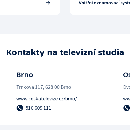
Vnitřní oznamovací sys
Kontakty na televizní studia
Brno
O
Trnkova 117, 628 00 Brno
Dvo
www.ceskatelevize.cz/brno/
www
516 609 111