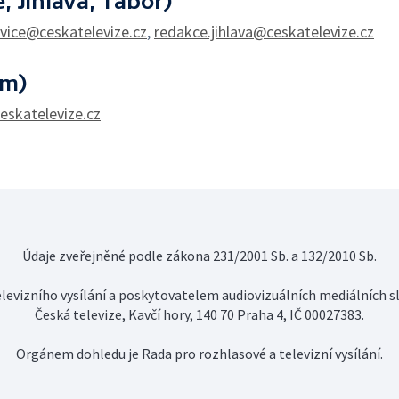
, Jihlava, Tábor)
vice@ceskatelevize.cz
,
redakce.jihlava@ceskatelevize.cz
em)
eskatelevize.cz
Údaje zveřejněné podle zákona 231/2001 Sb. a 132/2010 Sb.
evizního vysílání a poskytovatelem audiovizuálních mediálních sl
Česká televize, Kavčí hory, 140 70 Praha 4, IČ 00027383.
Orgánem dohledu je Rada pro rozhlasové a televizní vysílání.