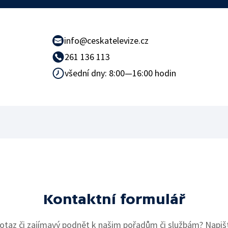
info@ceskatelevize.cz
261 136 113
všední dny: 8:00—16:00 hodin
Kontaktní formulář
otaz či zajímavý podnět k našim pořadům či službám? Napiš