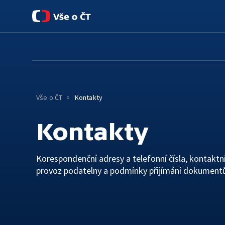
O ČT
Úvod
Základní informace
Pro média
Historie
Kontakty
Vše o ČT
Kontakty
Lidé
Kontakty
TS Brno
TS Ostrava
Korespondenční adresy a telefonní čísla, kontaktní
provoz podatelny a podmínky přijímání dokument
Rada ČT
Etický panel
Statut ČT