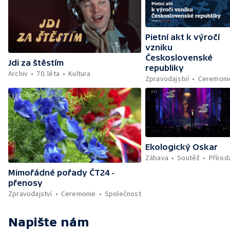
Pietní akt k výročí
vzniku
Československé
Jdi za štěstím
republiky
Archiv
70. léta
Kultura
Zpravodajství
Ceremoni
Ekologický Oskar
Zábava
Soutěž
Přírod
Mimořádné pořady ČT24 -
přenosy
Zpravodajství
Ceremonie
Společnost
Napište nám