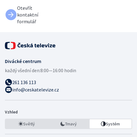
Otevřít
kontaktní
formulář
Divácké centrum
každý všední den:
8:00—16:00 hodin
261 136 113
info@ceskatelevize.cz
Vzhled
Světlý
Tmavý
Systém