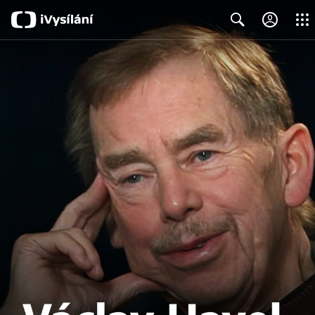
Close
Search