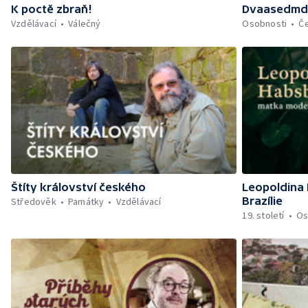
K poctě zbraň!
Dvaasedmde
Vzdělávací
Válečný
Osobnosti
Č
Štíty království českého
Leopoldina
Brazílie
Středověk
Památky
Vzdělávací
19. století
Os