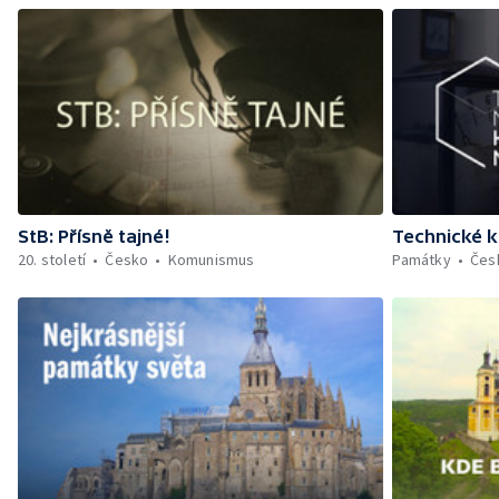
StB: Přísně tajné!
Technické k
20. století
Česko
Komunismus
Památky
Čes