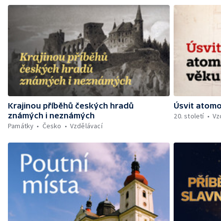
Krajinou příběhů českých hradů
Úsvit atom
známých i neznámých
20. století
Vz
Památky
Česko
Vzdělávací