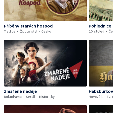
Příběhy starých hospod
Pohlednice
Tradice
Životní styl
Česko
20. století
Če
Zmařené naděje
Habsburko
Dokudrama
Seriál
Historický
Novověk
Evr