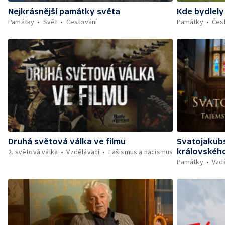
Nejkrásnější památky světa
Kde bydlely
Památky
Svět
Cestování
Památky
Čes
Druhá světová válka ve filmu
Svatojakubs
královského
2. světová válka
Vzdělávací
Fašismus a nacismus
Památky
Vzd