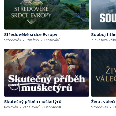
Středověké srdce Evropy
Souboj titá
Středověk
Památky
Cestování
2. světová válk
Skutečný příběh mušketýrů
Život váleč
Novověk
Vzdělávací
Osobnosti
Středověk
V