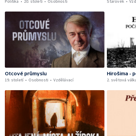
Politika
20. století
Osobnosti
Starověk
Vzd
Otcové průmyslu
Hirošima -
19. století
Osobnosti
Vzdělávací
2. světová válk