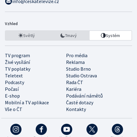
info@ceskatelevize.cz
Vzhled
Světlý
Tmavý
Systém
TV program
Pro média
Živé vysílání
Reklama
TV poplatky
Studio Brno
Teletext
Studio Ostrava
Podcasty
Rada ČT
Počasí
Kariéra
E-shop
Podávání námětů
Mobilní a TV aplikace
Časté dotazy
Vše o ČT
Kontakty