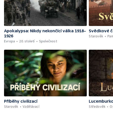
Apokalypsa: Nikdy nekončící válka 1918–
Svědkové č
1926
Starověk
Pa
Evropa
20. století
Společnost
Příběhy civilizací
Lucemburk
Starověk
Vzdělávací
Středověk
O