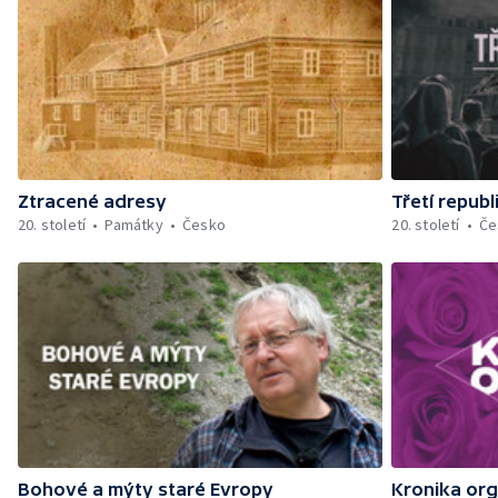
Ztracené adresy
Třetí republ
20. století
Památky
Česko
20. století
Če
Bohové a mýty staré Evropy
Kronika or