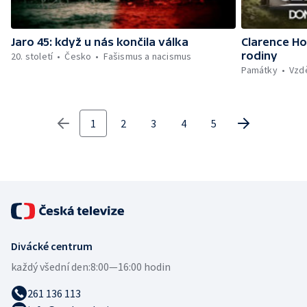
Jaro 45: když u nás končila válka
Clarence H
rodiny
20. století
Česko
Fašismus a nacismus
Památky
Vzd
1
2
3
4
5
Divácké centrum
každý všední den:
8:00—16:00 hodin
261 136 113