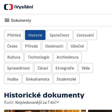
Dokumenty
Přehled
Historie
Společnost
Cestování
Česko
Příroda
Osobnosti
Válečné
Kultura
Technologie
Architektura
Spravedlnost
Zdraví
Etnografie
Věda
Hudba
Dokudramata
Studentské
Historické dokumenty
Řadit:
Nejsledovanější za 7 dní