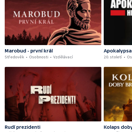
Marobud - první král
Apokalypsa 
Středověk
Osobnosti
Vzdělávací
20. století
Os
Rudí prezidenti
Kolaps dob