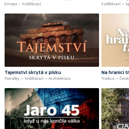
Evropa
Vzdělávací
Vzdělávací
S
Tajemství skrytá v písku
Na hranici t
Památky
Vzdělávací
Architektura
Tradice
Česk