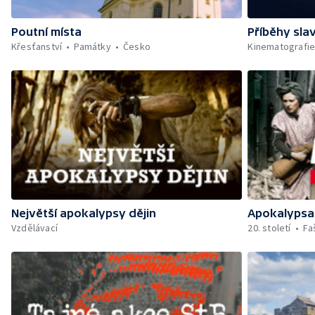
Poutní místa
Příběhy sla
Křesťanství
Památky
Česko
Kinematografi
Největší apokalypsy dějin
Apokalypsa:
Vzdělávací
20. století
Fa