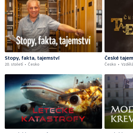
Stopy, fakta, tajemství
České taje
20. století
Česko
Česko
Vzděl