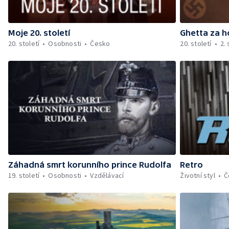
Moje 20. století
Ghetta za h
20. století
Osobnosti
Česko
20. století
2.
Záhadná smrt korunního prince Rudolfa
Retro
19. století
Osobnosti
Vzdělávací
Životní styl
Č