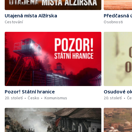
Utajená místa Alžírska
Předčasná 
Cestování
Osobnosti
Pozor! Státní hranice
Osudové o
20. století
Česko
Komunismus
20. století
Če