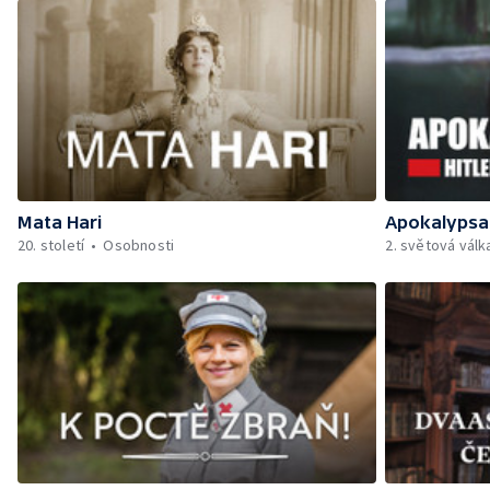
Mata Hari
Apokalypsa:
20. století
Osobnosti
2. světová válk