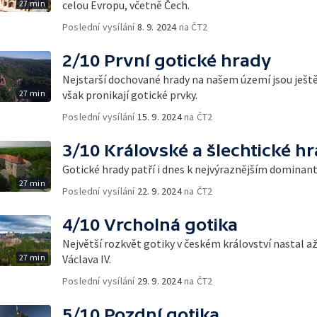
27 min
celou Evropu, včetně Čech.
Poslední vysílání
8. 9. 2024
na ČT2
2/10 První gotické hrady
Nejstarší dochované hrady na našem území jsou ještě
27 min
však pronikají gotické prvky.
Poslední vysílání
15. 9. 2024
na ČT2
3/10 Královské a šlechtické h
Gotické hrady patří i dnes k nejvýraznějším dominant
27 min
Poslední vysílání
22. 9. 2024
na ČT2
4/10 Vrcholná gotika
Největší rozkvět gotiky v českém království nastal až 
27 min
Václava IV.
Poslední vysílání
29. 9. 2024
na ČT2
5/10 Pozdní gotika