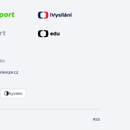
din
levize.cz
Systém
RSS