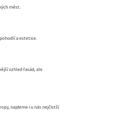
ských měst.
ohodlí a estetice.
ější vzhled fasád, ale
ropy, najdeme i u nás nejčistší