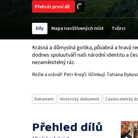
Přehrát první díl
Díly
Mapa navštívených míst
Tvůrci
Krásná a důmyslná gotika, půvabná a hravá re
dodnes spoluutváří naši národní identitu a čes
nezaměnitelný ráz.
Režie a scénář: Petr Krejčí. Účinkují: Tatiana Dykov
Dokument
Historický dokument
Cestovatelský 
Přehled dílů