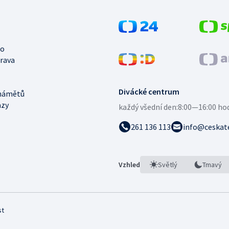
no
trava
Divácké centrum
námětů
azy
každý všední den:
8:00—16:00 ho
261 136 113
info@ceskate
Vzhled
Světlý
Tmavý
st