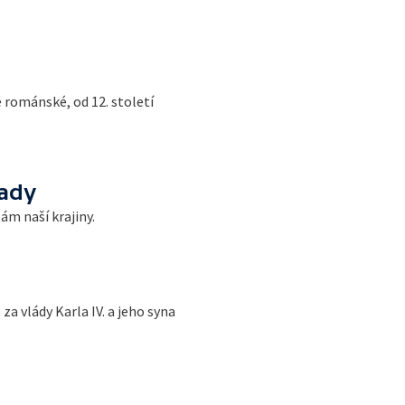
 románské, od 12. století
rady
ám naší krajiny.
za vlády Karla IV. a jeho syna