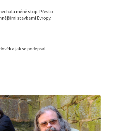
anechala méně stop. Přesto
mnějšími stavbami Evropy.
dověk a jak se podepsal