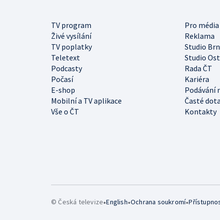
TV program
Pro média
Živé vysílání
Reklama
TV poplatky
Studio Br
Teletext
Studio Os
Podcasty
Rada ČT
Počasí
Kariéra
E-shop
Podávání 
Mobilní a TV aplikace
Časté dot
Vše o ČT
Kontakty
•
•
•
© Česká televize
English
Ochrana soukromí
Přístupno