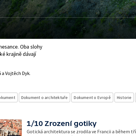
nesance. Oba slohy
ké krajině dávají
á a Vojtěch Dyk.
dokument
Dokument o architektuře
Dokument o Evropě
Historie
1/10 Zrození gotiky
Gotická architektura se zrodila ve Francii a během tř