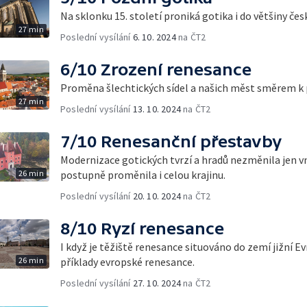
Na sklonku 15. století proniká gotika i do většiny če
27 min
Poslední vysílání
6. 10. 2024
na ČT2
6/10 Zrození renesance
Proměna šlechtických sídel a našich měst směrem k p
27 min
Poslední vysílání
13. 10. 2024
na ČT2
7/10 Renesanční přestavby
Modernizace gotických tvrzí a hradů nezměnila jen vn
26 min
postupně proměnila i celou krajinu.
Poslední vysílání
20. 10. 2024
na ČT2
8/10 Ryzí renesance
I když je těžiště renesance situováno do zemí jižní Ev
26 min
příklady evropské renesance.
Poslední vysílání
27. 10. 2024
na ČT2