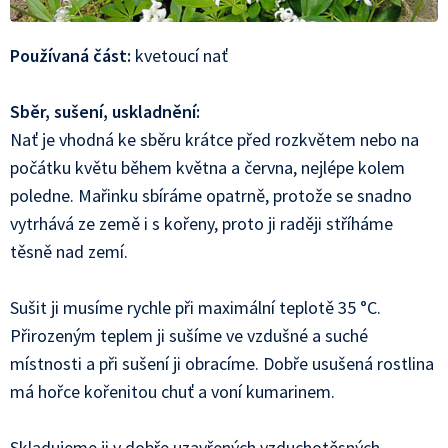
Používaná část:
kvetoucí nať
Sběr, sušení, uskladnění:
Nať je vhodná ke sběru krátce před rozkvětem nebo na
počátku květu během května a června, nejlépe kolem
poledne. Mařinku sbíráme opatrně, protože se snadno
vytrhává ze země i s kořeny, proto ji raději stříháme
těsně nad zemí.
Sušit ji musíme rychle při maximální teplotě 35 °C.
Přirozeným teplem ji sušíme ve vzdušné a suché
místnosti a při sušení ji obracíme. Dobře usušená rostlina
má hořce kořenitou chuť a voní kumarinem.
Skladujeme ji v dobře uzavřených vzduchotěsných