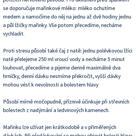
se doporučuje mařinkové mléko: mléko ochutíme
medem a namočíme do něj na jednu až dvě hodiny jednu
a půl lžičky mařinky. Vše potom přecedíme, necháme
vychladit.
Proti stresu působí také čaj z natě
:
jednu polévkovou lžíci
natě přelejeme 250 ml vroucí vody a necháme 5 minut
louhovat, přecedíme a pijeme denně maximálně dva
hrníčky, denní dávku nesmíme překročit, vyšší dávky
mohou vést k nevolnosti a bolestem hlavy
Působí mírně močopudně, příznivě účinkuje při střevních
bolestech z nadýmání a ledvinových kamenech.
Mařinku lze užívat jen krátkodobě a v přiměřených
dávkách. Při předávkování se mohou objevit bolesti hlavy,