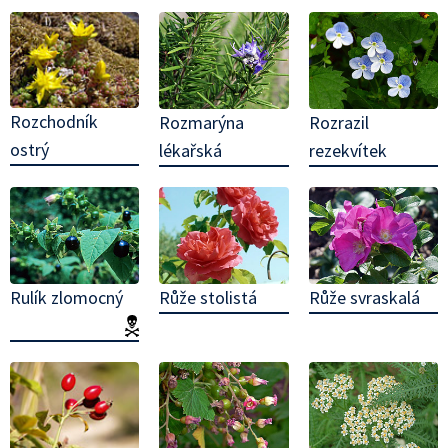
Rozchodník
Rozmarýna
Rozrazil
ostrý
lékařská
rezekvítek
Rulík zlomocný
Růže stolistá
Růže svraskalá
(jedovatá!)