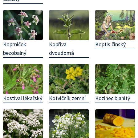
Koptis čínský
Koprníček
Kopřiva
bezobalný
dvoudomá
Kostival lékařský
Kotvičník zemní
Kozinec blanitý