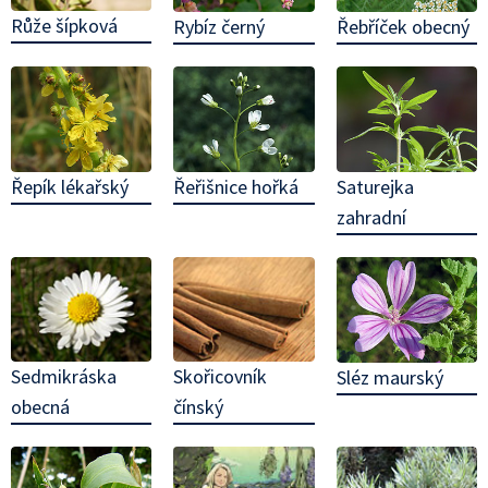
Růže šípková
Rybíz černý
Řebříček obecný
Řepík lékařský
Řeřišnice hořká
Saturejka
zahradní
Sedmikráska
Skořicovník
Sléz maurský
obecná
čínský