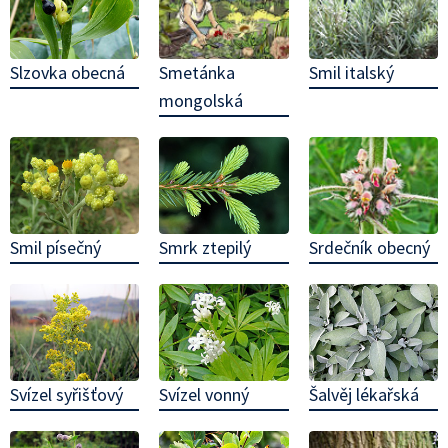
Smetánka
Smil italský
Slzovka obecná
mongolská
Srdečník obecný
Smil písečný
Smrk ztepilý
Svízel syřišťový
Svízel vonný
Šalvěj lékařská