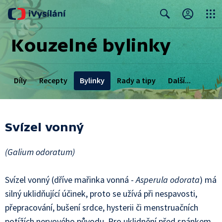
Close
Search
Kouzelné bylinky
Díly
Recepty
Bylinky
Rady a tipy
Další...
Bylinkové zahrady
Svízel vonný
(Galium odoratum)
Svízel vonný (dříve mařinka vonná -
Asperula odorata
) má
silný uklidňující účinek, proto se užívá při nespavosti,
přepracování, bušení srdce, hysterii či menstruačních
potížích nervového původu. Pro uklidnění před spánkem