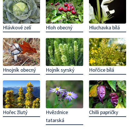
Hloh obecný
Hluchavka bílá
Hlávkové zelí
Hnojník obecný
Hojník syrský
Hořčice bílá
Chilli papričky
Hořec žlutý
Hvězdnice
tatarská