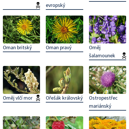
evropský
(jedovatá!)
Oman britský
Oman pravý
Oměj
šalamounek
(
Ořešák královský
Oměj vlčí mor
(jedovatá!)
Ostropestřec
mariánský