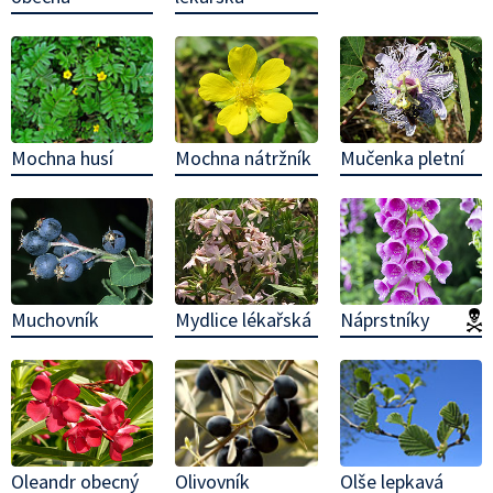
Mochna husí
Mochna nátržník
Mučenka pletní
Muchovník
Mydlice lékařská
Náprstníky
(
Olivovník
Olše lepkavá
Oleandr obecný