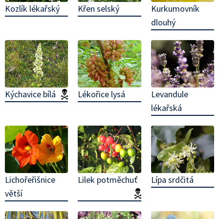
Kozlík lékařský
Křen selský
Kurkumovník
dlouhý
Kýchavice bílá
(jedovatá!)
Lékořice lysá
Levandule
lékařská
Lichořeřišnice
Lilek potměchuť
Lípa srdčitá
větší
(jedovatá!)