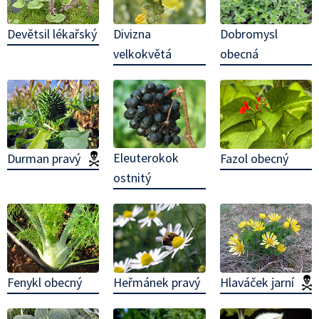
Divizna
Dobromysl
Devětsil lékařský
velkokvětá
obecná
Eleuterokok
Durman pravý
(jedovatá!)
Fazol obecný
ostnitý
Heřmánek pravý
Fenykl obecný
Hlaváček jarní
(