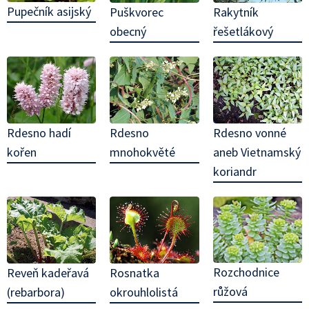
Pupečník asijský
Puškvorec
Rakytník
obecný
řešetlákový
Rdesno hadí
Rdesno
Rdesno vonné
kořen
mnohokvěté
aneb Vietnamský
koriandr
Rozchodnice
Reveň kadeřavá
Rosnatka
růžová
(rebarbora)
okrouhlolistá