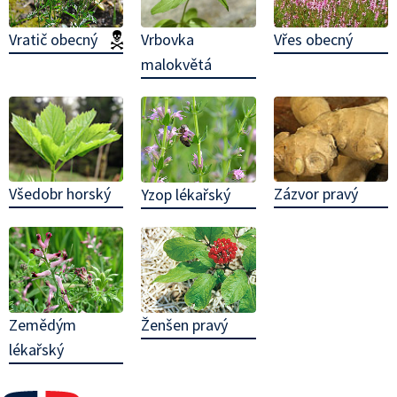
Vratič obecný
(jedovatá!)
Vrbovka
Vřes obecný
malokvětá
Všedobr horský
Zázvor pravý
Yzop lékařský
Zemědým
Ženšen pravý
lékařský