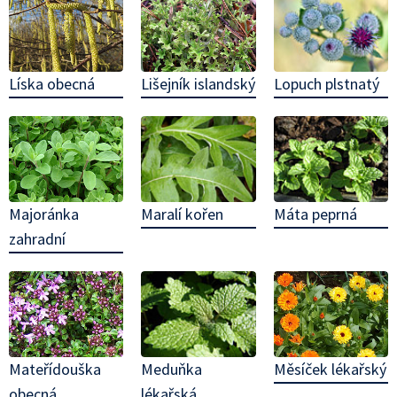
Lopuch plstnatý
Líska obecná
Lišejník islandský
Maralí kořen
Máta peprná
Majoránka
zahradní
Meduňka
Mateřídouška
Měsíček lékařský
lékařská
obecná