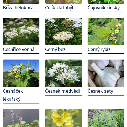
Bříza bělokorá
Čajovník čínský
Celík zlatobýl
Čechřice vonná
Černý bez
Černý rybíz
Česnáček
Česnek medvědí
Česnek setý
lékařský