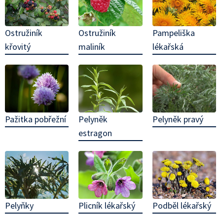
Pampeliška
Ostružiník
Ostružiník
lékařská
křovitý
maliník
Pelyněk pravý
Pažitka pobřežní
Pelyněk
estragon
Pelyňky
Plicník lékařský
Podběl lékařský