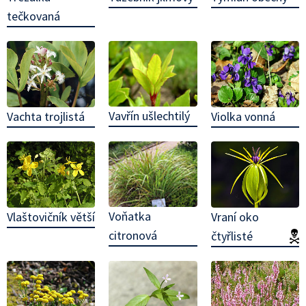
tečkovaná
Vavřín ušlechtilý
Vachta trojlistá
Violka vonná
Voňatka
Vlaštovičník větší
Vraní oko
citronová
čtyřlisté
(