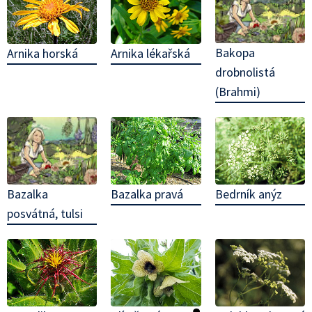
Bakopa
Arnika horská
Arnika lékařská
drobnolistá
(Brahmi)
Bazalka
Bazalka pravá
Bedrník anýz
posvátná, tulsi