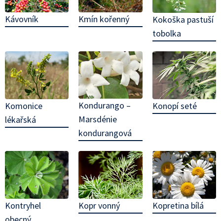
Kávovník
Kmín kořenný
Kokoška pastuší
tobolka
Kondurango –
Komonice
Konopí seté
Marsdénie
lékařská
kondurangová
Kontryhel
Kopr vonný
Kopretina bílá
obecný