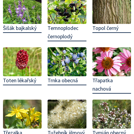
Topol černý
Šišák bajkalský
Temnoplodec
černoplodý
Toten lékařský
Třapatka
Trnka obecná
nachová
Třezalka
Tužebník jilmový
Tymián obecný