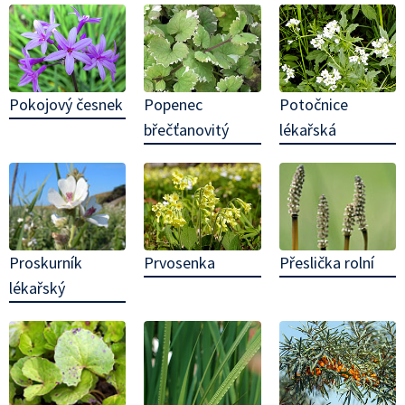
Pokojový česnek
Popenec
Potočnice
břečťanovitý
lékařská
Proskurník
Přeslička rolní
Prvosenka
lékařský