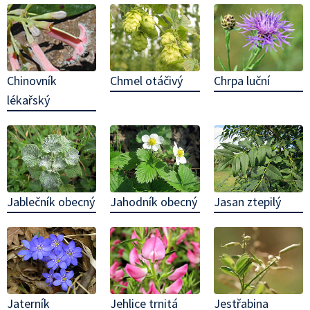
Chinovník
Chrpa luční
Chmel otáčivý
lékařský
Jablečník obecný
Jahodník obecný
Jasan ztepilý
Jehlice trnitá
Jaterník
Jestřabina