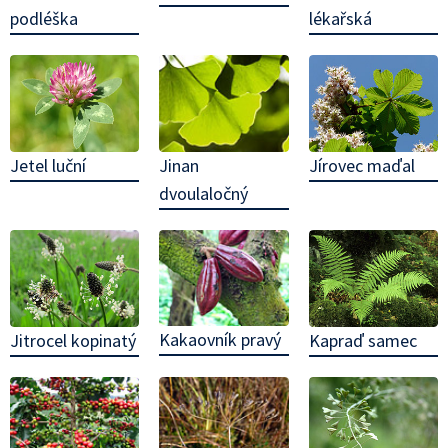
podléška
lékařská
Jinan
Jetel luční
Jírovec maďal
dvoulaločný
Kakaovník pravý
Jitrocel kopinatý
Kapraď samec