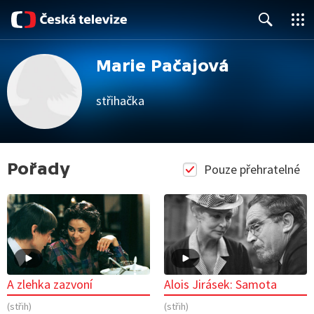
Close
Search
Marie Pačajová
střihačka
Pořady
Pouze přehratelné
A zlehka zazvoní
Alois Jirásek: Samota
(střih)
(střih)