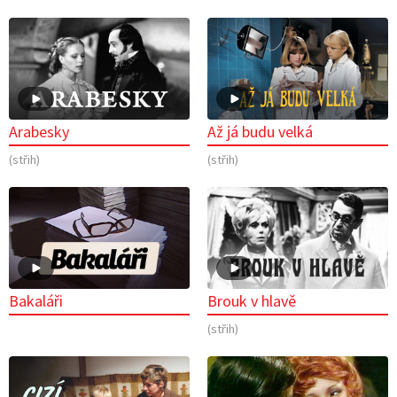
Arabesky
Až já budu velká
(střih)
(střih)
Bakaláři
Brouk v hlavě
(střih)