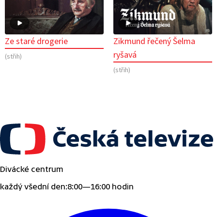
Ze staré drogerie
Zikmund řečený Šelma
ryšavá
(střih)
(střih)