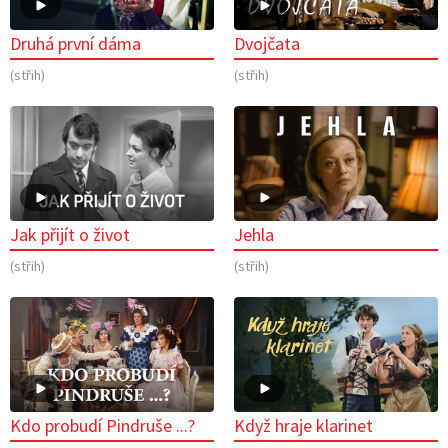
Druhá první dáma
Dvojčata
(střih)
(střih)
Jak přijít o život
Jehla
(střih)
(střih)
Kdo probudí Pindruše ...?
Když hraje klarinet