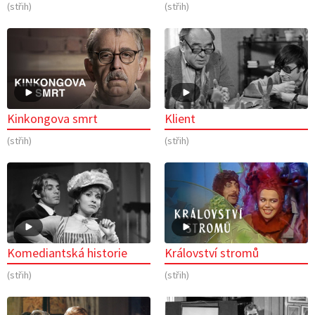
(střih)
(střih)
Kinkongova smrt
Klient
(střih)
(střih)
Komediantská historie
Království stromů
(střih)
(střih)