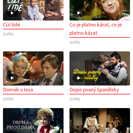
Cizí lidé
Co je platno kárat, co je
platno kázat
(střih)
(střih)
Domek u lesa
Dopis psaný španělsky
(střih)
(střih)