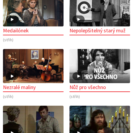
Medailónek
Nepolepšitelný starý muž
(střih)
Nezralé maliny
Nůž pro všechno
(střih)
(střih)