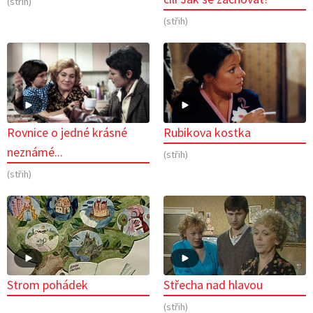
(střih)
(střih)
Rovnice o jedné krásné
Rubikova kostka
neznámé...
(střih)
(střih)
Strom pohádek
Střecha nad hlavou
(střih)