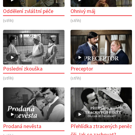
Oddělení zvláštní péče
Ohnivý máj
(střih)
(střih)
Poslední zkouška
Preceptor
(střih)
(střih)
Prodaná nevěsta
Přehlídka ztracených peněz
čili Jak se zachovat?