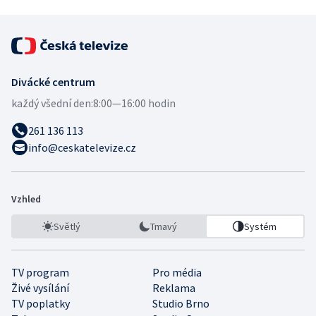
Divácké centrum
každý všední den:
8:00—16:00 hodin
261 136 113
info@ceskatelevize.cz
Vzhled
Světlý
Tmavý
Systém
TV program
Pro média
Živé vysílání
Reklama
TV poplatky
Studio Brno