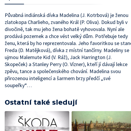
Půvabná indiánská dívka Madelina (J. Kotrbová) je ženou
zlatokopa Charlieho, zvaného Král (P. Oliva). Dokud byli v
divočině, tak mu jeho žena bohatě vyhovovala. Nyní ale
prodává pozemek a chce vést velký dům. Potřebuje tedy
ženu, která by ho reprezentovala. Jeho favoritkou se stan
Freda (D. Matějková), dívka z místní tančírny. Madeliny se
ujmou Malemute Kid (V. Ráž), Jack Harrington (J.
Skopeček) a Stanley Perry (O. Vízner), kteří jí dávají lekce
zpěvu, tance a společenského chování. Madelina svou
přirozenou inteligencí a šarmem brzy předčí „své
soupeřky“…
Ostatní také sledují