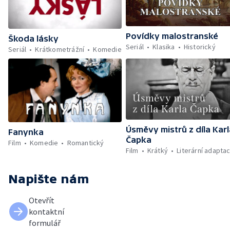
Povídky malostranské
Škoda lásky
Seriál
Klasika
Historický
Seriál
Krátkometrážní
Komedie
Úsměvy mistrů z díla Karl
Fanynka
Čapka
Film
Komedie
Romantický
Film
Krátký
Literární adapta
Napište nám
Otevřít
kontaktní
formulář