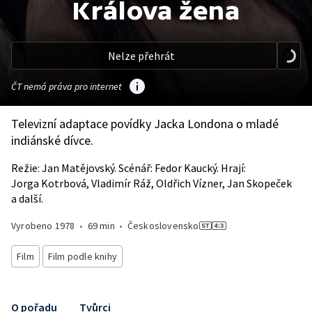
Králova žena
Nelze přehrát
ČT nemá práva pro internet
Televizní adaptace povídky Jacka Londona o mladé
indiánské dívce.
Režie: Jan Matějovský. Scénář: Fedor Kaucký. Hrají:
Jorga Kotrbová, Vladimír Ráž, Oldřich Vízner, Jan Skopeček
a další.
Vyrobeno
1978
•
69 min
•
Československo
Film
Film podle knihy
O pořadu
Tvůrci