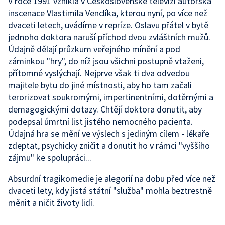
V roce 1991 vznikla v Československé televizi autorská
inscenace Vlastimila Venclíka, kterou nyní, po více než
dvaceti letech, uvádíme v repríze. Oslavu přátel v bytě
jednoho doktora naruší příchod dvou zvláštních mužů.
Údajně dělají průzkum veřejného mínění a pod
záminkou "hry", do níž jsou všichni postupně vtaženi,
přítomné vyslýchají. Nejprve však ti dva odvedou
majitele bytu do jiné místnosti, aby ho tam začali
terorizovat soukromými, impertinentními, dotěrnými a
demagogickými dotazy. Chtějí doktora donutit, aby
podepsal úmrtní list jistého nemocného pacienta.
Údajná hra se mění ve výslech s jediným cílem - lékaře
zdeptat, psychicky zničit a donutit ho v rámci "vyššího
zájmu" ke spolupráci...
Absurdní tragikomedie je alegorií na dobu před více než
dvaceti lety, kdy jistá státní "služba" mohla beztrestně
měnit a ničit životy lidí.