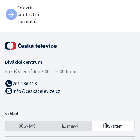
Otevřít
kontaktní
formulář
Divácké centrum
každý všední den:
8:00—16:00 hodin
261 136 113
info@ceskatelevize.cz
Vzhled
Světlý
Tmavý
Systém