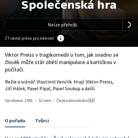
Společenská hra
Nelze přehrát
ČT nemá práva pro internet
Viktor Preiss v tragikomedii o tom, jak snadno se
člověk může stát obětí manipulace a kartičkou v
počítači.
Režie a scénář: Vlastimil Venclík. Hrají: Viktor Preiss,
Jiří Hálek, Pavel Pípal, Pavel Soukup a další.
Vyrobeno
1991
•
51 min
•
Československo
O pořadu
Tvůrci