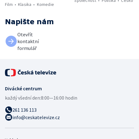
Společnost
Politika
Česko
Film
Klasika
Komedie
Napište nám
Otevřít
kontaktní
formulář
Divácké centrum
každý všední den:
8:00—16:00 hodin
261 136 113
info@ceskatelevize.cz