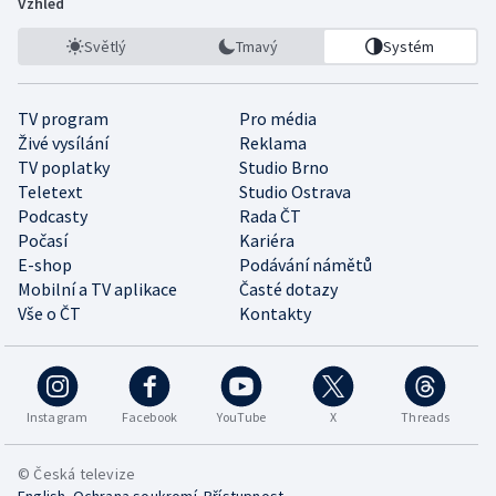
Vzhled
Světlý
Tmavý
Systém
TV program
Pro média
Živé vysílání
Reklama
TV poplatky
Studio Brno
Teletext
Studio Ostrava
Podcasty
Rada ČT
Počasí
Kariéra
E-shop
Podávání námětů
Mobilní a TV aplikace
Časté dotazy
Vše o ČT
Kontakty
Instagram
Facebook
YouTube
X
Threads
© Česká televize