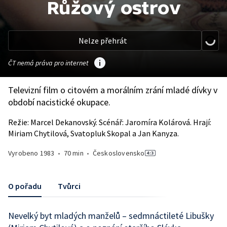
Růžový ostrov
Nelze přehrát
ČT nemá práva pro internet
Televizní film o citovém a morálním zrání mladé dívky v
období nacistické okupace.
Režie: Marcel Dekanovský. Scénář: Jaromíra Kolárová. Hrají:
Miriam Chytilová, Svatopluk Skopal a Jan Kanyza.
Vyrobeno
1983
•
70 min
•
Československo
O pořadu
Tvůrci
Nevelký byt mladých manželů – sedmnáctileté Libušky