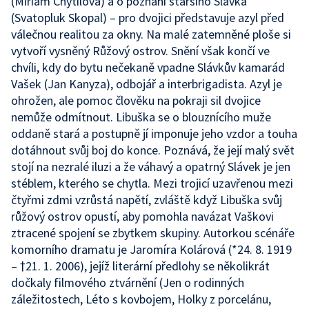
(Miriam Chytilová) a o poznání staršího Slávka
(Svatopluk Skopal) – pro dvojici představuje azyl před
válečnou realitou za okny. Na malé zatemněné ploše si
vytvoří vysněný Růžový ostrov. Snění však končí ve
chvíli, kdy do bytu nečekaně vpadne Slávkův kamarád
Vašek (Jan Kanyza), odbojář a interbrigadista. Azyl je
ohrožen, ale pomoc člověku na pokraji sil dvojice
nemůže odmítnout. Libuška se o blouznícího muže
oddaně stará a postupně jí imponuje jeho vzdor a touha
dotáhnout svůj boj do konce. Poznává, že její malý svět
stojí na nezralé iluzi a že váhavý a opatrný Slávek je jen
stéblem, kterého se chytla. Mezi trojicí uzavřenou mezi
čtyřmi zdmi vzrůstá napětí, zvláště když Libuška svůj
růžový ostrov opustí, aby pomohla navázat Vaškovi
ztracené spojení se zbytkem skupiny. Autorkou scénáře
komorního dramatu je Jaromíra Kolárová (*24. 8. 1919
– †21. 1. 2006), jejíž literární předlohy se několikrát
dočkaly filmového ztvárnění (Jen o rodinných
záležitostech, Léto s kovbojem, Holky z porcelánu,