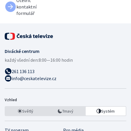
Otevřít
kontaktní
formulář
Divácké centrum
každý všední den:
8:00—16:00 hodin
261 136 113
info@ceskatelevize.cz
Vzhled
Světlý
Tmavý
Systém
TV program
Pro média