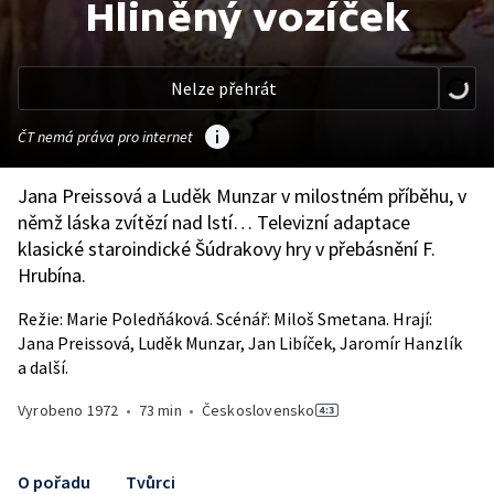
Hliněný vozíček
Nelze přehrát
ČT nemá práva pro internet
Jana Preissová a Luděk Munzar v milostném příběhu, v
němž láska zvítězí nad lstí… Televizní adaptace
klasické staroindické Šúdrakovy hry v přebásnění F.
Hrubína.
Režie: Marie Poledňáková. Scénář: Miloš Smetana. Hrají:
Jana Preissová, Luděk Munzar, Jan Libíček, Jaromír Hanzlík
a další.
Vyrobeno
1972
•
73 min
•
Československo
O pořadu
Tvůrci