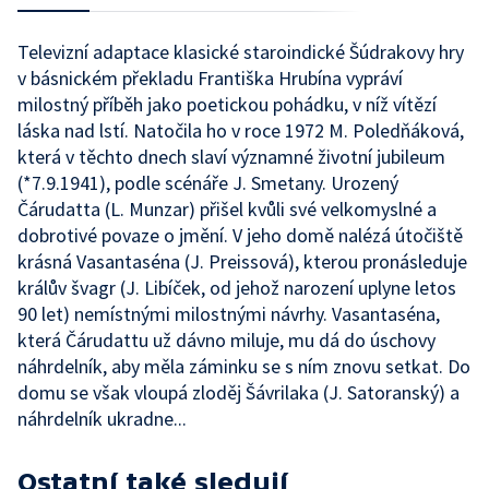
Televizní adaptace klasické staroindické Šúdrakovy hry
v básnickém překladu Františka Hrubína vypráví
milostný příběh jako poetickou pohádku, v níž vítězí
láska nad lstí. Natočila ho v roce 1972 M. Poledňáková,
která v těchto dnech slaví významné životní jubileum
(*7.9.1941), podle scénáře J. Smetany. Urozený
Čárudatta (L. Munzar) přišel kvůli své velkomyslné a
dobrotivé povaze o jmění. V jeho domě nalézá útočiště
krásná Vasantaséna (J. Preissová), kterou pronásleduje
králův švagr (J. Libíček, od jehož narození uplyne letos
90 let) nemístnými milostnými návrhy. Vasantaséna,
která Čárudattu už dávno miluje, mu dá do úschovy
náhrdelník, aby měla záminku se s ním znovu setkat. Do
domu se však vloupá zloděj Šávrilaka (J. Satoranský) a
náhrdelník ukradne...
Ostatní také sledují