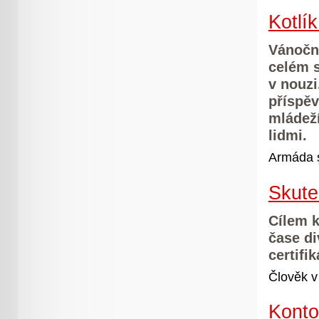
Kotlí
Vánoční
celém 
v nouzi
příspěv
mládeží
lidmi.
Armáda 
Skute
Cílem 
čase di
certifi
Člověk v 
Konto