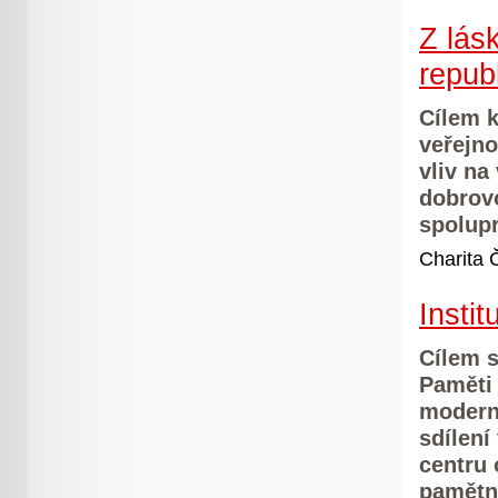
Z lás
repub
Cílem k
veřejno
vliv na
dobrovo
spolupr
Charita
Insti
Cílem s
Paměti
moderní
sdílení
centru 
pamětn