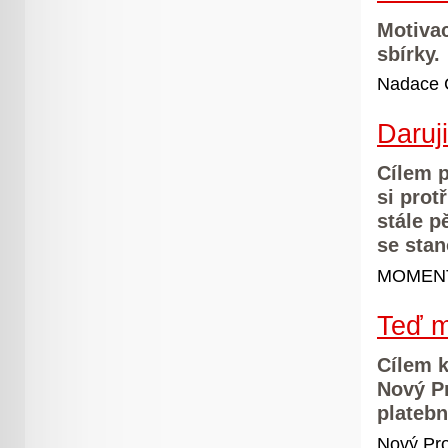
Motivac
sbírky.
Nadace 
Daruj
Cílem p
si prot
stále p
se sta
MOMENT Č
Teď m
Cílem k
Nový Pr
platebn
Nový Pros