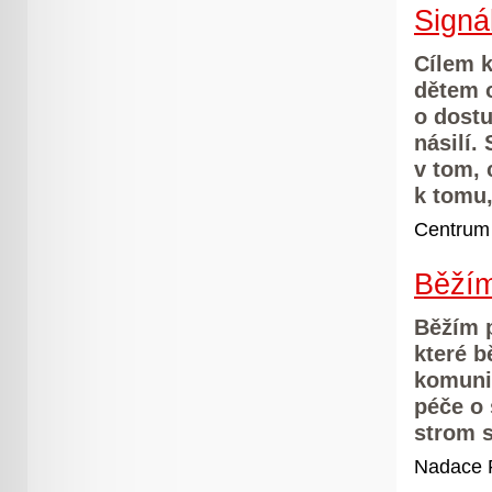
Signá
Cílem 
dětem 
o dost
násilí.
v tom, 
k tomu,
Centrum
Běžím
Běžím p
které b
komunit
péče o 
strom s
Nadace P