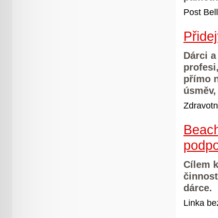
Post Bel
Přide
Dárci a
profesi
přímo 
úsměv,
Zdravotní
Beach
podpo
Cílem 
činnost
dárce.
Linka bez