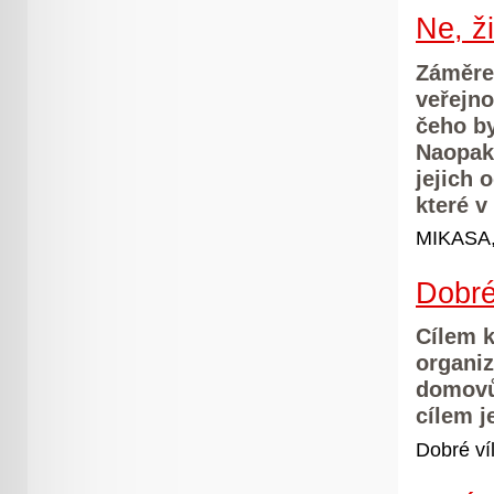
Ne, ži
Záměre
veřejno
čeho by
Naopak 
jejich 
které v 
MIKASA, 
Dobré
Cílem k
organi
domovů,
cílem j
Dobré ví