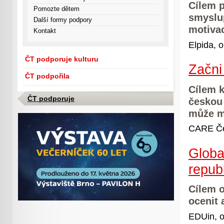
Cílem p
Pomozte dětem
smyslup
Další formy podpory
motiva
Kontakt
Elpida, o
ČT podporuje kulturu
Začni
ČT podpořila
Cílem 
ČT podporuje
českou 
může mí
CARE Če
Globa
repub
Cílem o
ocenit 
EDUin, o