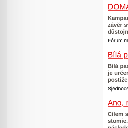
DOM
Kampaň
závěr s
důstojn
Fórum mo
Bílá 
Bílá pa
je urče
postiž
Sjednoce
Ano,
Cílem 
stomie.
následe