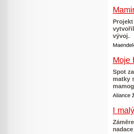
Mamin
Projekt
vytvoři
vývoj.
Maendele
Moje 
Spot za
matky s
mamogr
Aliance ž
I mal
Záměrem
nadace 