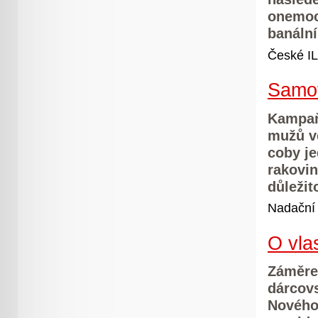
onemocn
banální
České IL
Samov
Kampaň
mužů ve
coby j
rakovin
důležit
Nadační
O vlas
Záměre
dárcovs
Nového 