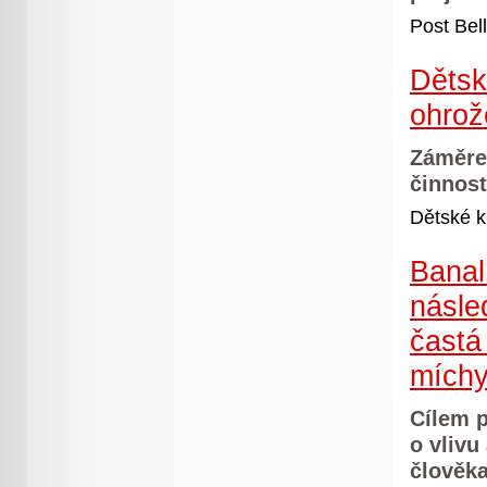
Post Bel
Dětsk
ohrož
Záměrem
činnost
Dětské k
BanalF
násle
častá
míchy
Cílem p
o vlivu
člověka