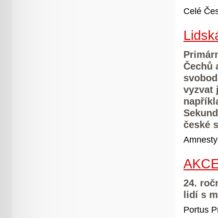
Celé Čes
Lidsk
Primár
Čechů a
svobod
vyzvat 
napříkl
Sekund
české s
Amnesty 
AKCE
24. roč
lidí s
Portus P