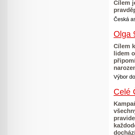
Cílem j
pravděp
Česká as
Olga 
Cílem 
lidem o
připomí
narozen
Výbor do
Celé 
Kampaň
všechny
pravide
každode
dochází