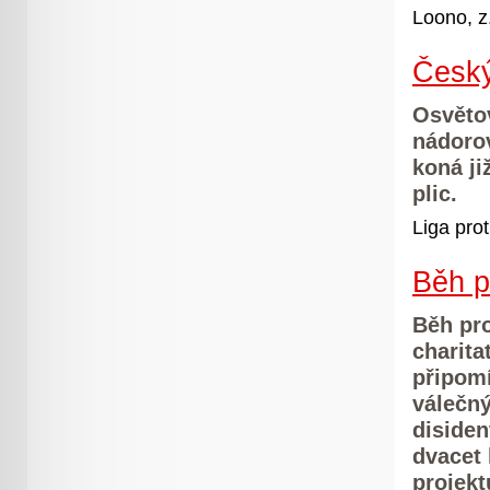
Loono, z
Český
Osvěto
nádoro
koná ji
plic.
Liga prot
Běh p
Běh pro
charita
připomí
válečný
disiden
dvacet 
projek