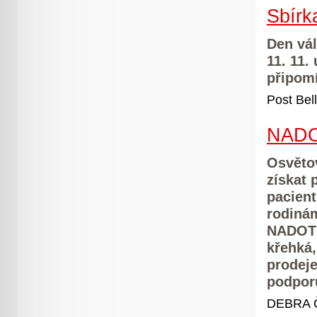
Sbírk
Den vál
11. 11.
připom
Post Bell
NAD
Osvěto
získat
pacient
rodinám
NADOTEK
křehká,
prodeje
podpor
DEBRA 