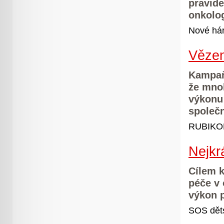
pravide
onkolog
Nové hár
Vězen
Kampaň
že mno
výkonu 
společn
RUBIKON
Nejkr
Cílem k
péče v 
výkon 
SOS děts