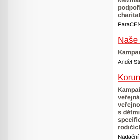
podpoř
charita
ParaCEN
Naše 
Kampaň
Anděl St
Korun
Kampaň
veřejná
veřejno
s dětmi
specifi
rodičíc
Nadační 