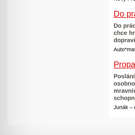
Do pr
Do prác
chce hr
dopravě
Auto*mat
Propa
Poslání
osobnos
mravníc
schopn
Junák – 