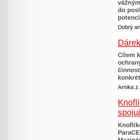
vážným
do posl
potenci
Dobrý an
Dárek
Cílem 
ochrany
činnost
konkré
Arnika z.
Knofl
spoju
Knoflík
ParaCEN
Meziná