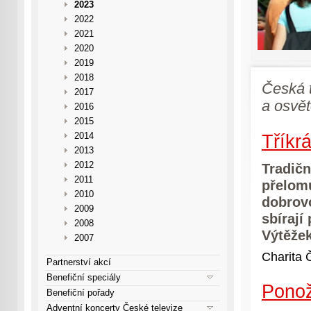
2023
2022
2021
2020
2019
2018
Česká t
2017
a osvět
2016
2015
Tříkr
2014
2013
2012
Tradičn
2011
přelomu
2010
dobrovo
2009
sbírají
2008
Výtěžek
2007
Charita
Partnerství akcí
Benefiční speciály
Ponož
Benefiční pořady
Adventní koncerty České televize