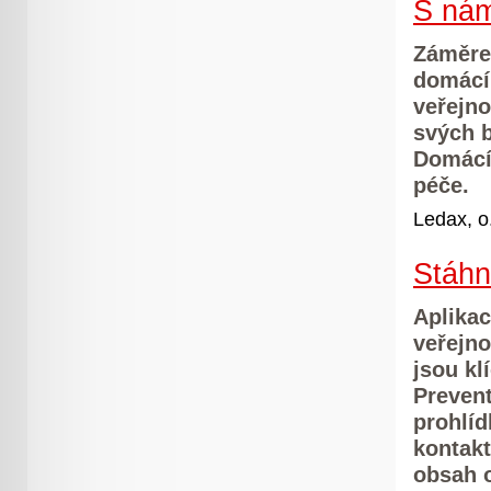
S nám
Záměre
domácí
veřejno
svých b
Domácí
péče.
Ledax, o
Stáhn
Aplikac
veřejno
jsou k
Prevent
prohlíd
kontakt
obsah 