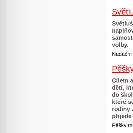
Světl
Světlu
naplňov
samosta
volby.
Nadační 
Pěšky
Cílem a
dětí, k
do škol
které s
rodiny 
přijede
Pěšky mě