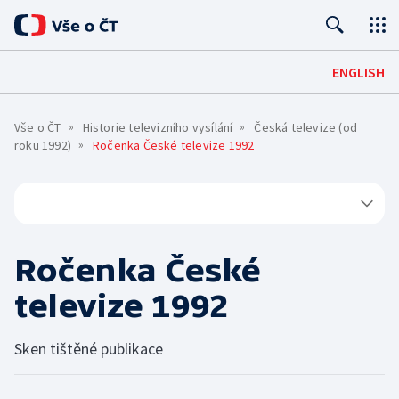
Úvod
ENGLISH
Pro média
Vše o ČT
Historie televizního vysílání
Česká televize (od
Kontakty
roku 1992)
Ročenka České televize 1992
O ČT
Základní informace
ČT ONLINE
Mobilní aplikace
PRO DIVÁKY
Historie
Ročenka České
Jak sledovat
SPOLUPRÁCE A KARIÉRA
Červené tlačítko
Lidé
televize 1992
Kariéra
HOSPODAŘENÍ A LEGISLATIVA
Archiv ČT
iVysílání
TS Brno
Sken tištěné publikace
Hospodaření a finanční situace
Konkurzy
Galerie a prodejna
Podcasty
TS Ostrava
Interaktivní rozpočet
Podávání námětů
Edice ČT