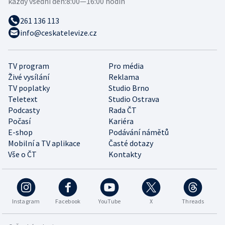
každý všední den:
8:00—16:00 hodin
261 136 113
info@ceskatelevize.cz
TV program
Pro média
Živé vysílání
Reklama
TV poplatky
Studio Brno
Teletext
Studio Ostrava
Podcasty
Rada ČT
Počasí
Kariéra
E-shop
Podávání námětů
Mobilní a TV aplikace
Časté dotazy
Vše o ČT
Kontakty
Instagram
Facebook
YouTube
X
Threads