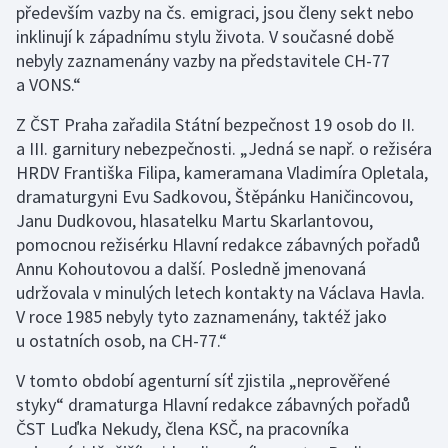
především vazby na čs. emigraci, jsou členy sekt nebo
inklinují k západnímu stylu života. V současné době
nebyly zaznamenány vazby na představitele CH-77
a VONS.“
Z ČST Praha zařadila Státní bezpečnost 19 osob do II.
a III. garnitury nebezpečnosti. „Jedná se např. o režiséra
HRDV Františka Filipa, kameramana Vladimíra Opletala,
dramaturgyni Evu Sadkovou, Štěpánku Haničincovou,
Janu Dudkovou, hlasatelku Martu Skarlantovou,
pomocnou režisérku Hlavní redakce zábavných pořadů
Annu Kohoutovou a další. Posledně jmenovaná
udržovala v minulých letech kontakty na Václava Havla.
V roce 1985 nebyly tyto zaznamenány, taktéž jako
u ostatních osob, na CH-77.“
V tomto období agenturní síť zjistila „neprověřené
styky“ dramaturga Hlavní redakce zábavných pořadů
ČST Luďka Nekudy, člena KSČ, na pracovníka