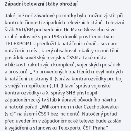
Rada ČT
Západní televizní štáby ohrožují
Sledovanost a data o vysílání
Hudební banky
Přístupnost
Etický panel
Jaké jiné než závadové poznatky bylo možno zjistit při
kontrole činnosti západních televizních štábů. Televizní
Veřejné zakázky
Scénický provoz
Vliv vysílání na děti
Statut ČT
štáb ARD/BR pod vedením Dr. Maxe Gleisseho si ve
Registr
Produkce a audiovizuální tvorba
druhé polovině srpna 1985 dovolil prostřednictvím
Časté dotazy
Kodex ČT
TELEXPORTU předložit k natáčení scénář – seznam
Zákony
Reklama
ČT podporuje
natáčecích míst, který obsahoval lokality rozmístění
posádek sovětských vojsk v ČSSR a také místa
Standardy ČT
Pravidla pro dodavatele
Hasičský sbor
v blízkosti raketových komplexů, vojenských posádek
a prostorů. „Po provedených opatřeních nevyhnutných
GDPR
k natáčení ze strany II. (správa kontrarozvědky pro boj
Svobodný přístup k informacím
s vnějším nepřítelem), III. (hlavní správa vojenské
kontrarozvědky) a X. správy SNB přistoupil
Smluvní podmínky ČT
západoněmecký tv štáb k úpravě původního návrhu
a natočil pořad: „Willkommen in der Czechoslowakei
Bezpečnostní pravidla pro návštěvníky ČT
(sic)“ na území ČSSR bez incidentů. Natočený pořad
před uvedením v západoněmecké televizi bude zaslán
k vyjádření a stanovisku Telexportu ČST Praha.“