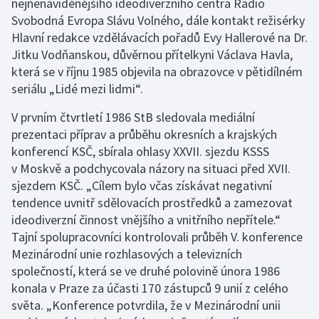
nejnenáviděnějšího ideodiverzního centra Radio
Svobodná Evropa Slávu Volného, dále kontakt režisérky
Hlavní redakce vzdělávacích pořadů Evy Hallerové na Dr.
Jitku Vodňanskou, důvěrnou přítelkyni Václava Havla,
která se v říjnu 1985 objevila na obrazovce v pětidílném
seriálu „Lidé mezi lidmi“.
V prvním čtvrtletí 1986 StB sledovala mediální
prezentaci příprav a průběhu okresních a krajských
konferencí KSČ, sbírala ohlasy XXVII. sjezdu KSSS
v Moskvě a podchycovala názory na situaci před XVII.
sjezdem KSČ. „Cílem bylo včas získávat negativní
tendence uvnitř sdělovacích prostředků a zamezovat
ideodiverzní činnost vnějšího a vnitřního nepřítele.“
Tajní spolupracovníci kontrolovali průběh V. konference
Mezinárodní unie rozhlasových a televizních
společností, která se ve druhé polovině února 1986
konala v Praze za účasti 170 zástupců 9 unií z celého
světa. „Konference potvrdila, že v Mezinárodní unii