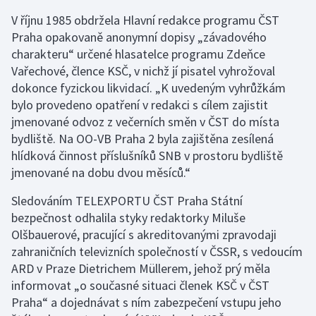
V říjnu 1985 obdržela Hlavní redakce programu ČST
Praha opakovaně anonymní dopisy „závadového
charakteru“ určené hlasatelce programu Zdeňce
Vařechové, člence KSČ, v nichž jí pisatel vyhrožoval
dokonce fyzickou likvidací. „K uvedeným vyhrůžkám
bylo provedeno opatření v redakci s cílem zajistit
jmenované odvoz z večerních směn v ČST do místa
bydliště. Na OO-VB Praha 2 byla zajištěna zesílená
hlídková činnost příslušníků SNB v prostoru bydliště
jmenované na dobu dvou měsíců.“
Sledováním TELEXPORTU ČST Praha Státní
bezpečnost odhalila styky redaktorky Miluše
Olšbauerové, pracující s akreditovanými zpravodaji
zahraničních televizních společností v ČSSR, s vedoucím
ARD v Praze Dietrichem Müllerem, jehož prý měla
informovat „o současné situaci členek KSČ v ČST
Praha“ a dojednávat s ním zabezpečení vstupu jeho