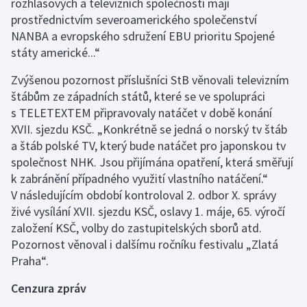
rozhlasových a televizních společností mají
prostřednictvím severoamerického společenství
NANBA a evropského sdružení EBU prioritu Spojené
státy americké...“
Zvýšenou pozornost příslušníci StB věnovali televizním
štábům ze západních států, které se ve spolupráci
s TELETEXTEM připravovaly natáčet v době konání
XVII. sjezdu KSČ. „Konkrétně se jedná o norský tv štáb
a štáb polské TV, který bude natáčet pro japonskou tv
společnost NHK. Jsou přijímána opatření, která směřují
k zabránění případného využití vlastního natáčení.“
V následujícím období kontroloval 2. odbor X. správy
živé vysílání XVII. sjezdu KSČ, oslavy 1. máje, 65. výročí
založení KSČ, volby do zastupitelských sborů atd.
Pozornost věnoval i dalšímu ročníku festivalu „Zlatá
Praha“.
Cenzura zpráv