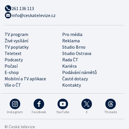
261 136 113
info@ceskatelevize.cz
TV program
Pro média
Živé vysílání
Reklama
TV poplatky
Studio Brno
Teletext
Studio Ostrava
Podcasty
Rada ČT
Počasí
Kariéra
E-shop
Podávání námětů
Mobilní a TV aplikace
Časté dotazy
Vše o ČT
Kontakty
Instagram
Facebook
YouTube
X
Threads
© Česká televize