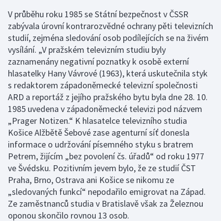
V průběhu roku 1985 se Státní bezpečnost v ČSSR
zabývala úrovní kontrarozvědné ochrany pěti televizních
studií, zejména sledování osob podílejících se na živém
vysílání. „V pražském televizním studiu byly
zaznamenány negativní poznatky k osobě externí
hlasatelky Hany Vávrové (1963), která uskutečnila styk
s redaktorem západoněmecké televizní společnosti
ARD a reportáž z jejího pražského bytu byla dne 28. 10.
1985 uvedena v západoněmecké televizi pod názvem
„Prager Notizen.“ K hlasatelce televizního studia
Košice Alžbětě Šebové zase agenturní síť donesla
informace o udržování písemného styku s bratrem
Petrem, žijícím „bez povolení čs. úřadů“ od roku 1977
ve Švédsku. Pozitivním jevem bylo, že ze studií ČST
Praha, Brno, Ostrava ani Košice se nikomu ze
„sledovaných funkcí“ nepodařilo emigrovat na Západ.
Ze zaměstnanců studia v Bratislavě však za Železnou
oponou skončilo rovnou 13 osob.