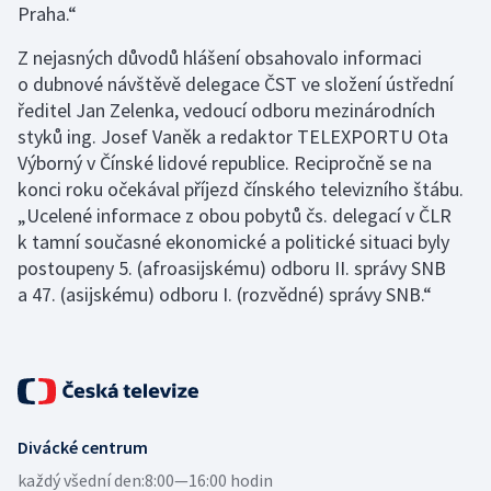
Praha.“
Z nejasných důvodů hlášení obsahovalo informaci
o dubnové návštěvě delegace ČST ve složení ústřední
ředitel Jan Zelenka, vedoucí odboru mezinárodních
styků ing. Josef Vaněk a redaktor TELEXPORTU Ota
Výborný v Čínské lidové republice. Recipročně se na
konci roku očekával příjezd čínského televizního štábu.
„Ucelené informace z obou pobytů čs. delegací v ČLR
k tamní současné ekonomické a politické situaci byly
postoupeny 5. (afroasijskému) odboru II. správy SNB
a 47. (asijskému) odboru I. (rozvědné) správy SNB.“
Divácké centrum
každý všední den:
8:00—16:00 hodin