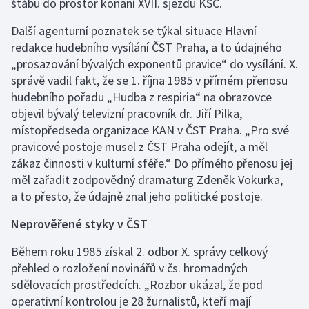
štábu do prostor konání XVII. sjezdu KSČ.
Další agenturní poznatek se týkal situace Hlavní
redakce hudebního vysílání ČST Praha, a to údajného
„prosazování bývalých exponentů pravice“ do vysílání. X.
správě vadil fakt, že se 1. října 1985 v přímém přenosu
hudebního pořadu „Hudba z respiria“ na obrazovce
objevil bývalý televizní pracovník dr. Jiří Pilka,
místopředseda organizace KAN v ČST Praha. „Pro své
pravicové postoje musel z ČST Praha odejít, a měl
zákaz činnosti v kulturní sféře.“ Do přímého přenosu jej
měl zařadit zodpovědný dramaturg Zdeněk Vokurka,
a to přesto, že údajně znal jeho politické postoje.
Neprověřené styky v ČST
Během roku 1985 získal 2. odbor X. správy celkový
přehled o rozložení novinářů v čs. hromadných
sdělovacích prostředcích. „Rozbor ukázal, že pod
operativní kontrolou je 28 žurnalistů, kteří mají