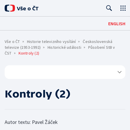
Úvod
ENGLISH
Pro média
Vše o ČT
Historie televizního vysílání
Československá
Kontakty
televize (1953-1992)
Historické události
Působení StB v
ČST
Kontroly (2)
O ČT
Základní informace
ČT ONLINE
Mobilní aplikace
PRO DIVÁKY
Historie
Kontroly (2)
Jak sledovat
SPOLUPRÁCE A KARIÉRA
Červené tlačítko
Lidé
Kariéra
HOSPODAŘENÍ A LEGISLATIVA
Archiv ČT
iVysílání
TS Brno
Hospodaření a finanční situace
Konkurzy
Galerie a prodejna
Podcasty
TS Ostrava
Autor textu: Pavel Žáček
Interaktivní rozpočet
Podávání námětů
Edice ČT