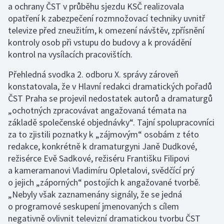
a ochrany ČST v průběhu sjezdu KSČ realizovala
opatření k zabezpečení rozmnožovací techniky uvnitř
televize před zneužitím, k omezení návštěv, zpřísnění
kontroly osob při vstupu do budovy a k provádění
kontrol na vysílacích pracovištích.
Přehledná svodka 2. odboru X. správy zároveň
konstatovala, že v Hlavní redakci dramatických pořadů
ČST Praha se projevil nedostatek autorů a dramaturgů
„ochotných zpracovávat angažovaná témata na
základě společenské objednávky“. Tajní spolupracovníci
za to zjistili poznatky k „zájmovým“ osobám z této
redakce, konkrétně k dramaturgyni Janě Dudkové,
režisérce Evě Sadkové, režiséru Františku Filipovi
a kameramanovi Vladimíru Opletalovi, svědčící prý
o jejich „záporných“ postojích k angažované tvorbě.
„Nebyly však zaznamenány signály, že se jedná
o programové seskupení jmenovaných s cílem
negativně ovlivnit televizní dramatickou tvorbu ČST