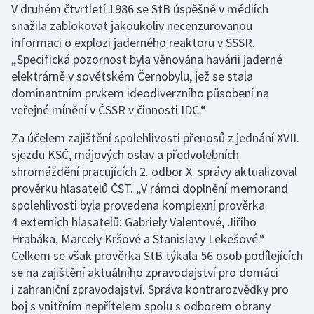
V druhém čtvrtletí 1986 se StB úspěšně v médiích
snažila zablokovat jakoukoliv necenzurovanou
informaci o explozi jaderného reaktoru v SSSR.
„Specifická pozornost byla věnována havárii jaderné
elektrárně v sovětském Černobylu, jež se stala
dominantním prvkem ideodiverzního působení na
veřejné mínění v ČSSR v činnosti IDC.“
Za účelem zajištění spolehlivosti přenosů z jednání XVII.
sjezdu KSČ, májových oslav a předvolebních
shromáždění pracujících 2. odbor X. správy aktualizoval
prověrku hlasatelů ČST. „V rámci doplnění memorand
spolehlivosti byla provedena komplexní prověrka
4 externích hlasatelů: Gabriely Valentové, Jiřího
Hrabáka, Marcely Kršové a Stanislavy Lekešové.“
Celkem se však prověrka StB týkala 56 osob podílejících
se na zajištění aktuálního zpravodajství pro domácí
i zahraniční zpravodajství. Správa kontrarozvědky pro
boj s vnitřním nepřítelem spolu s odborem obrany