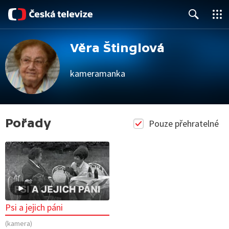
Close
Search
Věra Štinglová
kameramanka
Pořady
Pouze přehratelné
Psi a jejich páni
(kamera)