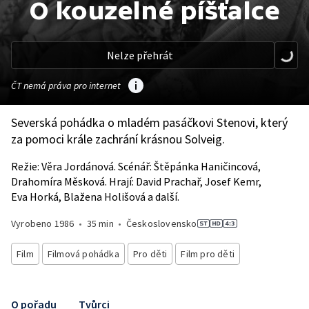
O kouzelné píšťalce
Nelze přehrát
ČT nemá práva pro internet
Severská pohádka o mladém pasáčkovi Stenovi, který
za pomoci krále zachrání krásnou Solveig.
Režie: Věra Jordánová. Scénář: Štěpánka Haničincová,
Drahomíra Měsková. Hrají: David Prachař, Josef Kemr,
Eva Horká, Blažena Holišová a další.
Vyrobeno
1986
•
35 min
•
Československo
Film
Filmová pohádka
Pro děti
Film pro děti
O pořadu
Tvůrci