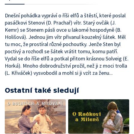
Dnešní pohádka vypráví o říši elfů a štěstí, které poslal
pasáčkovi Stenovi (D. Prachař) vítr. Starý ovčák (J.
Kemr) se Stenem pásli ovce u lakomé hospodyně (B.
Holišová). Jednou jim vítr přivanul kouzelný šátek. Měl
tu moc, že prostíral různé pochoutky. Jenže Sten byl
poctivý a rozhodl se šátek vrátit tomu, komu patří.
Vydal se do říše elfů a potkal přitom krásnou Solveig (E.
Horká). Mnoho dobrodružství prožil, než ji z moci trolla
(L. Křiváček) vysvobodil a mohl si ji vzít za ženu...
Ostatní také sledují