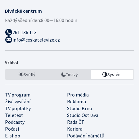
Divácké centrum
každý všední den:
8:00—16:00 hodin
261 136 113
info@ceskatelevize.cz
Vzhled
Světlý
Tmavý
Systém
TV program
Pro média
Živé vysílání
Reklama
TV poplatky
Studio Brno
Teletext
Studio Ostrava
Podcasty
Rada ČT
Počasí
Kariéra
E-shop
Podávání námětů