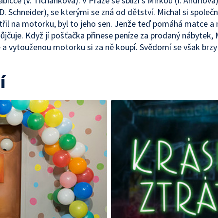
bičce (V. Tichánková). V Praze se sblíží s Mirkou (I. Andrlová)
D. Schneider), se kterými se zná od dětství. Michal si společn
řil na motorku, byl to jeho sen. Jenže teď pomáhá matce a
 půjčuje. Když jí pošťačka přinese peníze za prodaný nábytek, 
a vytouženou motorku si za ně koupí. Svědomí se však brzy 
í