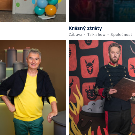
Krásný ztráty
Zábava
Talk show
Společnost