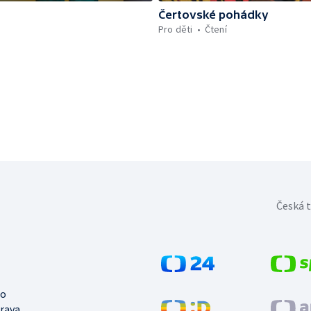
Čertovské pohádky
Pro děti
Čtení
Česká t
no
trava