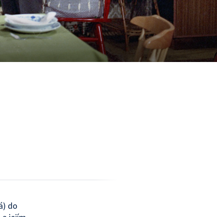
á) do