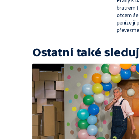
Prahy k ba
bratrem (
otcem šet
peníze jí
převezme 
Ostatní také sleduj