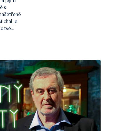
 a jejím
ě s
 našetřené
Michal je
ozve...