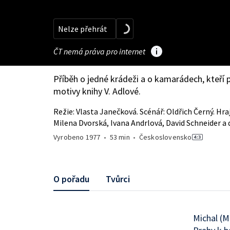
Nelze přehrát
ČT nemá práva pro internet
Příběh o jedné krádeži a o kamarádech, kteří 
motivy knihy V. Adlové.
Režie: Vlasta Janečková. Scénář: Oldřich Černý. Hraj
Milena Dvorská, Ivana Andrlová, David Schneider a d
Vyrobeno
1977
•
53 min
•
Československo
O pořadu
Tvůrci
Michal (M