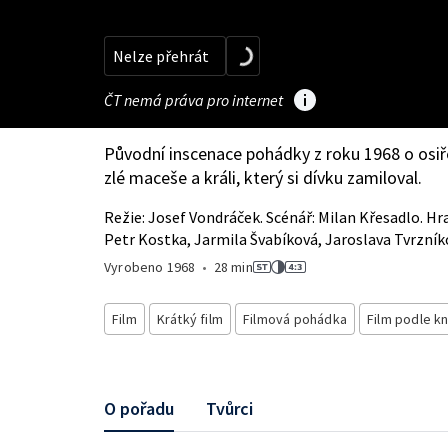
Nelze přehrát
ČT nemá práva pro internet
Původní inscenace pohádky z roku 1968 o osiřel
zlé maceše a králi, který si dívku zamiloval.
Režie: Josef Vondráček. Scénář: Milan Křesadlo. Hr
Petr Kostka, Jarmila Švabíková, Jaroslava Tvrzníko
Vyrobeno
1968
•
28 min
Film
Krátký film
Filmová pohádka
Film podle kn
O pořadu
Tvůrci