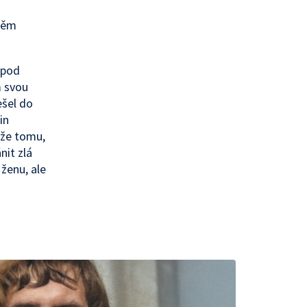
 těm
 pod
m svou
ešel do
in
nže tomu,
nit zlá
ženu, ale