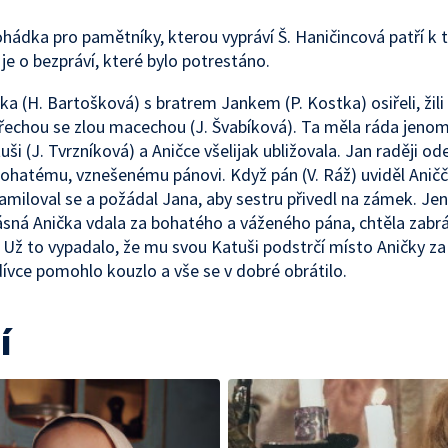
hádka pro pamětníky, kterou vypráví Š. Haničincová patří k
 je o bezpráví, které bylo potrestáno.
ka (H. Bartošková) s bratrem Jankem (P. Kostka) osiřeli, žili
řechou se zlou macechou (J. Švabíková). Ta měla ráda jeno
ši (J. Tvrzníková) a Aničce všelijak ubližovala. Jan raději od
bohatému, vznešenému pánovi. Když pán (V. Ráž) uviděl Aničč
zamiloval se a požádal Jana, aby sestru přivedl na zámek. Je
ásná Anička vdala za bohatého a váženého pána, chtěla zabrá
Už to vypadalo, že mu svou Katuši podstrčí místo Aničky za 
dívce pomohlo kouzlo a vše se v dobré obrátilo.
í