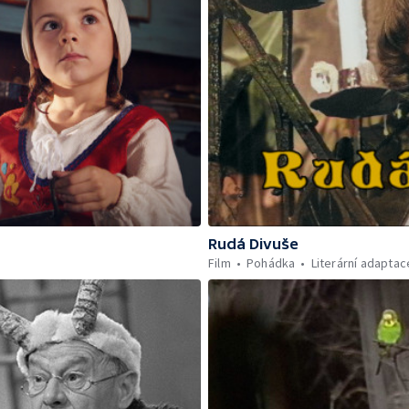
Rudá Divuše
Film
Pohádka
Literární adaptac