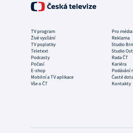
TV program
Pro média
Živé vysílání
Reklama
TV poplatky
Studio Br
Teletext
Studio Os
Podcasty
Rada ČT
Počasí
Kariéra
E-shop
Podávání 
Mobilní a TV aplikace
Časté dot
Vše o ČT
Kontakty