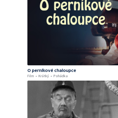
O perníkové chaloupce
Film
Krátký
Pohádka