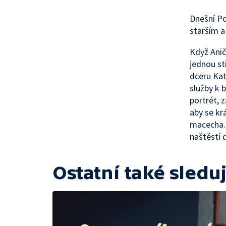
Dnešní Po
starším a
Když Anič
jednou st
dceru Katu
služby k 
portrét, 
aby se kr
macecha. 
naštěstí 
Ostatní také sleduj