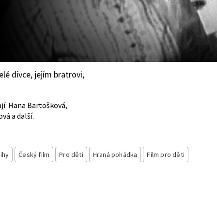
é dívce, jejím bratrovi,
ají: Hana Bartošková,
vá a další.
ihy
Český film
Pro děti
Hraná pohádka
Film pro děti