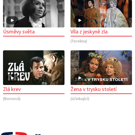
Úsměvy světa
Víla z jeskyně zla
(Torelina)
Zlá krev
Žena v trysku století
(Bornová)
(účinkující)