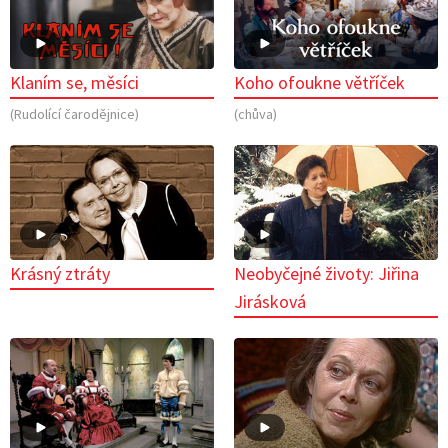
Klaním se, měsíci
Koho ofoukne větříček
(Rudolící čarodějnice)
(chůva)
Krásný ztráty
Neobyčejné životy: Jiřina
Jirásková