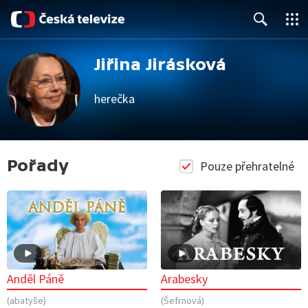
Close
Search
Jiřina Jirásková
herečka
Pořady
Pouze přehratelné
Anděl Páně
Arabesky
(abatyše)
(Šefrnová)