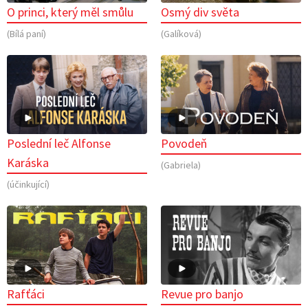
O princi, který měl smůlu
Osmý div světa
(Bílá paní)
(Galíková)
Poslední leč Alfonse
Povodeň
Karáska
(Gabriela)
(účinkující)
Rafťáci
Revue pro banjo