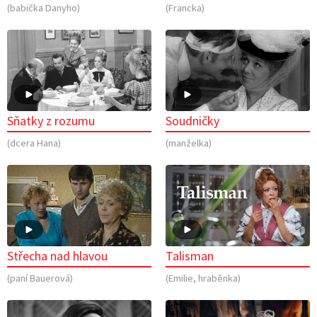
(babička Danyho)
(Francka)
Sňatky z rozumu
Soudničky
(dcera Hana)
(manželka)
Střecha nad hlavou
Talisman
(paní Bauerová)
(Emilie, hraběnka)