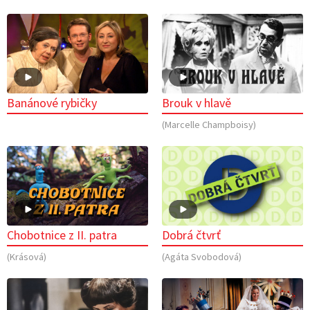
Banánové rybičky
Brouk v hlavě
(Marcelle Champboisy)
Chobotnice z II. patra
Dobrá čtvrť
(Krásová)
(Agáta Svobodová)