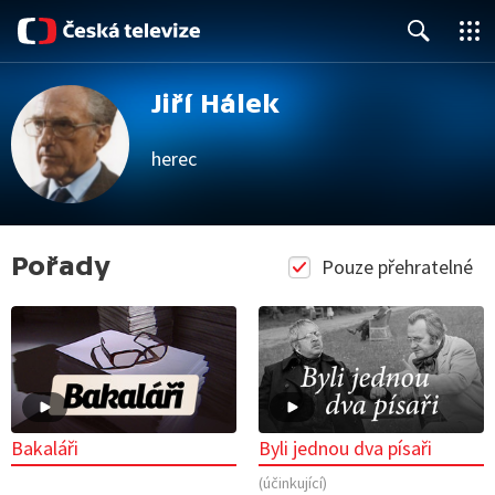
Close
Search
Jiří Hálek
herec
Pořady
Pouze přehratelné
Bakaláři
Byli jednou dva písaři
(účinkující)