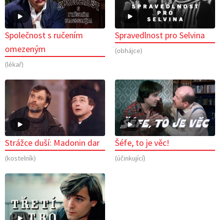
Společnost s ručením
Spravedlnost pro Selvina
omezeným
(obhájce)
(lékař)
Strážce duší: Madonin dar
Šéfe, to je věc!
(kostelník)
(účinkující)