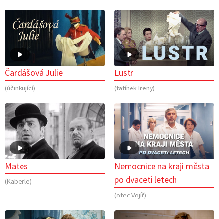
Čardášová Julie
Lustr
(účinkující)
(tatínek Ireny)
Mates
Nemocnice na kraji města
po dvaceti letech
(Kaberle)
(otec Vojíř)