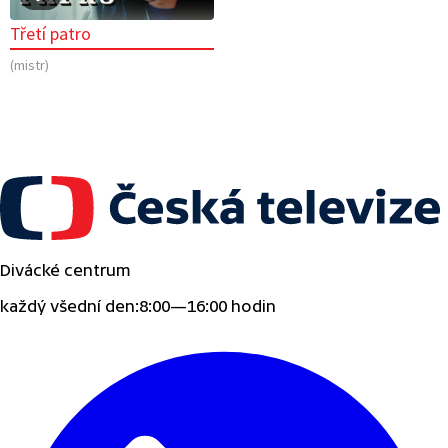
Třetí patro
(mistr)