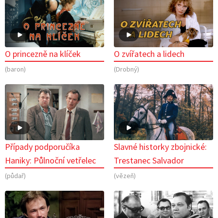
O princezně na klíček
O zvířatech a lidech
(baron)
(Drobný)
Případy podporučíka
Slavné historky zbojnické:
Haniky: Půlnoční vetřelec
Trestanec Salvador
(půdař)
(vězeň)