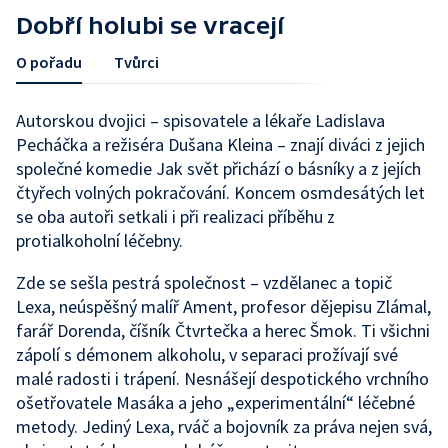
Dobří holubi se vracejí
O pořadu
Tvůrci
Autorskou dvojici – spisovatele a lékaře Ladislava
Pecháčka a režiséra Dušana Kleina – znají diváci z jejich
společné komedie Jak svět přichází o básníky a z jejích
čtyřech volných pokračování. Koncem osmdesátých let
se oba autoři setkali i při realizaci příběhu z
protialkoholní léčebny.
Zde se sešla pestrá společnost – vzdělanec a topič
Lexa, neúspěšný malíř Ament, profesor dějepisu Zlámal,
farář Dorenda, číšník Čtvrtečka a herec Šmok. Ti všichni
zápolí s démonem alkoholu, v separaci prožívají své
malé radosti i trápení. Nesnášejí despotického vrchního
ošetřovatele Masáka a jeho „experimentální“ léčebné
metody. Jediný Lexa, rváč a bojovník za práva nejen svá,