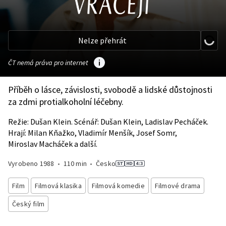
Nelze přehrát
ČT nemá práva pro internet
Příběh o lásce, závislosti, svobodě a lidské důstojnosti
za zdmi protialkoholní léčebny.
Režie: Dušan Klein. Scénář: Dušan Klein, Ladislav Pecháček.
Hrají: Milan Kňažko, Vladimír Menšík, Josef Somr,
Miroslav Macháček a další.
Vyrobeno
1988
•
110 min
•
Česko
Film
Filmová klasika
Filmová komedie
Filmové drama
Český film