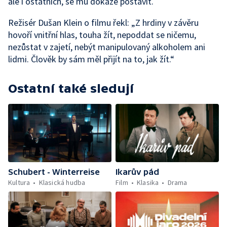
ale i ostatních, se mu dokáže postavit.
Režisér Dušan Klein o filmu řekl: „Z hrdiny v závěru
hovoří vnitřní hlas, touha žít, nepoddat se ničemu,
nezůstat v zajetí, nebýt manipulovaný alkoholem ani
lidmi. Člověk by sám měl přijít na to, jak žít.“
Ostatní také sledují
Schubert - Winterreise
Ikarův pád
Kultura
Klasická hudba
Film
Klasika
Drama