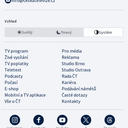
info@ceskatelevize.cz
Vzhled
Světlý
Tmavý
Systém
TV program
Pro média
Živé vysílání
Reklama
TV poplatky
Studio Brno
Teletext
Studio Ostrava
Podcasty
Rada ČT
Počasí
Kariéra
E-shop
Podávání námětů
Mobilní a TV aplikace
Časté dotazy
Vše o ČT
Kontakty
Instagram
Facebook
YouTube
X
Threads