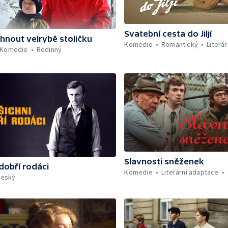
Svatební cesta do Jiljí
rhnout velrybě stoličku
Komedie
Romantický
Literá
Komedie
Rodinný
Slavnosti sněženek
 dobří rodáci
Komedie
Literární adaptace
Český