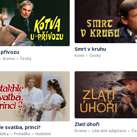
Smrt v kruhu
 přívozu
Krimi
Český
Drama
Český
Zlatí úhoři
e svatba, princi?
Drama
Literární adaptace
Če
ádka
Pohádka
Hudební