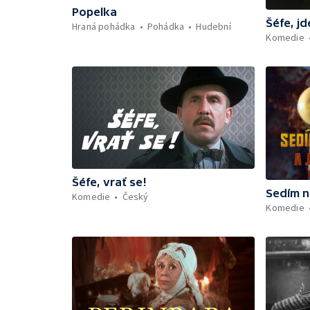
Popelka
Šéfe, j
Hraná pohádka
Pohádka
Hudební
Komedie
Šéfe, vrať se!
Sedím n
Komedie
Český
Komedie