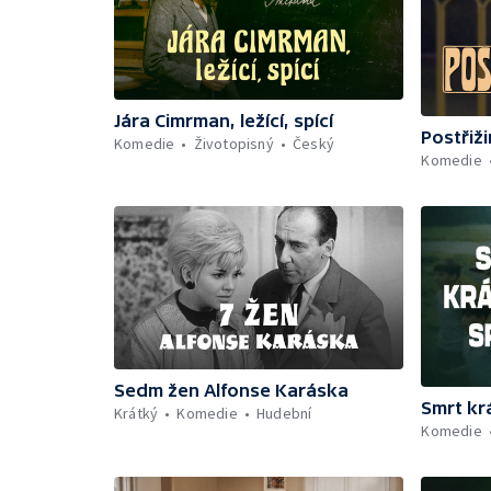
Jára Cimrman, ležící, spící
Postřiž
Komedie
Životopisný
Český
Komedie
Sedm žen Alfonse Karáska
Smrt kr
Krátký
Komedie
Hudební
Komedie