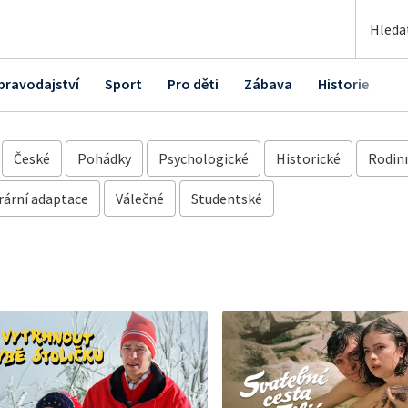
pravodajství
Sport
Pro děti
Zábava
Historie
K
České
Pohádky
Psychologické
Historické
Rodin
rární adaptace
Válečné
Studentské