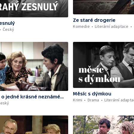
Ze staré drogerie
esnulý
Komedie
Literární adaptace
Český
Měsíc s dýmkou
 o jedné krásné neznámé...
Krimi
Drama
Literární adapt
Český