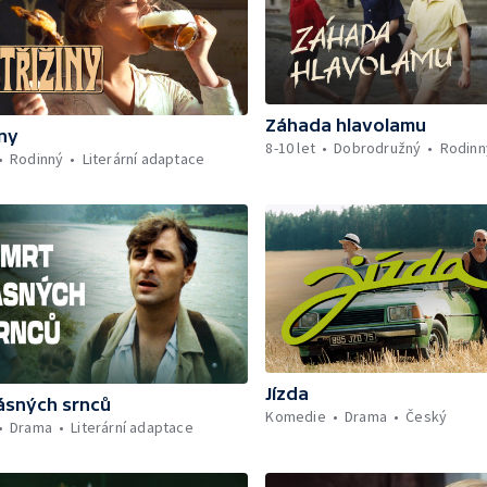
Záhada hlavolamu
iny
8-10 let
Dobrodružný
Rodinn
Rodinný
Literární adaptace
Jízda
ásných srnců
Komedie
Drama
Český
Drama
Literární adaptace