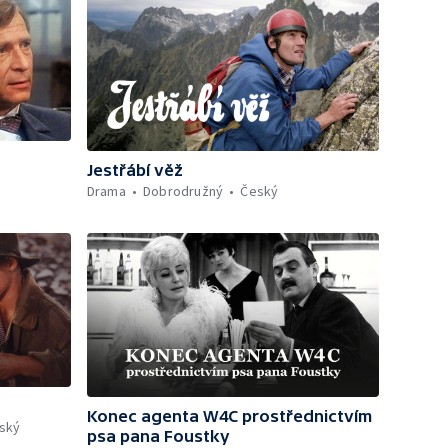
Jestřábí věž
Drama
Dobrodružný
Český
Konec agenta W4C prostřednictvím
ský
psa pana Foustky