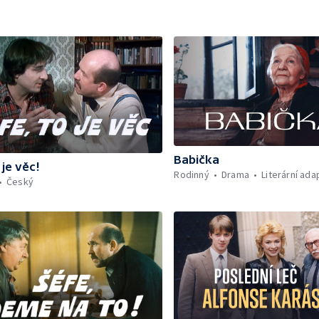
Babička
 je věc!
Rodinný
Drama
Literární ad
Český