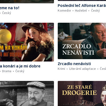
Poslední leč Alfonse Kar
deme na to!
Komedie
Hudební
Český
Český
Zrcadlo nenávisti
a konári a je mi dobre
Krimi
Literární adaptace
Čes
Drama
Český