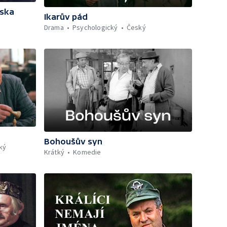
áska
Ikarův pád
Drama
Psychologický
Český
Bohoušův syn
ký
Krátký
Komedie