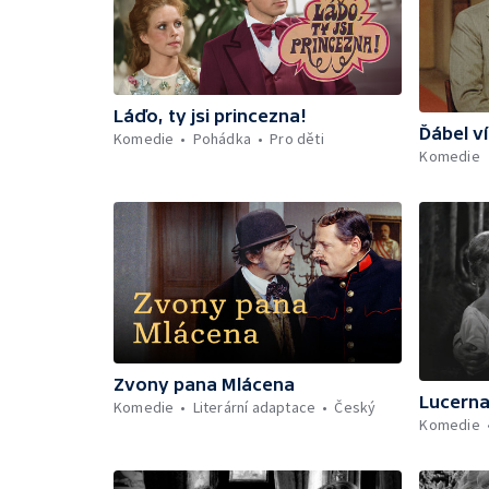
Láďo, ty jsi princezna!
Ďábel v
Komedie
Pohádka
Pro děti
Komedie
Zvony pana Mlácena
Lucern
Komedie
Literární adaptace
Český
Komedie