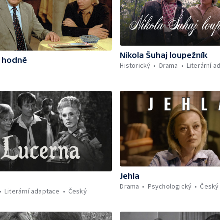
Nikola Šuhaj loupežník
í hodně
Historický
Drama
Literární 
Jehla
a
Drama
Psychologický
Český
Literární adaptace
Český