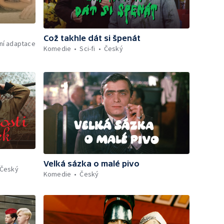
Což takhle dát si špenát
rní adaptace
Komedie
Sci-fi
Český
Velká sázka o malé pivo
Český
Komedie
Český