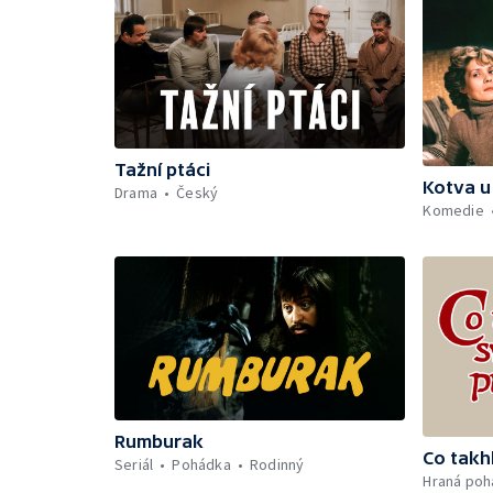
Tažní ptáci
Kotva u
Drama
Český
Komedie
Rumburak
Co takhl
Seriál
Pohádka
Rodinný
Hraná poh