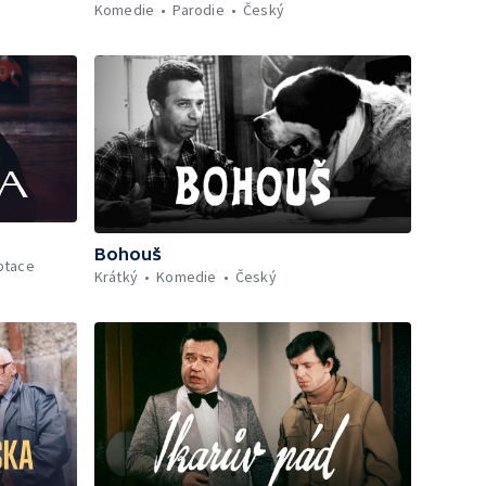
Komedie
Parodie
Český
Bohouš
aptace
Krátký
Komedie
Český