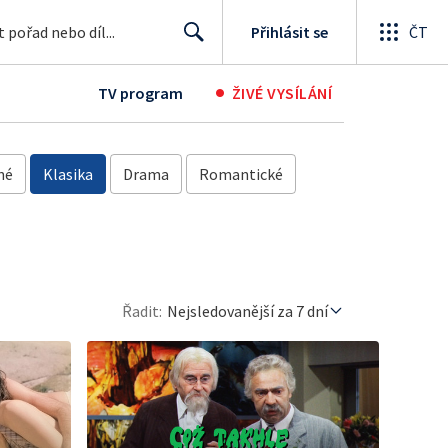
Přihlásit se
ČT
Search
•
ultura
Rady a recepty
Podcasty
Studentská tvorba
TV program
ŽIVÉ VYSÍLÁNÍ
né
Klasika
Drama
Romantické
Řadit:
Nejsledovanější za 7 dní