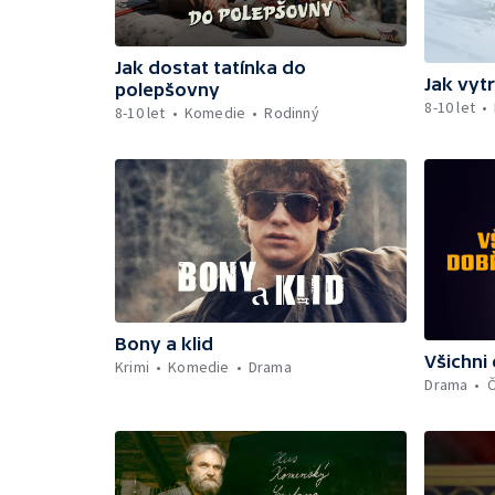
Jak dostat tatínka do
Jak vyt
polepšovny
8-10 let
8-10 let
Komedie
Rodinný
Bony a klid
Všichni
Krimi
Komedie
Drama
Drama