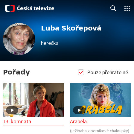
Close
Search
Luba Skořepová
herečka
Pořady
Pouze přehratelné
13. komnata
Arabela
(ježibaba z perníkové chaloupky)