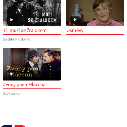
Tři muži se žralokem
Úsměvy
(ředitelka školy)
Zvony pana Mlácena
(doktorka)