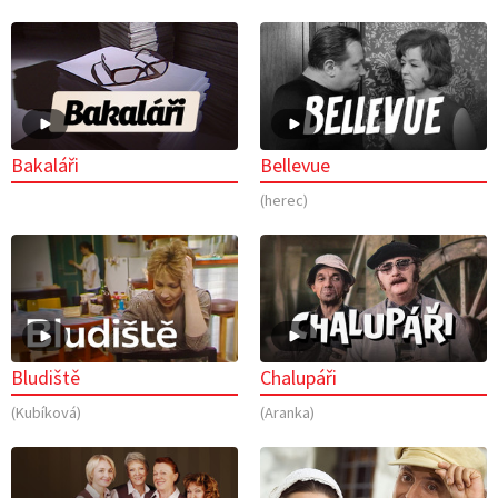
Bakaláři
Bellevue
(herec)
Bludiště
Chalupáři
(Kubíková)
(Aranka)