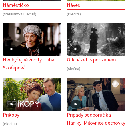
Náměstíčko
Náves
(trafikantka Plecitá)
(Plecitá)
Neobyčejné životy: Luba
Odcházeti s podzimem
Skořepová
(slečna)
Příkopy
Případy podporučíka
Haniky: Milovnice dechovky
(Plecitá)