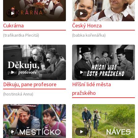
Cukrárna
Český Honza
(trafikantka Plecitá)
(babka kořenářka)
Děkuju, pane profesore
Hříšní lidé města
pražského
(hostinská Anna)