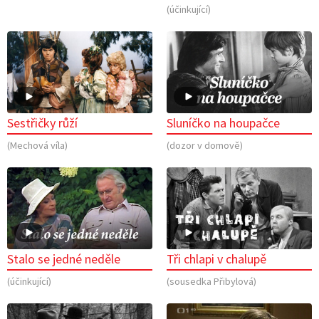
(účinkující)
Sestřičky růží
Sluníčko na houpačce
(Mechová víla)
(dozor v domově)
Stalo se jedné neděle
Tři chlapi v chalupě
(účinkující)
(sousedka Přibylová)