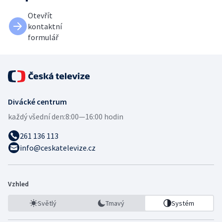
Otevřít
kontaktní
formulář
Divácké centrum
každý všední den:
8:00—16:00 hodin
261 136 113
info@ceskatelevize.cz
Vzhled
Světlý
Tmavý
Systém