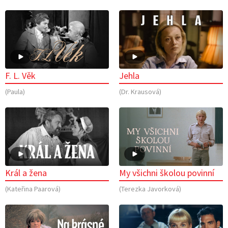
F. L. Věk
Jehla
(Paula)
(Dr. Krausová)
Král a žena
My všichni školou povinní
(Kateřina Paarová)
(Terezka Javorková)