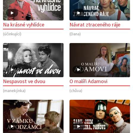
Na krásné vyhlídce
Návrat ztraceného ráje
(účinkující)
(Dana)
Nespavost ve dvou
O malíři Adamovi
(manekýnka)
(chůva)