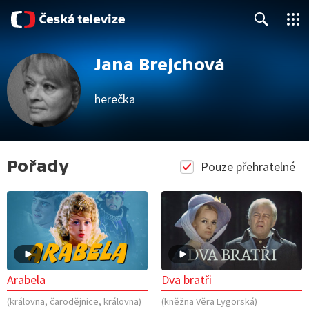
Close
Search
Jana Brejchová
herečka
Pořady
Pouze přehratelné
Arabela
Dva bratři
(královna, čarodějnice, královna)
(kněžna Věra Lygorská)