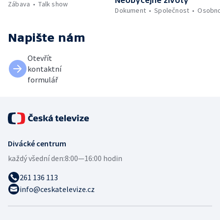
Zábava
Talk show
Dokument
Společnost
Osobno
Napište nám
Otevřít
kontaktní
formulář
Divácké centrum
každý všední den:
8:00—16:00 hodin
261 136 113
info@ceskatelevize.cz