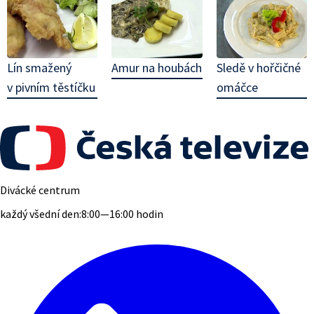
Lín smažený
Amur na houbách
Sledě v hořčičné
v pivním těstíčku
omáčce