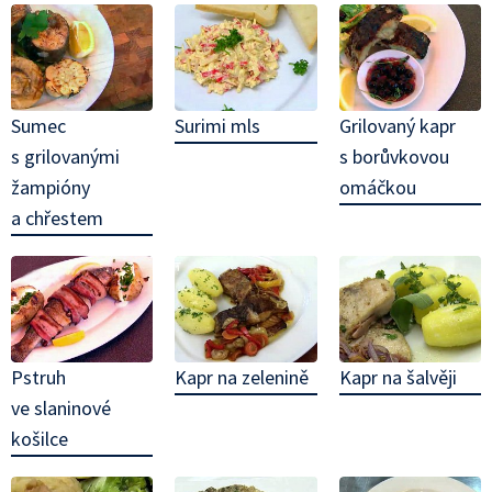
Sumec
Surimi mls
Grilovaný kapr
s grilovanými
s borůvkovou
žampióny
omáčkou
a chřestem
Pstruh
Kapr na zelenině
Kapr na šalvěji
ve slaninové
košilce