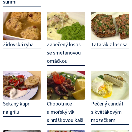
surimi
Židovská ryba
Zapečený losos
Tatarák z lososa
se smetanovou
omáčkou
Sekaný kapr
Chobotnice
Pečený candát
na grilu
a mořský vlk
s květákovým
s hráškovou kaší
mozečkem