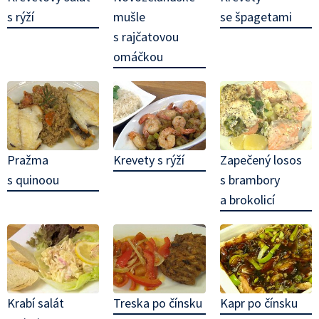
s rýží
mušle
se špagetami
s rajčatovou
omáčkou
Pražma
Krevety s rýží
Zapečený losos
s quinoou
s brambory
a brokolicí
Krabí salát
Treska po čínsku
Kapr po čínsku