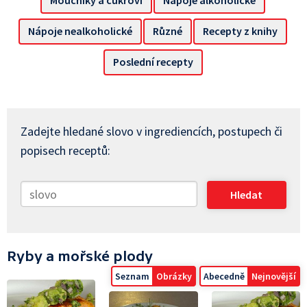
Moučníky a cukroví
Nápoje alkoholické
Nápoje nealkoholické
Různé
Recepty z knihy
Poslední recepty
Zadejte hledané slovo v ingrediencích, postupech či
popisech receptů:
Ryby a mořské plody
Seznam
Obrázky
Abecedně
Nejnovější