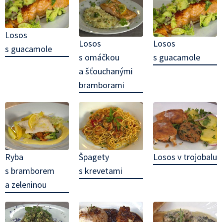
Losos
Losos
Losos
s guacamole
s omáčkou
s guacamole
a šťouchanými
bramborami
Ryba
Špagety
Losos v trojobalu
s bramborem
s krevetami
a zeleninou