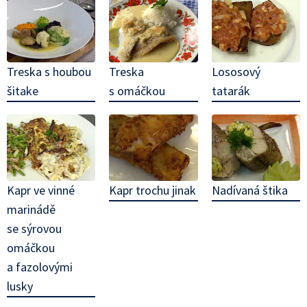
Treska s houbou
Treska
Lososový
šitake
s omáčkou
tatarák
Kapr ve vinné
Kapr trochu jinak
Nadívaná štika
marinádě
se sýrovou
omáčkou
a fazolovými
lusky