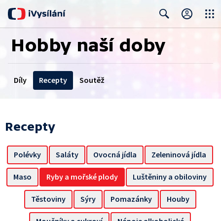
Close
Search
Hobby naší doby
Díly
Recepty
Soutěž
Recepty
Polévky
Saláty
Ovocná jídla
Zeleninová jídla
Maso
Ryby a mořské plody
Luštěniny a obiloviny
Těstoviny
Sýry
Pomazánky
Houby