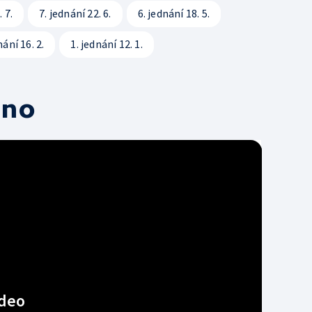
 7.
7. jednání 22. 6.
6. jednání 18. 5.
Svobodný přístup k i
nání 16. 2.
1. jednání 12. 1.
Smluvní podmínky ČT
Bezpečnostní pravidla
rno
deo