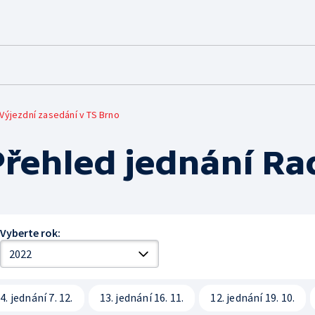
ČT ONLINE
PRO DIVÁKY
Mobilní aplikace
Jak sledovat
Výjezdní zasedání v TS Brno
Červené tlačítko
Archiv ČT
Přehled jednání Ra
iVysílání
Galerie a prodejna
Podcasty
Edice ČT
Přístupnost
Vyberte rok:
Vliv vysílání na děti
Časté dotazy
4. jednání 7. 12.
13. jednání 16. 11.
12. jednání 19. 10.