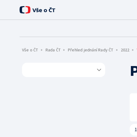
O ČT
Úvod
Základní informace
Pro média
Vše o ČT
Rada ČT
Přehled jednání Rady ČT
2022
Historie
Kontakty
Lidé
TS Brno
TS Ostrava
Rada ČT
Etický panel
1
Statut ČT