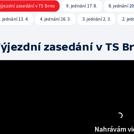
ýjezdní zasedání v TS Brno
9. jednání 17. 8.
8. jednání 20.
. jednání 13. 4.
4. jednání 16. 3.
3. jednání 2. 3.
2. jed
ýjezdní zasedání v TS B
Nahrávám vi