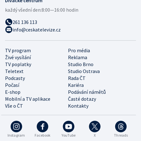
Divácké centrum
každý všední den:
8:00—16:00 hodin
261 136 113
info@ceskatelevize.cz
TV program
Pro média
Živé vysílání
Reklama
TV poplatky
Studio Brno
Teletext
Studio Ostrava
Podcasty
Rada ČT
Počasí
Kariéra
E-shop
Podávání námětů
Mobilní a TV aplikace
Časté dotazy
Vše o ČT
Kontakty
Instagram
Facebook
YouTube
X
Threads