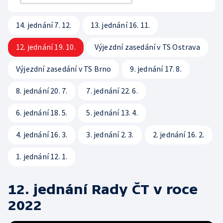
Rada ČT
Sledovanost a data o vysílání
Hudební banky
Přístupnost
Etický panel
14. jednání 7. 12.
13. jednání 16. 11.
Veřejné zakázky
Scénický provoz
Vliv vysílání na děti
Statut ČT
12. jednání 19. 10.
Výjezdní zasedání v TS Ostrava
Registr
Produkce a audiovizuální tvorba
Časté dotazy
Kodex ČT
Výjezdní zasedání v TS Brno
9. jednání 17. 8.
Zákony
Reklama
ČT podporuje
8. jednání 20. 7.
7. jednání 22. 6.
Standardy ČT
Pravidla pro dodavatele
Hasičský sbor
6. jednání 18. 5.
5. jednání 13. 4.
GDPR
4. jednání 16. 3.
3. jednání 2. 3.
2. jednání 16. 2.
Svobodný přístup k informacím
1. jednání 12. 1.
Smluvní podmínky ČT
Bezpečnostní pravidla pro návštěvníky ČT
12. jednání Rady ČT v roce
2022