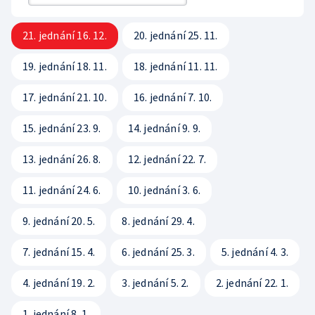
Rada ČT
Sledovanost a data o vysílání
Hudební banky
Přístupnost
Etický panel
21. jednání 16. 12.
20. jednání 25. 11.
Veřejné zakázky
Scénický provoz
Vliv vysílání na děti
Statut ČT
19. jednání 18. 11.
18. jednání 11. 11.
Registr
Produkce a audiovizuální tvorba
Časté dotazy
Kodex ČT
17. jednání 21. 10.
16. jednání 7. 10.
Zákony
Reklama
ČT podporuje
15. jednání 23. 9.
14. jednání 9. 9.
Standardy ČT
Pravidla pro dodavatele
Hasičský sbor
13. jednání 26. 8.
12. jednání 22. 7.
GDPR
11. jednání 24. 6.
10. jednání 3. 6.
Svobodný přístup k informacím
9. jednání 20. 5.
8. jednání 29. 4.
Smluvní podmínky ČT
7. jednání 15. 4.
6. jednání 25. 3.
5. jednání 4. 3.
Bezpečnostní pravidla pro návštěvníky ČT
4. jednání 19. 2.
3. jednání 5. 2.
2. jednání 22. 1.
1. jednání 8. 1.