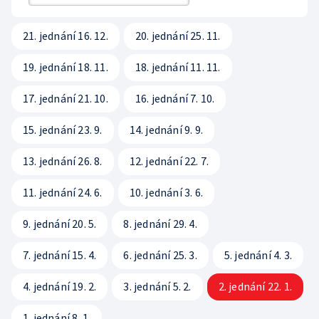
Rada ČT
Sledovanost a data o vysílání
Hudební banky
Přístupnost
Etický panel
21. jednání 16. 12.
20. jednání 25. 11.
Veřejné zakázky
Scénický provoz
Vliv vysílání na děti
Statut ČT
19. jednání 18. 11.
18. jednání 11. 11.
Registr
Produkce a audiovizuální tvorba
Časté dotazy
Kodex ČT
17. jednání 21. 10.
16. jednání 7. 10.
Zákony
Reklama
ČT podporuje
15. jednání 23. 9.
14. jednání 9. 9.
Standardy ČT
Pravidla pro dodavatele
Hasičský sbor
13. jednání 26. 8.
12. jednání 22. 7.
GDPR
11. jednání 24. 6.
10. jednání 3. 6.
Svobodný přístup k informacím
9. jednání 20. 5.
8. jednání 29. 4.
Smluvní podmínky ČT
7. jednání 15. 4.
6. jednání 25. 3.
5. jednání 4. 3.
Bezpečnostní pravidla pro návštěvníky ČT
4. jednání 19. 2.
3. jednání 5. 2.
2. jednání 22. 1.
1. jednání 8. 1.