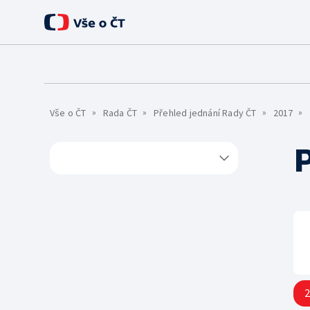
O ČT
Úvod
Základní informace
Pro média
Vše o ČT
Rada ČT
Přehled jednání Rady ČT
2017
Historie
Kontakty
Lidé
TS Brno
TS Ostrava
Rada ČT
Etický panel
2
Statut ČT