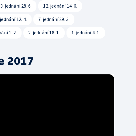
3. jednání 28. 6.
12. jednání 14. 6.
Svobodný přístup k i
 jednání 12. 4.
7. jednání 29. 3.
Smluvní podmínky ČT
nání 1. 2.
2. jednání 18. 1.
1. jednání 4. 1.
Bezpečnostní pravidla
e 2017