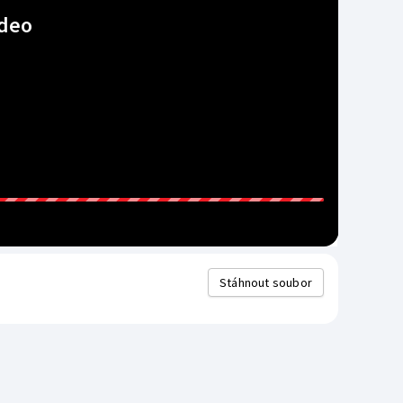
deo
Stáhnout soubor