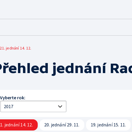
ČT ONLINE
PRO DIVÁKY
Mobilní aplikace
Jak sledovat
21. jednání 14. 12.
Červené tlačítko
Archiv ČT
Přehled jednání Ra
iVysílání
Galerie a prodejna
Podcasty
Edice ČT
Přístupnost
Vyberte rok:
Vliv vysílání na děti
Časté dotazy
1. jednání 14. 12.
20. jednání 29. 11.
19. jednání 15. 11.