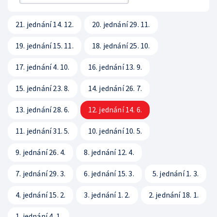
Rada ČT
Sledovanost a data o vysílání
Hudební banky
Přístupnost
Etický panel
21. jednání 14. 12.
20. jednání 29. 11.
Veřejné zakázky
Scénický provoz
Vliv vysílání na děti
Statut ČT
19. jednání 15. 11.
18. jednání 25. 10.
Registr
Produkce a audiovizuální tvorba
Časté dotazy
Kodex ČT
17. jednání 4. 10.
16. jednání 13. 9.
Zákony
Reklama
ČT podporuje
15. jednání 23. 8.
14. jednání 26. 7.
Standardy ČT
Pravidla pro dodavatele
Hasičský sbor
13. jednání 28. 6.
12. jednání 14. 6.
GDPR
11. jednání 31. 5.
10. jednání 10. 5.
Svobodný přístup k informacím
9. jednání 26. 4.
8. jednání 12. 4.
Smluvní podmínky ČT
7. jednání 29. 3.
6. jednání 15. 3.
5. jednání 1. 3.
Bezpečnostní pravidla pro návštěvníky ČT
4. jednání 15. 2.
3. jednání 1. 2.
2. jednání 18. 1.
1. jednání 4. 1.