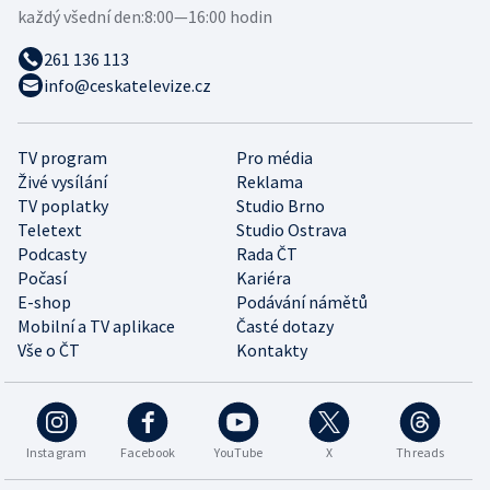
každý všední den:
8:00—16:00 hodin
261 136 113
info@ceskatelevize.cz
TV program
Pro média
Živé vysílání
Reklama
TV poplatky
Studio Brno
Teletext
Studio Ostrava
Podcasty
Rada ČT
Počasí
Kariéra
E-shop
Podávání námětů
Mobilní a TV aplikace
Časté dotazy
Vše o ČT
Kontakty
Instagram
Facebook
YouTube
X
Threads