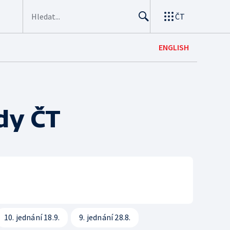
ČT
ENGLISH
SPOLUPRÁCE A KARIÉRA
HOSPODAŘENÍ A LEG
Kariéra
Hospodaření a finanční
Konkurzy
Interaktivní rozpočet
dy ČT
Podávání námětů
Sledovanost a data o v
Hudební banky
Veřejné zakázky
Scénický provoz
Registr
Produkce a audiovizuální tvorba
Zákony
Reklama
Standardy ČT
10. jednání 18.9.
9. jednání 28.8.
Pravidla pro dodavatele
GDPR