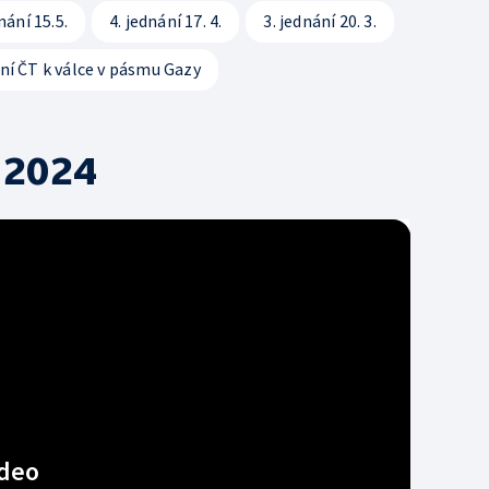
nání 15.5.
4. jednání 17. 4.
3. jednání 20. 3.
Svobodný přístup k i
ní ČT k válce v pásmu Gazy
Smluvní podmínky ČT
Bezpečnostní pravidla
 2024
deo