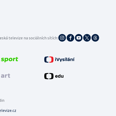
eská televize na sociálních sítích:
din
levize.cz