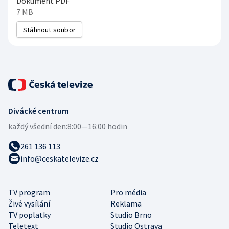
Dokument PDF
7 MB
Stáhnout soubor
Divácké centrum
každý všední den:
8:00—16:00 hodin
261 136 113
info@ceskatelevize.cz
TV program
Pro média
Živé vysílání
Reklama
TV poplatky
Studio Brno
Teletext
Studio Ostrava