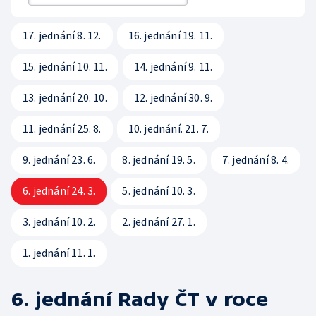
Rada ČT
Sledovanost a data o vysílání
Hudební banky
Přístupnost
Etický panel
17. jednání 8. 12.
16. jednání 19. 11.
Veřejné zakázky
Scénický provoz
Vliv vysílání na děti
Statut ČT
15. jednání 10. 11.
14. jednání 9. 11.
Registr
Produkce a audiovizuální tvorba
Časté dotazy
Kodex ČT
13. jednání 20. 10.
12. jednání 30. 9.
Zákony
Reklama
ČT podporuje
11. jednání 25. 8.
10. jednání. 21. 7.
Standardy ČT
Pravidla pro dodavatele
Hasičský sbor
9. jednání 23. 6.
8. jednání 19. 5.
7. jednání 8. 4.
GDPR
6. jednání 24. 3.
5. jednání 10. 3.
Svobodný přístup k informacím
3. jednání 10. 2.
2. jednání 27. 1.
Smluvní podmínky ČT
1. jednání 11. 1.
Bezpečnostní pravidla pro návštěvníky ČT
6. jednání Rady ČT v roce