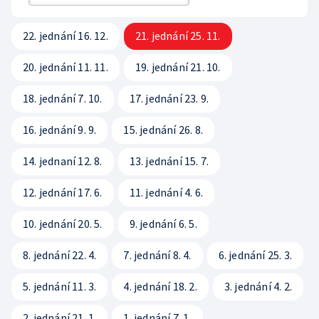
Rada ČT
Sledovanost a data o vysílání
Hudební banky
Přístupnost
Etický panel
22. jednání 16. 12.
21. jednání 25. 11.
Veřejné zakázky
Scénický provoz
Vliv vysílání na děti
Statut ČT
20. jednání 11. 11.
19. jednání 21. 10.
Registr
Produkce a audiovizuální tvorba
Časté dotazy
Kodex ČT
18. jednání 7. 10.
17. jednání 23. 9.
Zákony
Reklama
ČT podporuje
16. jednání 9. 9.
15. jednání 26. 8.
Standardy ČT
Pravidla pro dodavatele
Hasičský sbor
14. jednaní 12. 8.
13. jednání 15. 7.
GDPR
12. jednání 17. 6.
11. jednání 4. 6.
Svobodný přístup k informacím
10. jednání 20. 5.
9. jednání 6. 5.
Smluvní podmínky ČT
8. jednání 22. 4.
7. jednání 8. 4.
6. jednání 25. 3.
Bezpečnostní pravidla pro návštěvníky ČT
5. jednání 11. 3.
4. jednání 18. 2.
3. jednání 4. 2.
2. jednání 21. 1.
1. jednání 7. 1.