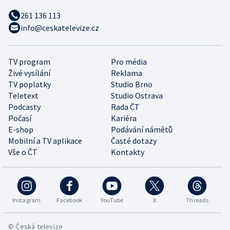
261 136 113
info@ceskatelevize.cz
TV program
Pro média
Živé vysílání
Reklama
TV poplatky
Studio Brno
Teletext
Studio Ostrava
Podcasty
Rada ČT
Počasí
Kariéra
E-shop
Podávání námětů
Mobilní a TV aplikace
Časté dotazy
Vše o ČT
Kontakty
Instagram
Facebook
YouTube
X
Threads
© Česká televize