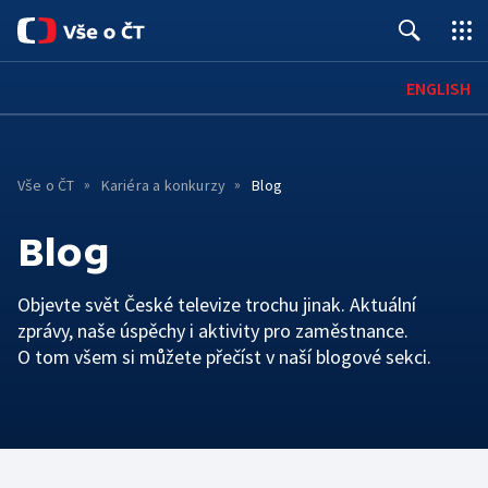
Úvod
ENGLISH
Pro média
Kontakty
Vše o ČT
Kariéra a konkurzy
Blog
O ČT
Blog
Základní informace
ČT ONLINE
Objevte svět České televize trochu jinak. Aktuální
Mobilní aplikace
PRO DIVÁKY
Historie
zprávy, naše úspěchy i aktivity pro zaměstnance.
Jak sledovat
SPOLUPRÁCE A KARIÉRA
Červené tlačítko
Lidé
O tom všem si můžete přečíst v naší blogové sekci.
Kariéra
HOSPODAŘENÍ A LEGISLATIVA
Archiv ČT
iVysílání
TS Brno
Hospodaření a finanční situace
Konkurzy
Galerie a prodejna
Podcasty
TS Ostrava
Interaktivní rozpočet
Podávání námětů
Edice ČT