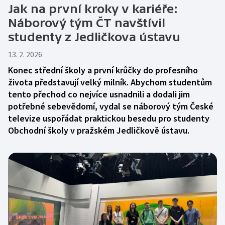
Rada ČT
Jak na první kroky v kariéře:
Sledovanost a data o vysílání
Hudební banky
Přístupnost
Náborový tým ČT navštívil
Etický panel
studenty z Jedličkova ústavu
Veřejné zakázky
Scénický provoz
Vliv vysílání na děti
Statut ČT
13. 2. 2026
Registr
Produkce a audiovizuální tvorba
Časté dotazy
Kodex ČT
Konec střední školy a první krůčky do profesního
života představují velký milník. Abychom studentům
Zákony
Reklama
ČT podporuje
tento přechod co nejvíce usnadnili a dodali jim
Standardy ČT
Pravidla pro dodavatele
potřebné sebevědomí, vydal se náborový tým České
Hasičský sbor
televize uspořádat praktickou besedu pro studenty
GDPR
Obchodní školy v pražském Jedličkově ústavu.
Svobodný přístup k informacím
Smluvní podmínky ČT
Bezpečnostní pravidla pro návštěvníky ČT