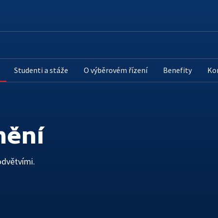
ČT ONLINE
PRO DIVÁKY
Mobilní aplikace
Jak sledovat
Studenti a stáže
O výběrovém řízení
Benefity
Ko
Červené tlačítko
Archiv ČT
iVysílání
Galerie a prodejna
nění
Podcasty
Edice ČT
Přístupnost
odvětvími.
Vliv vysílání na děti
Časté dotazy