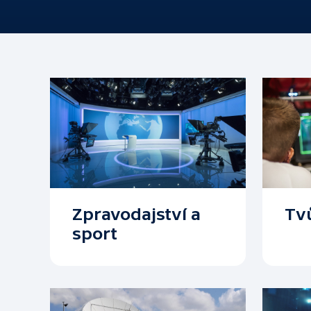
Kodex ČT
ČT podporuje
Hasičský sbor
Zpravodajství a
Tvů
sport