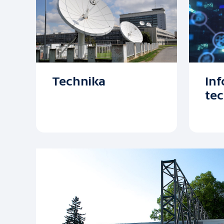
In
Technika
te