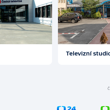
Televizní studi
Č