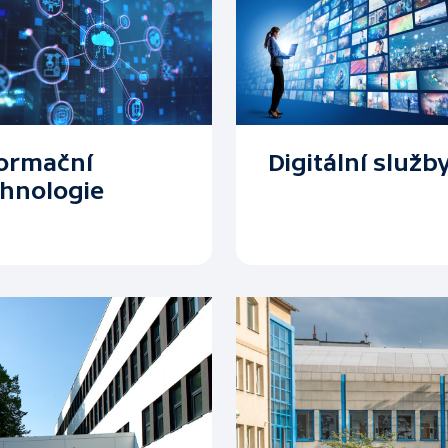
formační
Digitální služb
chnologie