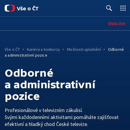
Úvod
ENGLISH
Pro média
Kontakty
Vše o ČT
Kariéra a konkurzy
Možnosti uplatnění
Odborné
a administrativní pozice
O ČT
Základní informace
Odborné
ČT ONLINE
Mobilní aplikace
a administrativní
PRO DIVÁKY
Historie
Jak sledovat
pozice
SPOLUPRÁCE A KARIÉRA
Červené tlačítko
Lidé
Kariéra
HOSPODAŘENÍ A LEGISLATIVA
Archiv ČT
iVysílání
TS Brno
Profesionálové v televizním zákulisí.
Hospodaření a finanční situace
Svými každodenními aktivitami pomáháte zajišťovat
Konkurzy
Galerie a prodejna
Podcasty
TS Ostrava
efektivní a hladký chod České televize.
Interaktivní rozpočet
Podávání námětů
Edice ČT