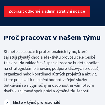
Rada ČT
Sledovanost a data o vysílání
Hudební banky
Přístupnost
Etický panel
Zobrazit odborné a administrativní pozice
Veřejné zakázky
Scénický provoz
Vliv vysílání na děti
Statut ČT
Registr
Produkce a audiovizuální tvorba
Časté dotazy
Kodex ČT
Proč pracovat v našem týmu
Zákony
Reklama
ČT podporuje
Standardy ČT
Pravidla pro dodavatele
Hasičský sbor
Stanete se součástí profesionálních týmu, které
zajišťují plynulý chod a efektivitu provozu celé České
GDPR
televize. Na základě své specializace se budete podílet
Svobodný přístup k informacím
na strategickém plánování, podpoře klíčových procesů,
organizaci nebo koordinaci různých projektů a aktivit,
Smluvní podmínky ČT
které přispívají k naplnění hodnot veřejné služby.
Setkávání se s výjimečnými osobnostmi vám otevře
Bezpečnostní pravidla pro návštěvníky ČT
dveře k zajímavé spolupráci a výměně zkušeností.
Místo v týmů profesionálů