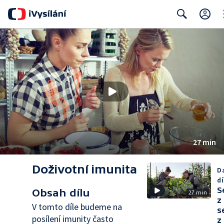
Cl
Search
27 min
Doživotní imunita
Da
dí
S
Obsah dílu
27 min
z
V tomto díle budeme na
s
posílení imunity často
z