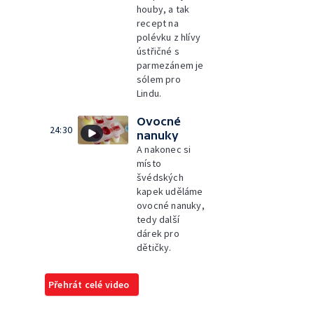
houby, a tak
recept na
polévku z hlívy
ústřičné s
parmezánem je
sólem pro
Lindu.
Ovocné
24:30
nanuky
A nakonec si
místo
švédských
kapek uděláme
ovocné nanuky,
tedy další
dárek pro
dětičky.
Přehrát celé video