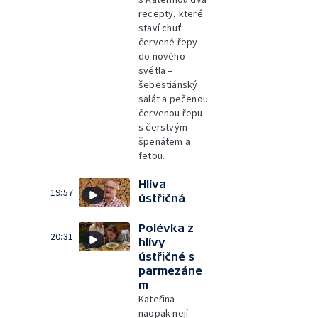
recepty, které
staví chuť
červené řepy
do nového
světla –
šebestiánský
salát a pečenou
červenou řepu
s čerstvým
špenátem a
fetou.
Hlíva
19:57
ústřičná
Polévka z
20:31
hlívy
ústřičné s
parmezáne
m
Kateřina
naopak nejí