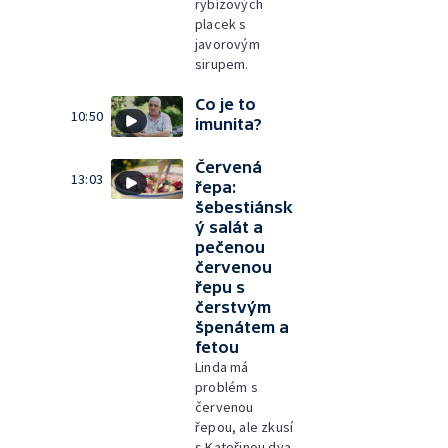
rybízových
placek s
javorovým
sirupem.
Co je to
10:50
imunita?
Červená
13:03
řepa:
šebestiánsk
ý salát a
pečenou
červenou
řepu s
čerstvým
špenátem a
fetou
Linda má
problém s
červenou
řepou, ale zkusí
s Kateřinou dva