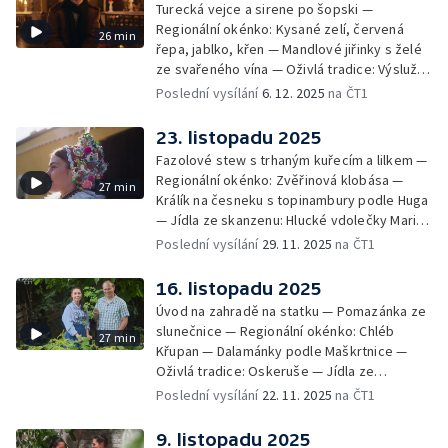
Turecká vejce a sirene po šopski —
Regionální okénko: Kysané zelí, červená
26 min
řepa, jablko, křen — Mandlové jiřinky s želé
ze svařeného vína — Oživlá tradice: Výslužná
vánoční koleda - Sboreček žen z Lipova
Poslední vysílání
6. 12. 2025
na ČT1
23. listopadu 2025
Fazolové stew s trhaným kuřecím a lilkem —
Regionální okénko: Zvěřinová klobása —
27 min
Králík na česneku s topinambury podle Huga
— Jídla ze skanzenu: Hlucké vdolečky Marie
Lekešové — Oživlá tradice: jízda Králů
Poslední vysílání
29. 11. 2025
na ČT1
z Vlčnova
16. listopadu 2025
Úvod na zahradě na statku — Pomazánka ze
slunečnice — Regionální okénko: Chléb
27 min
Křupan — Dalamánky podle Maškrtnice —
Oživlá tradice: Oskeruše — Jídla ze
skanzenu: Gule s oskorušemi podle paní
Poslední vysílání
22. 11. 2025
na ČT1
Poláškové
9. listopadu 2025