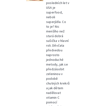
posledních let v
USA je
superfood,
neboli
superjídla. Co
to je? Nic
menšího než
stará dobrá
sušička v hlavní
roli. Děvčata
předvedou
naprosto
jednoduché
metody, jak se
předzásobit
zeleninou v
podobě
chutných krekrů
a jak dětem
nadělovat
vitamin C
pomocí