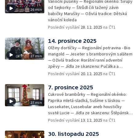
Vánoční pusinky — Regionální okénko: Sirupy
od Sejkorky — Štrůdl čili tažený závin
26 min
babičky Marušky — Oživlá tradice: Dětská
vánoční koleda
Poslední vysílání
28. 12. 2025
na ČT1
14. prosince 2025
Olžiny dortíčky — Regionální potravina - Bio
mangold — Jeseter s bramborovým salátem
27 min
— Oživlá tradice: Rorátní ranní adventní
zpěvy — Jídla ze skanzenu: Pučálka a
pražmo
Poslední vysílání
20. 12. 2025
na ČT1
7. prosince 2025
Cukrové brambůrky — Regionální okénko:
Paprika mletá-sladká, Sušíme s láskou —
27 min
Lussekater, Lussebular aneb houstičky
svaté Lucie — Jídla ze skanzenu: Štěpánská
omeleta — Oživlá tradice: Roztocký
Poslední vysílání
13. 12. 2025
na ČT1
masopust
30. listopadu 2025