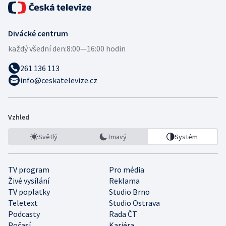
Divácké centrum
každý všední den:
8:00—16:00 hodin
261 136 113
info@ceskatelevize.cz
Vzhled
Světlý
Tmavý
Systém
TV program
Pro média
Živé vysílání
Reklama
TV poplatky
Studio Brno
Teletext
Studio Ostrava
Podcasty
Rada ČT
Počasí
Kariéra