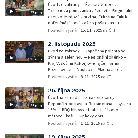
Úvod ze zahrady — Ředkev v medu,
Tvarohová pomazánka z ředkví — Regionální
27 min
okénko: Medová zmrzlina, Cukrárna Cukrle —
Kořeněná jáhlová kaše s pošírovanou
hruškou — Oživlé tradice — Jídla ze
Poslední vysílání
15. 11. 2025
na ČT1
skanzenu: Svatomartinská hostina
2. listopadu 2025
Úvod ze zahrady — Zapečená polenta se
sýrem a zeleninou — Regionální okénko –
26 min
Kraj Vysočina Koktejlové rajče, Farma
Kožichovice — Maqluba — Vlachovské
sušárny ovoce — Nejlepší hovězí vývar se
Poslední vysílání
8. 11. 2025
na ČT1
zavářkami
26. října 2025
Úvod na zahradě — Smažené kardy —
Regionální potravina: Bio smetana zakysaná
26 min
16% — BBQ hlívový steak s hráškovo-
mátovou kaší — Šípkový dort
Poslední vysílání
1. 11. 2025
na ČT1
19. října 2025