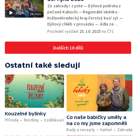
Ze zahrady i z pole — Dýňová polévka z
pečené Kabochi — Regionální okénko -
26 min
Královehradecký kraj-čerstvý kozí sýr —
Dýňový chléb v provázku — Jídla ze
skanzenu - Vařený bramborový závin se
Poslední vysílání
25. 10. 2025
na ČT1
zelím
Dalších 10 dílů
Ostatní také sledují
Kouzelné bylinky
Co naše babičky uměly a
Příroda
Rostliny
Vzdělávací
na co my jsme zapomněli
Rady a recepty
Vaření
Zahrada