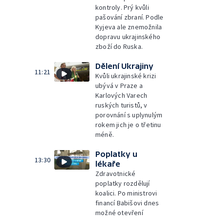
kontroly. Prý kvůli
pašování zbraní. Podle
Kyjeva ale znemožnila
dopravu ukrajinského
zboží do Ruska.
Dělení Ukrajiny
11:21
Kvůli ukrajinské krizi
ubývá v Praze a
Karlových Varech
ruských turistů, v
porovnání s uplynulým
rokem jich je o třetinu
méně.
Poplatky u
13:30
lékaře
Zdravotnické
poplatky rozdělují
koalici. Po ministrovi
financí Babišovi dnes
možné otevření