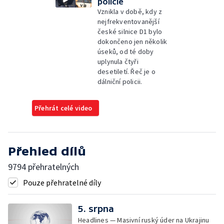
policie
Vznikla v době, kdy z
nejfrekventovanější
české silnice D1 bylo
dokončeno jen několik
úseků, od té doby
uplynula čtyři
desetiletí. Řeč je o
dálniční policii.
Přehrát celé video
Přehled dílů
9794 přehratelných
Pouze přehratelné díly
5. srpna
Headlines — Masivní ruský úder na Ukrajinu