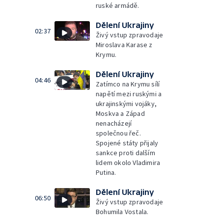
ruské armádě.
Dělení Ukrajiny
02:37
Živý vstup zpravodaje
Miroslava Karase z
Krymu.
Dělení Ukrajiny
04:46
Zatímco na Krymu sílí
napětí mezi ruskými a
ukrajinskými vojáky,
Moskva a Západ
nenacházejí
společnou řeč.
Spojené státy přijaly
sankce proti dalším
lidem okolo Vladimira
Putina.
Dělení Ukrajiny
06:50
Živý vstup zpravodaje
Bohumila Vostala.