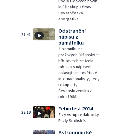
Podle Lidových novin
kvůli nákupu firmy
Severočeská
energetika.
Odstranění
21:41
nápisu z
památníku
Z pomníku na
pražských Olšanských
hřbitovech zmizela
tabulka s nápisem
oslavujícím sovětské
internacionalisty, tedy
i okupanty
Československa z
roku 1968.
Febiofest 2014
22:19
Živý vstup redaktorky
Pavly Sedliské.
Astronomické