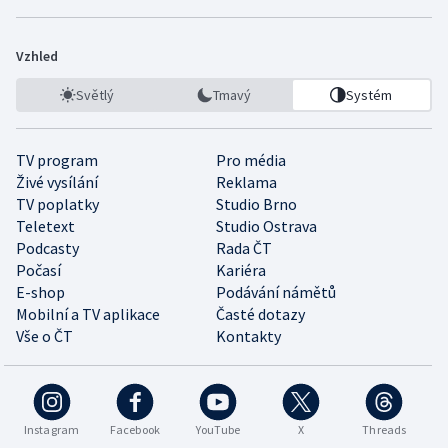
Vzhled
Světlý
Tmavý
Systém
TV program
Pro média
Živé vysílání
Reklama
TV poplatky
Studio Brno
Teletext
Studio Ostrava
Podcasty
Rada ČT
Počasí
Kariéra
E-shop
Podávání námětů
Mobilní a TV aplikace
Časté dotazy
Vše o ČT
Kontakty
Instagram
Facebook
YouTube
X
Threads