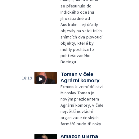
se přesunulo do
Indického oceánu
jihozápadně od
Austrálie. Její úřady
objevily na satelitních
snímcích dva plovoucí
objekty, které by
mohly pocházet z
pohřešovaného
Boeingu.
Toman v čele
18:19
Agrární komory
Exministr zemědělství
Miroslav Toman je
novým prezidentem
Agrární komory, v čele
největší nevládní
organizace českých
farmářů bude tři roky.
Amazon u Brna