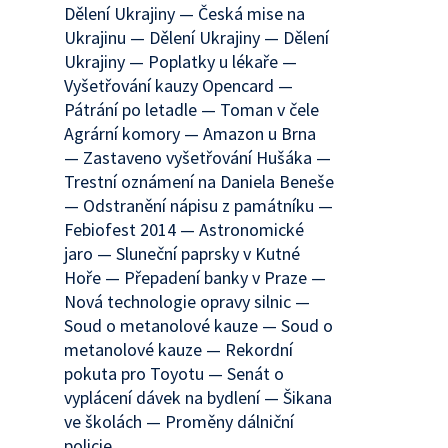
Dělení Ukrajiny — Česká mise na
Ukrajinu — Dělení Ukrajiny — Dělení
Ukrajiny — Poplatky u lékaře —
Vyšetřování kauzy Opencard —
Pátrání po letadle — Toman v čele
Agrární komory — Amazon u Brna
— Zastaveno vyšetřování Hušáka —
Trestní oznámení na Daniela Beneše
— Odstranění nápisu z památníku —
Febiofest 2014 — Astronomické
jaro — Sluneční paprsky v Kutné
Hoře — Přepadení banky v Praze —
Nová technologie opravy silnic —
Soud o metanolové kauze — Soud o
metanolové kauze — Rekordní
pokuta pro Toyotu — Senát o
vyplácení dávek na bydlení — Šikana
ve školách — Proměny dálniční
policie