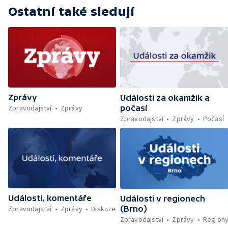
Prodeje chat a chalup — Chalupy v
Ostatní také sledují
chráněných oblastech — Francie dál bojuje s
lesními požáry — Čeští hasiči pomáhají v
Řecku — Rušení penzijního spoření bez
sankce — Pochod hrdosti v Hamburku —
Povinné označování AI obsahu — Sportují
celé Pardubice — Záchrana kulturních
památek — Brasil Fest v Brně
Zprávy
Události za okamžik a
Zpravodajství
Zprávy
počasí
Zpravodajství
Zprávy
Počasí
Události, komentáře
Události v regionech
Zpravodajství
Zprávy
Diskuze
(Brno)
Zpravodajství
Zprávy
Region