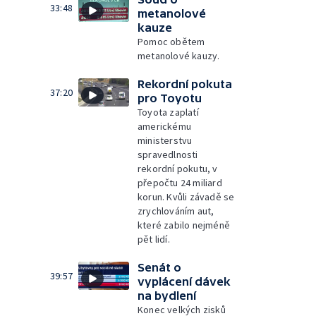
33:48
metanolové
kauze
Pomoc obětem
metanolové kauzy.
Rekordní pokuta
37:20
pro Toyotu
Toyota zaplatí
americkému
ministerstvu
spravedlnosti
rekordní pokutu, v
přepočtu 24 miliard
korun. Kvůli závadě se
zrychlováním aut,
které zabilo nejméně
pět lidí.
Senát o
39:57
vyplácení dávek
na bydlení
Konec velkých zisků