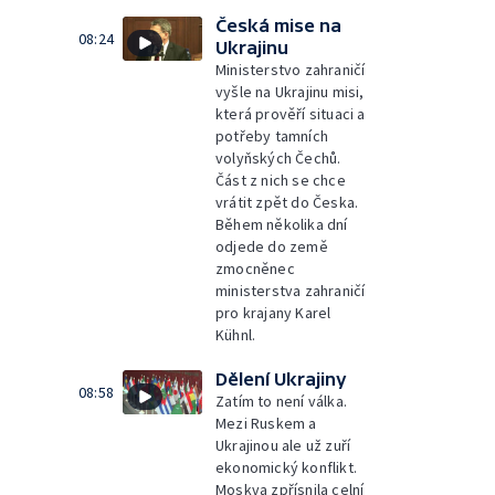
Česká mise na
08:24
Ukrajinu
Ministerstvo zahraničí
vyšle na Ukrajinu misi,
která prověří situaci a
potřeby tamních
volyňských Čechů.
Část z nich se chce
vrátit zpět do Česka.
Během několika dní
odjede do země
zmocněnec
ministerstva zahraničí
pro krajany Karel
Kühnl.
Dělení Ukrajiny
08:58
Zatím to není válka.
Mezi Ruskem a
Ukrajinou ale už zuří
ekonomický konflikt.
Moskva zpřísnila celní