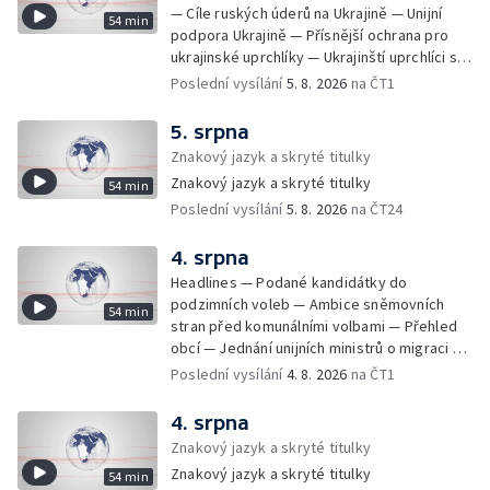
— Cíle ruských úderů na Ukrajině — Unijní
54 min
podpora Ukrajině — Přísnější ochrana pro
ukrajinské uprchlíky — Ukrajinští uprchlíci s
dočasnou ochranou v Česku — Uprchlíci s
Poslední vysílání
5. 8. 2026
na ČT1
dočasnou ochranou v ČR — Pátrání na jezeře
Most — Hašení skládky — Srážka nákladního
5. srpna
letadla s dronem v Německu — Vyšetřování
Znakový jazyk a skryté titulky
nehody Filipa Turka — Tržby v maloobchodu
Znakový jazyk a skryté titulky
54 min
— Ústavní soud vyhověl matce ve sporu o
Poslední vysílání
5. 8. 2026
na ČT24
děti — Kniha Válka ševců — Izrael
nepřistoupil na mírový plán o Pásmu Gazy —
Návrhy na zmírnění zákona o střetu zájmů —
4. srpna
Podvodné emaily napodobují Českou
Headlines — Podané kandidátky do
advokátní komoru — Obvinění za praní
podzimních voleb — Ambice sněmovních
54 min
špinavých peněz — Bývalý poslanec Petr
stran před komunálními volbami — Přehled
Wolf je obžalován — Dodávka chybějícího
obcí — Jednání unijních ministrů o migraci —
léku na rakovinu prsu — Vlna veder a silné
Stíhání čínského občana za špionáž — Požár
Poslední vysílání
4. 8. 2026
na ČT1
bouřky — Teplotní rekordy — Ekonomické
na Benešovsku — Lesní požár na Šumavě —
dopady nadprůměrných teplot — Vyschlé
Požár skládky na Litoměřicku — Nedostatek
4. srpna
potoky a říčky — Vozíčkáři bez domova —
vody na Brněnsku — Dodávky pitné vody do
Znakový jazyk a skryté titulky
Dohoda o Hormuzském průlivu — Primárky
obcí — Jednání o otevření Hormuzského
Demokratické strany v Michiganu — Tresty v
Znakový jazyk a skryté titulky
54 min
průlivu — Dopady ruských útoků na