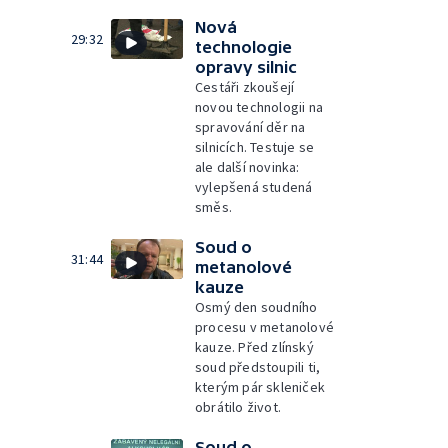
Nová
29:32
technologie
opravy silnic
Cestáři zkoušejí
novou technologii na
spravování děr na
silnicích. Testuje se
ale další novinka:
vylepšená studená
směs.
Soud o
31:44
metanolové
kauze
Osmý den soudního
procesu v metanolové
kauze. Před zlínský
soud předstoupili ti,
kterým pár skleniček
obrátilo život.
Soud o