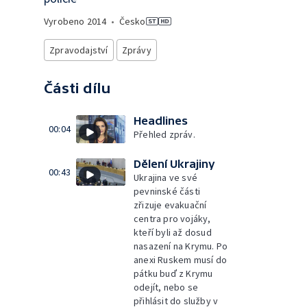
Vyrobeno
2014
•
Česko
Zpravodajství
Zprávy
Části dílu
Headlines
00:04
Přehled zpráv.
Dělení Ukrajiny
00:43
Ukrajina ve své
pevninské části
zřizuje evakuační
centra pro vojáky,
kteří byli až dosud
nasazení na Krymu. Po
anexi Ruskem musí do
pátku buď z Krymu
odejít, nebo se
přihlásit do služby v