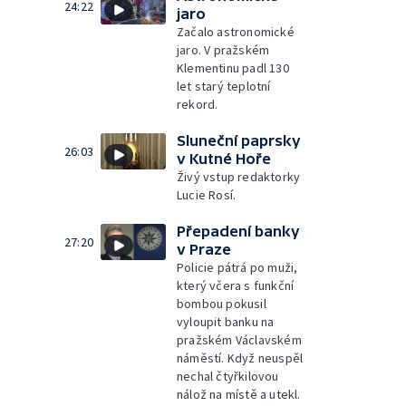
24:22
jaro
Začalo astronomické
jaro. V pražském
Klementinu padl 130
let starý teplotní
rekord.
Sluneční paprsky
26:03
v Kutné Hoře
Živý vstup redaktorky
Lucie Rosí.
Přepadení banky
27:20
v Praze
Policie pátrá po muži,
který včera s funkční
bombou pokusil
vyloupit banku na
pražském Václavském
náměstí. Když neuspěl
nechal čtyřkilovou
nálož na místě a utekl.