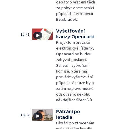
debaty o vrácení těch
za pobyt v nemocnici
připustil i šéf lidovců
Bělobrádek.
Vyšetřování
15:41
kauzy Opencard
Projektem pražské
elektronické jízdenky
Opencard se budou
zabývat poslanci.
Schválili vytvoření
komise, která má
prověřit vyšetřování
případu. V kauze bylo
zatím nepravomocně
odsouzeno několik
někdejších úředníků.
Pátrání po
16:32
letadle
Pátrání po ztraceném
malajsijském letadle