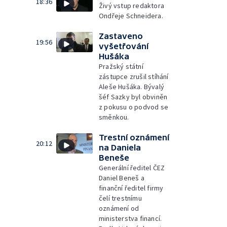
18:36
Živý vstup redaktora
Ondřeje Schneidera.
Zastaveno
19:56
vyšetřování
Hušáka
Pražský státní
zástupce zrušil stíhání
Aleše Hušáka. Bývalý
šéf Sazky byl obviněn
z pokusu o podvod se
směnkou.
Trestní oznámení
20:12
na Daniela
Beneše
Generální ředitel ČEZ
Daniel Beneš a
finanční ředitel firmy
čelí trestnímu
oznámení od
ministerstva financí.