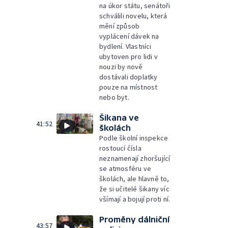
na úkor státu, senátoři
schválili novelu, která
mění způsob
vyplácení dávek na
bydlení. Vlastníci
ubytoven pro lidi v
nouzi by nově
dostávali doplatky
pouze na místnost
nebo byt.
Šikana ve
41:52
školách
Podle školní inspekce
rostoucí čísla
neznamenají zhoršující
se atmosféru ve
školách, ale hlavně to,
že si učitelé šikany víc
všímají a bojují proti ní.
Proměny dálniční
43:57