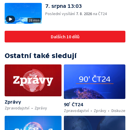
7. srpna 13:03
Poslední vysílání
7. 8. 2026
na ČT24
28 min
Dalších 10 dílů
Ostatní také sledují
Zprávy
90’ ČT24
Zpravodajství
Zprávy
Zpravodajství
Zprávy
Diskuze