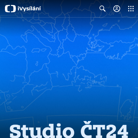
Close
Search