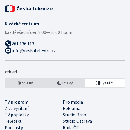
Divácké centrum
každý všední den:
8:00—16:00 hodin
261 136 113
info@ceskatelevize.cz
Vzhled
Světlý
Tmavý
Systém
TV program
Pro média
Živé vysílání
Reklama
TV poplatky
Studio Brno
Teletext
Studio Ostrava
Podcasty
Rada ČT