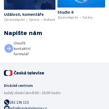
Studio 6
Události, komentáře
Zpravodajství
Zprávy
Zpravodajství
Zprávy
Diskuze
Napište nám
Otevřít
kontaktní
formulář
Divácké centrum
každý všední den:
8:00—16:00 hodin
261 136 113
info@ceskatelevize.cz