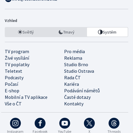
Vzhled
Světlý
Tmavý
Systém
TV program
Pro média
Živé vysílání
Reklama
TV poplatky
Studio Brno
Teletext
Studio Ostrava
Podcasty
Rada ČT
Počasí
Kariéra
E-shop
Podávání námětů
Mobilní a TV aplikace
Časté dotazy
Vše o ČT
Kontakty
Instagram
Facebook
YouTube
X
Threads