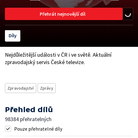
Přehrát nejnovější díl
Díly
Nejdůležitější události v ČR i ve světě. Aktuální
zpravodajský servis České televize.
Zpravodajství
Zprávy
Přehled dílů
98384 přehratelných
Pouze přehratelné díly