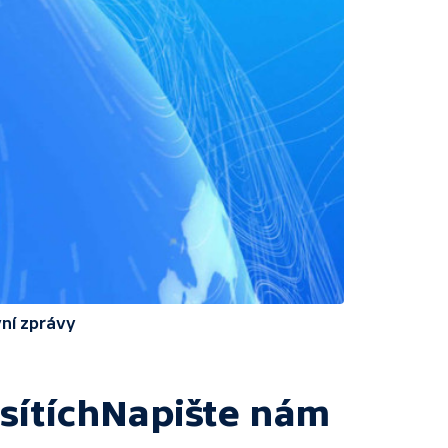
ní zprávy
sítích
Napište nám