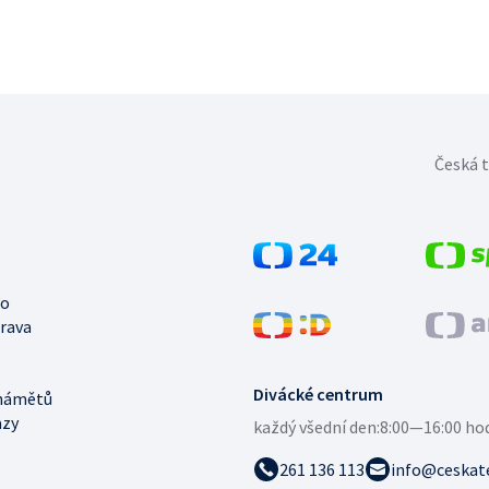
Česká t
no
trava
Divácké centrum
námětů
azy
každý všední den:
8:00—16:00 ho
261 136 113
info@ceskate