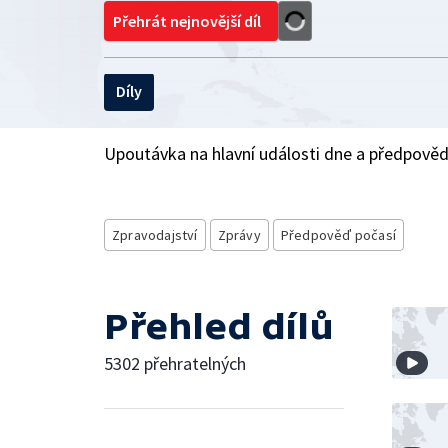
Přehrát nejnovější díl
Díly
Upoutávka na hlavní události dne a předpověď
Zpravodajství
Zprávy
Předpověď počasí
Přehled dílů
5302 přehratelných