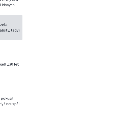
 Lidových
zela
isty, tedy i
adl 130 let
 pokusil
dyž neuspěl