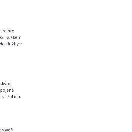
ntra pro
nexi Ruskem
do služby v
nskými
Spojené
ira Putina.
prověří