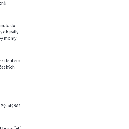
cně
unulo do
y objevily
 by mohly
rezidentem
 českých
 Bývalý šéf
 firmy čelí