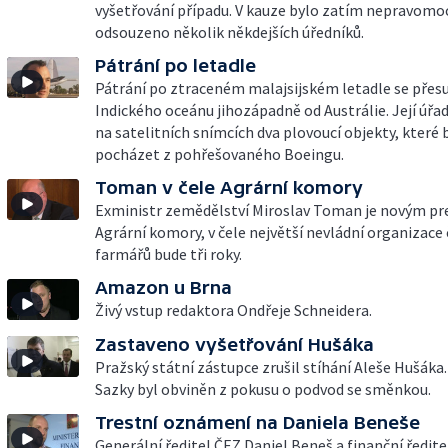
vyšetřování případu. V kauze bylo zatím nepravomo
odsouzeno několik někdejších úředníků.
Pátrání po letadle
Pátrání po ztraceném malajsijském letadle se přes
Indického oceánu jihozápadně od Austrálie. Její úřad
na satelitních snímcích dva plovoucí objekty, které
pocházet z pohřešovaného Boeingu.
Toman v čele Agrární komory
Exministr zemědělství Miroslav Toman je novým p
Agrární komory, v čele největší nevládní organizace
farmářů bude tři roky.
Amazon u Brna
Živý vstup redaktora Ondřeje Schneidera.
Zastaveno vyšetřování Hušáka
Pražský státní zástupce zrušil stíhání Aleše Hušáka.
Sazky byl obviněn z pokusu o podvod se směnkou.
Trestní oznámení na Daniela Beneše
Generální ředitel ČEZ Daniel Beneš a finanční ředitel