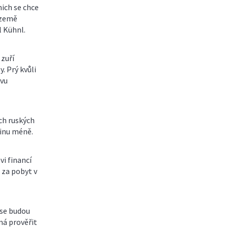
nich se chce
 země
l Kühnl.
 zuří
. Prý kvůli
avu
ech ruských
tinu méně.
vi financí
 za pobyt v
 se budou
má prověřit