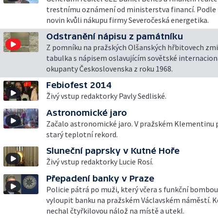
trestnímu oznámení od ministerstva financí. Podle
novin kvůli nákupu firmy Severočeská energetika.
Odstranění nápisu z památníku
Z pomníku na pražských Olšanských hřbitovech zmi
tabulka s nápisem oslavujícím sovětské internacional
okupanty Československa z roku 1968.
Febiofest 2014
Živý vstup redaktorky Pavly Sedliské.
Astronomické jaro
Začalo astronomické jaro. V pražském Klementinu p
starý teplotní rekord.
Sluneční paprsky v Kutné Hoře
Živý vstup redaktorky Lucie Rosí.
Přepadení banky v Praze
Policie pátrá po muži, který včera s funkční bombou
vyloupit banku na pražském Václavském náměstí. K
nechal čtyřkilovou nálož na místě a utekl.