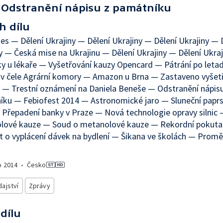
Odstranění nápisu z památníku
h dílu
es — Dělení Ukrajiny — Dělení Ukrajiny — Dělení Ukrajiny — 
y — Česká mise na Ukrajinu — Dělení Ukrajiny — Dělení Ukra
y u lékaře — Vyšetřování kauzy Opencard — Pátrání po leta
v čele Agrární komory — Amazon u Brna — Zastaveno vyšet
— Trestní oznámení na Daniela Beneše — Odstranění nápisu
ku — Febiofest 2014 — Astronomické jaro — Sluneční paprs
Přepadení banky v Praze — Nová technologie opravy silnic
lové kauze — Soud o metanolové kauze — Rekordní pokuta
 o vyplácení dávek na bydlení — Šikana ve školách — Promě
o
2014
•
Česko
ajství
Zprávy
 dílu