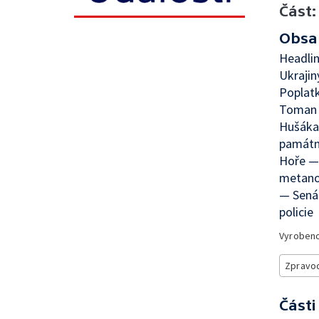
Část:
Obsa
Headlin
Ukrajin
Poplatk
Toman 
Hušáka 
památní
Hoře — 
metano
— Senát
policie
Vyroben
Zpravod
Části