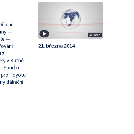
Dělení
jiny —
48 min
dle —
řování
21. března 2014
 z
ky v Kutné
 — Soud o
 pro Toyotu
ny dálniční