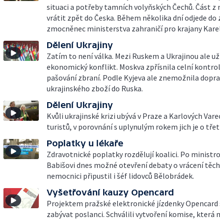
situaci a potřeby tamních volyňských Čechů. Část z 
vrátit zpět do Česka. Během několika dní odjede do
zmocněnec ministerstva zahraničí pro krajany Kare
Dělení Ukrajiny
Zatím to není válka. Mezi Ruskem a Ukrajinou ale už
ekonomický konflikt. Moskva zpřísnila celní kontroly
pašování zbraní. Podle Kyjeva ale znemožnila dopr
ukrajinského zboží do Ruska.
Dělení Ukrajiny
Kvůli ukrajinské krizi ubývá v Praze a Karlových Var
turistů, v porovnání s uplynulým rokem jich je o tře
Poplatky u lékaře
Zdravotnické poplatky rozdělují koalici. Po ministro
Babišovi dnes možné otevření debaty o vrácení těch
nemocnici připustil i šéf lidovců Bělobrádek.
Vyšetřování kauzy Opencard
Projektem pražské elektronické jízdenky Opencard
zabývat poslanci. Schválili vytvoření komise, která 