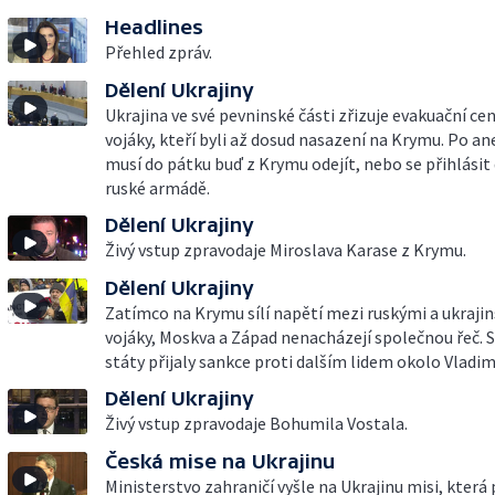
Headlines
Přehled zpráv.
Dělení Ukrajiny
Ukrajina ve své pevninské části zřizuje evakuační ce
vojáky, kteří byli až dosud nasazení na Krymu. Po a
musí do pátku buď z Krymu odejít, nebo se přihlásit 
ruské armádě.
Dělení Ukrajiny
Živý vstup zpravodaje Miroslava Karase z Krymu.
Dělení Ukrajiny
Zatímco na Krymu sílí napětí mezi ruskými a ukraji
vojáky, Moskva a Západ nenacházejí společnou řeč. 
státy přijaly sankce proti dalším lidem okolo Vladim
Dělení Ukrajiny
Živý vstup zpravodaje Bohumila Vostala.
Česká mise na Ukrajinu
Ministerstvo zahraničí vyšle na Ukrajinu misi, která 