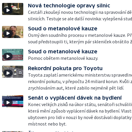
Nová technologie opravy silnic
Cestáři zkoušejí novou technologii na spravování dě
silnicích. Testuje se ale další novinka: vylepšená st
Soud o metanolové kauze
Osmý den soudního procesu v metanolové kauze. Př
soud předstoupili ti, kterým pár skleniček obrátilo ž
Soud o metanolové kauze
Pomoc obětem metanolové kauzy.
Rekordní pokuta pro Toyotu
Toyota zaplatí americkému ministerstvu spravedln
rekordní pokutu, v přepočtu 24 miliard korun. Kvůli 
zrychlováním aut, které zabilo nejméně pět lidí.
Senát o vyplácení dávek na bydlení
Konec velkých zisků na úkor státu, senátoři schválili
která mění způsob vyplácení dávek na bydlení. Vlast
ubytoven pro lidi v nouzi by nově dostávali doplatk
místnost nebo byt.