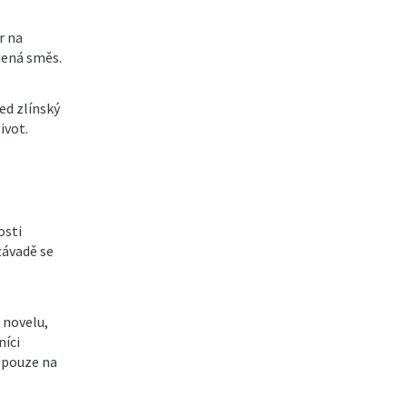
r na
udená směs.
ed zlínský
ivot.
osti
závadě se
 novelu,
níci
y pouze na