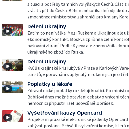
situaci a potřeby tamních volyňských Čechů. Část z 
vrátit zpět do Česka. Během několika dní odjede do
zmocněnec ministerstva zahraničí pro krajany Kare
Dělení Ukrajiny
Zatím to není válka. Mezi Ruskem a Ukrajinou ale už
ekonomický konflikt. Moskva zpřísnila celní kontroly
pašování zbraní. Podle Kyjeva ale znemožnila dopr
ukrajinského zboží do Ruska.
Dělení Ukrajiny
Kvůli ukrajinské krizi ubývá v Praze a Karlových Var
turistů, v porovnání s uplynulým rokem jich je o tře
Poplatky u lékaře
Zdravotnické poplatky rozdělují koalici. Po ministro
Babišovi dnes možné otevření debaty o vrácení těch
nemocnici připustil i šéf lidovců Bělobrádek.
Vyšetřování kauzy Opencard
Projektem pražské elektronické jízdenky Opencard
zabývat poslanci. Schválili vytvoření komise, která 