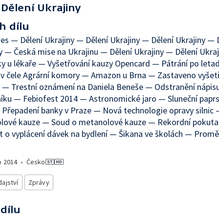
Dělení Ukrajiny
h dílu
es — Dělení Ukrajiny — Dělení Ukrajiny — Dělení Ukrajiny — 
y — Česká mise na Ukrajinu — Dělení Ukrajiny — Dělení Ukra
y u lékaře — Vyšetřování kauzy Opencard — Pátrání po leta
v čele Agrární komory — Amazon u Brna — Zastaveno vyšet
— Trestní oznámení na Daniela Beneše — Odstranění nápisu
ku — Febiofest 2014 — Astronomické jaro — Sluneční paprs
Přepadení banky v Praze — Nová technologie opravy silnic
lové kauze — Soud o metanolové kauze — Rekordní pokuta
 o vyplácení dávek na bydlení — Šikana ve školách — Promě
o
2014
•
Česko
ajství
Zprávy
 dílu