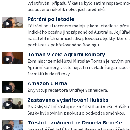
vyšetřování případu. V kauze bylo zatím nepravomo
odsouzeno několik někdejších úředníků.
Pátrání po letadle
Pátrání po ztraceném malajsijském letadle se přes
Indického oceánu jihozápadně od Austrálie. Její úřad
na satelitních snímcích dva plovoucí objekty, které
pocházet z pohřešovaného Boeingu.
Toman v čele Agrární komory
Exministr zemědělství Miroslav Toman je novým p
Agrární komory, v čele největší nevládní organizace
farmářů bude tři roky.
Amazon u Brna
Živý vstup redaktora Ondřeje Schneidera.
Zastaveno vyšetřování Hušáka
Pražský státní zástupce zrušil stíhání Aleše Hušáka.
Sazky byl obviněn z pokusu o podvod se směnkou.
Trestní oznámení na Daniela Beneše
Generální ředitel ČEZ Daniel Beneš a finanční ředitel