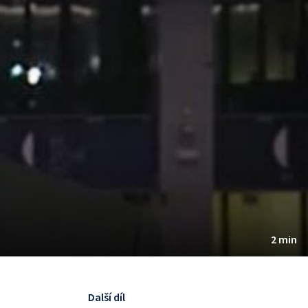
2 min
Další díl