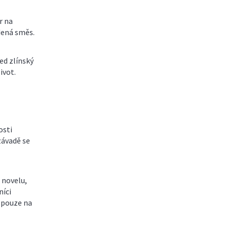
r na
udená směs.
ed zlínský
ivot.
osti
závadě se
 novelu,
níci
y pouze na