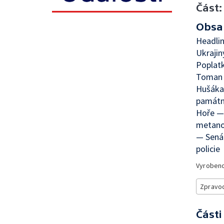
Část:
Obsa
Headlin
Ukrajin
Poplatk
Toman 
Hušáka 
památní
Hoře — 
metano
— Senát
policie
Vyroben
Zpravod
Části