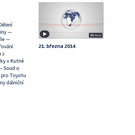
Dělení
jiny —
48 min
dle —
řování
21. března 2014
 z
ky v Kutné
 — Soud o
 pro Toyotu
ny dálniční