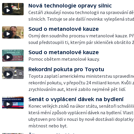
Nová technologie opravy silnic
Cestáři zkoušejí novou technologii na spravování dě
silnicích. Testuje se ale další novinka: vylepšená st
Soud o metanolové kauze
Osmý den soudního procesu v metanolové kauze. Př
soud předstoupili ti, kterým pár skleniček obrátilo ž
Soud o metanolové kauze
Pomoc obětem metanolové kauzy.
Rekordní pokuta pro Toyotu
Toyota zaplatí americkému ministerstvu spravedln
rekordní pokutu, v přepočtu 24 miliard korun. Kvůli 
zrychlováním aut, které zabilo nejméně pět lidí.
Senát o vyplácení dávek na bydlení
Konec velkých zisků na úkor státu, senátoři schválili
která mění způsob vyplácení dávek na bydlení. Vlast
ubytoven pro lidi v nouzi by nově dostávali doplatk
místnost nebo byt.