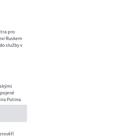
ntra pro
nexi Ruskem
do služby v
nskými
Spojené
ira Putina.
prověří