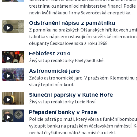
trestnímu oznámení od ministerstva financí. Podle
novin kvůli nákupu firmy Severočeská energetika.
Odstranění nápisu z památníku
Z pomníku na pražských Olšanských hřbitovech zmi
tabulka s nápisem oslavujícím sovětské internacional
okupanty Československa z roku 1968.
Febiofest 2014
Živý vstup redaktorky Pavly Sedliské.
Astronomické jaro
Začalo astronomické jaro. V pražském Klementinu p
starý teplotní rekord.
Sluneční paprsky v Kutné Hoře
Živý vstup redaktorky Lucie Rosí.
Přepadení banky v Praze
Policie pátrá po muži, který včera s funkční bombou
vyloupit banku na pražském Václavském náměstí. K
nechal čtyřkilovou nálož na místě a utekl.