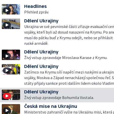
Headlines
Přehled zpráv.
Dělení Ukrajiny
Ukrajina ve své pevninské části zřizuje evakuační ce
vojáky, kteří byli až dosud nasazení na Krymu. Po a
musí do pátku buď z Krymu odejít, nebo se přihlásit 
ruské armádě.
Dělení Ukrajiny
Živý vstup zpravodaje Miroslava Karase z Krymu.
Dělení Ukrajiny
Zatímco na Krymu sílí napětí mezi ruskými a ukraji
vojáky, Moskva a Západ nenacházejí společnou řeč. 
státy přijaly sankce proti dalším lidem okolo Vladim
Dělení Ukrajiny
Živý vstup zpravodaje Bohumila Vostala.
Česká mise na Ukrajinu
Ministerstvo zahraničí vyšle na Ukrajinu misi, která 