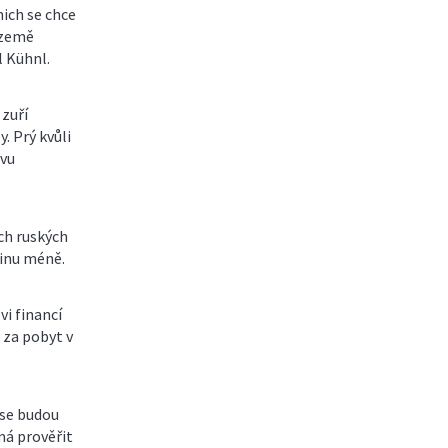
nich se chce
 země
l Kühnl.
 zuří
. Prý kvůli
avu
ech ruských
tinu méně.
vi financí
 za pobyt v
 se budou
má prověřit