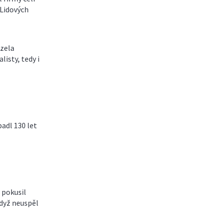
 Lidových
zela
isty, tedy i
adl 130 let
 pokusil
dyž neuspěl