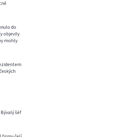
cně
unulo do
y objevily
 by mohly
rezidentem
 českých
 Bývalý šéf
 firmy čelí