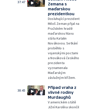
37:47
Zemana s
maďarskou
prezidentkou
Dosluhující prezident
Miloš Zeman přijal na
Pražském hradě
maďarskou hlavu
státu Katalin
Novákovou. Setkání
proběhlo s
vojenskými poctami
a Nováková českého
prezidenta
vyznamenala
Maďarským
záslužným křížem.
Případ vraha z
38:45
vlivné rodiny
Murdaughů
V americkém státě
Jižní Karolína skončil