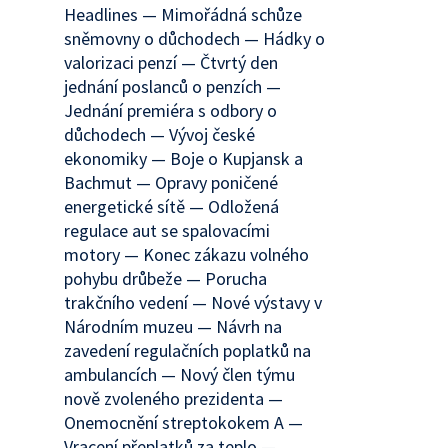
Headlines — Mimořádná schůze
sněmovny o důchodech — Hádky o
valorizaci penzí — Čtvrtý den
jednání poslanců o penzích —
Jednání premiéra s odbory o
důchodech — Vývoj české
ekonomiky — Boje o Kupjansk a
Bachmut — Opravy poničené
energetické sítě — Odložená
regulace aut se spalovacími
motory — Konec zákazu volného
pohybu drůbeže — Porucha
trakčního vedení — Nové výstavy v
Národním muzeu — Návrh na
zavedení regulačních poplatků na
ambulancích — Nový člen týmu
nově zvoleného prezidenta —
Onemocnění streptokokem A —
Vracení přeplatků za teplo —