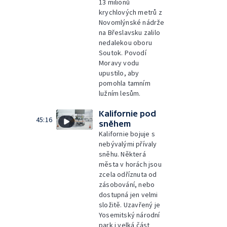
13 milionů
krychlových metrů z
Novomlýnské nádrže
na Břeslavsku zalilo
nedalekou oboru
Soutok. Povodí
Moravy vodu
upustilo, aby
pomohla tamním
lužním lesům.
Kalifornie pod
45:16
sněhem
Kalifornie bojuje s
nebývalými přívaly
sněhu. Některá
města v horách jsou
zcela odříznuta od
zásobování, nebo
dostupná jen velmi
složitě. Uzavřený je
Yosemitský národní
park i velká část