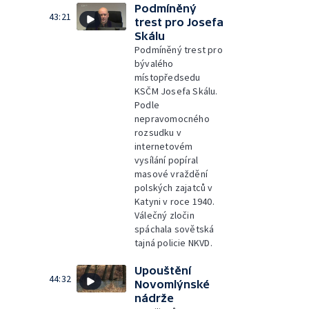
Podmíněný
43:21
trest pro Josefa
Skálu
Podmíněný trest pro
bývalého
místopředsedu
KSČM Josefa Skálu.
Podle
nepravomocného
rozsudku v
internetovém
vysílání popíral
masové vraždění
polských zajatců v
Katyni v roce 1940.
Válečný zločin
spáchala sovětská
tajná policie NKVD.
Upouštění
44:32
Novomlýnské
nádrže