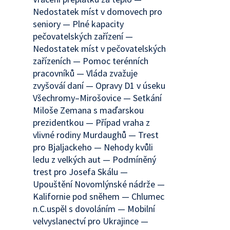
Nedostatek míst v domovech pro
seniory — Plné kapacity
pečovatelských zařízení —
Nedostatek míst v pečovatelských
zařízeních — Pomoc terénních
pracovníků — Vláda zvažuje
zvyšováí daní — Opravy D1 v úseku
Všechromy–Mirošovice — Setkání
Miloše Zemana s maďarskou
prezidentkou — Případ vraha z
vlivné rodiny Murdaughů — Trest
pro Bjaljackeho — Nehody kvůli
ledu z velkých aut — Podmíněný
trest pro Josefa Skálu —
Upouštění Novomlýnské nádrže —
Kalifornie pod sněhem — Chlumec
n.C.uspěl s dovoláním — Mobilní
velvyslanectví pro Ukrajince —