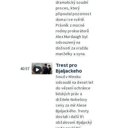
dramatický soudní
proces, který
připoutal pozornost
doma i ve světě.
Právník z mocné
rodiny prokurátorů
Alex Murdaugh byl
odsouzený na
doživotí za vraždu
manželky a syna.
Trest pro
40:57
Bjaljackeho
Soud v Minsku
odsoudil na deset let
do vězení ochránce
lidských práv a
držitele Nobelovy
ceny za mír Alese
Bjaljackého. Tresty
dostali i další tři
obžalovaní. Bjaljacký
vede nevládní