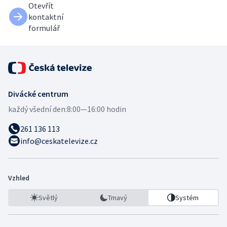
Otevřít
kontaktní
formulář
Divácké centrum
každý všední den:
8:00—16:00 hodin
261 136 113
info@ceskatelevize.cz
Vzhled
Světlý
Tmavý
Systém