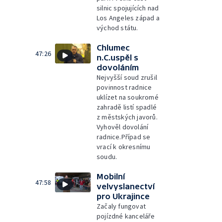
silnic spojujících nad
Los Angeles západ a
východ státu.
Chlumec
47:26
n.C.uspěl s
dovoláním
Nejvyšší soud zrušil
povinnost radnice
uklízet na soukromé
zahradě listí spadlé
z městských javorů.
Vyhověl dovolání
radnice.Případ se
vrací k okresnímu
soudu.
Mobilní
47:58
velvyslanectví
pro Ukrajince
Začaly fungovat
pojízdné kanceláře