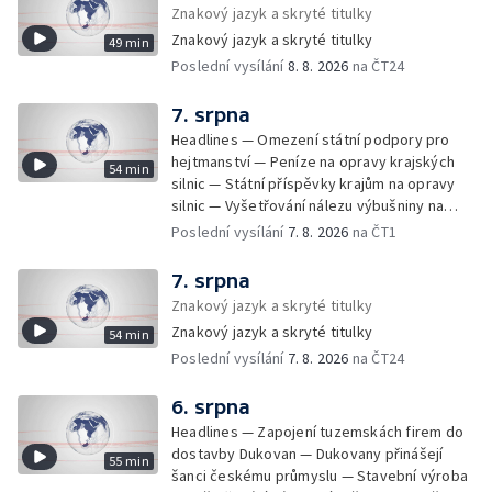
Populace Česka stárne — Čekací lhůty na
Znakový jazyk a skryté titulky
přijetí do domovů pro seniory — Tisza
Znakový jazyk a skryté titulky
49 min
vybrala kandidáta na prezidenta — Tréninky
Poslední vysílání
8. 8. 2026
na ČT24
soutěžních párů StarDance — Následky
tajfunu Dolphin — Pád dronu v Bulharsku —
Prahou prošel průvod hrdosti na podporu
7. srpna
sexuálních menšin — Snazší vrácení zboží —
Headlines — Omezení státní podpory pro
Pátrání na jezeře Most — Bezpečnost na
hejtmanství — Peníze na opravy krajských
54 min
paddleboardech — Češi hledají chladnější
silnic — Státní příspěvky krajům na opravy
destinace — Kolik zaplatí Češi za dovolenou
silnic — Vyšetřování nálezu výbušniny na
— Cestování se zvířaty — Turistický nápor na
letišti v Lipsku — Pasové kontroly spojů mezi
Poslední vysílání
7. 8. 2026
na ČT1
Šumavu — Demolice budovy ve Zlíně —
Španělskem a Itálii — Demolice vyhořelé
Uzavření tunelů Lochkov a Cholupice — Nový
budovy ve Zlíně — Pohřeb Milana Knížáka —
7. srpna
ministr spravedlnosti USA — Španělsko
Obvinění v kauze Správy železnic — Tržby
Znakový jazyk a skryté titulky
zpřísnilo kontroly na hranicích — Česko
ve službách vzrostly — Další útoku
zaostává v obnovitelných zdrojích —
Znakový jazyk a skryté titulky
54 min
ukrajinských dronů na sklady v Rusku —
Pozorování hvězd na Jizerce — Přeshraniční
Poslední vysílání
7. 8. 2026
na ČT24
Exhumace těl obětí volyňských masakrů —
dodávky vody kvůli suchu — 35 let úspor
Financování zařízení pro pomoc dětem —
energií
Vodní elektrárny kvůli suchu omezují provoz
6. srpna
— 25 let od zápisu vily Tugendhat na seznam
Headlines — Zapojení tuzemskách firem do
UNESCO — Pokuta pro společnost Meta —
dostavby Dukovan — Dukovany přinášejí
55 min
Oběti po střelbě na škole v Thajsku —
šanci českému průmyslu — Stavební výroba
Technologie pomáhají s péčí o seniory —