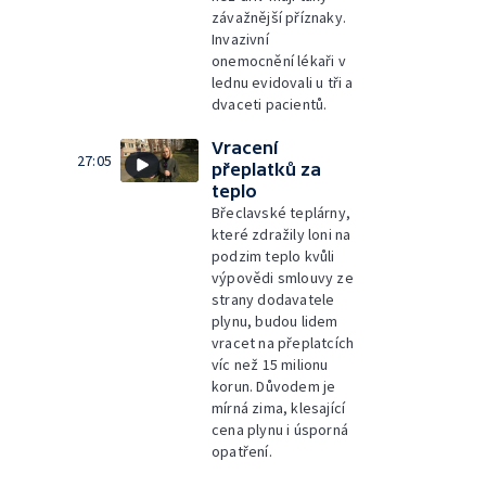
závažnější příznaky.
Invazivní
onemocnění lékaři v
lednu evidovali u tři a
dvaceti pacientů.
Vracení
27:05
přeplatků za
teplo
Břeclavské teplárny,
které zdražily loni na
podzim teplo kvůli
výpovědi smlouvy ze
strany dodavatele
plynu, budou lidem
vracet na přeplatcích
víc než 15 milionu
korun. Důvodem je
mírná zima, klesající
cena plynu i úsporná
opatření.