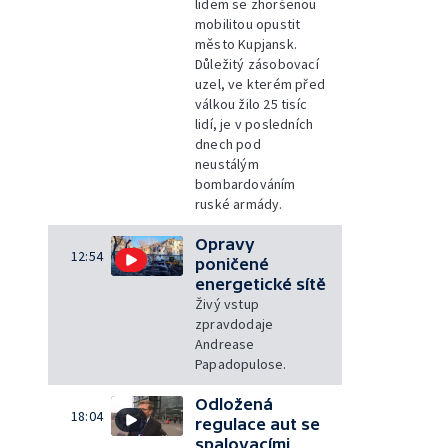
lidem se zhoršenou
mobilitou opustit
město Kupjansk.
Důležitý zásobovací
uzel, ve kterém před
válkou žilo 25 tisíc
lidí, je v posledních
dnech pod
neustálým
bombardováním
ruské armády.
Opravy
12:54
poničené
energetické sítě
Živý vstup
zpravdodaje
Andrease
Papadopulose.
Odložená
18:04
regulace aut se
spalovacími