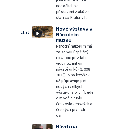
nedočkali se
přistavení vlaků ze
stanice Praha-Jih.
Nové výstavy v
21:35
Národním
muzeu
Národní muzeum má
za sebou úspěšný
rok. Loni přivítalo
více než milion
návštěvníků ((1 008
283 )). A na letošek
už připravuje pět
nových velkých
výstav. Ta první bude
o módě a stylu
československých a
českých prvních
dam.
Návrh na