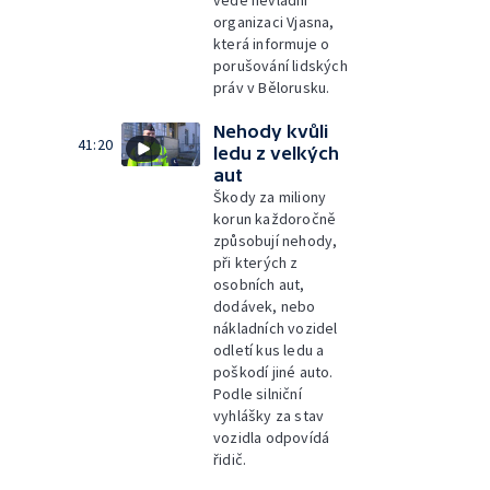
organizaci Vjasna,
která informuje o
porušování lidských
práv v Bělorusku.
Nehody kvůli
41:20
ledu z velkých
aut
Škody za miliony
korun každoročně
způsobují nehody,
při kterých z
osobních aut,
dodávek, nebo
nákladních vozidel
odletí kus ledu a
poškodí jiné auto.
Podle silniční
vyhlášky za stav
vozidla odpovídá
řidič.