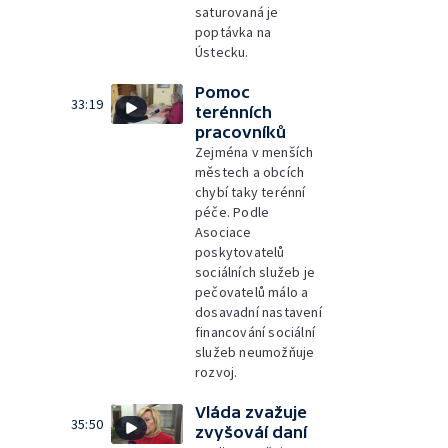
saturovaná je
poptávka na
Ústecku.
Pomoc
33:19
terénních
pracovníků
Zejména v menších
městech a obcích
chybí taky terénní
péče. Podle
Asociace
poskytovatelů
sociálních služeb je
pečovatelů málo a
dosavadní nastavení
financování sociální
služeb neumožňuje
rozvoj.
Vláda zvažuje
35:50
zvyšováí daní