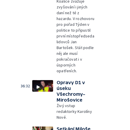
Koalice zvažuje
zvyšování i jiných
daní než té z
hazardu. V rozhovoru
pro pořad Týden v
politice to připustil
první místopředseda
lidovců Jan
Bartošek. Stát podle
něj ale musí
pokračovat i v
úsporných
opatřeních.
Opravy D1 v
36:32
úseku
Všechromy–
Mirošovice
Živý vstup
redaktorky Karolíny
Nové.
Setkání Miloše