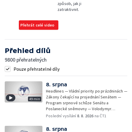
způsob, jak ji
zatraktivnit.
Přehrát celé video
Přehled dílů
9800 přehratelných
Pouze přehratelné díly
8. srpna
Headlines — Vládní priority po prázdninách —
Zákony čekající na projednání Senátem —
49 min
Program srpnové schůze Senátu a
Poslanecké sněmovny — Volodymyr
Zelenskyj jednal poprvé v Bělehradě —
Poslední vysílání
8. 8. 2026
na ČT1
Útoky na lodě v Černém moři — Tresty za
provoz nelegálních domovů pro seniory —
8. srpna