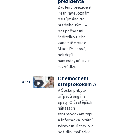
prezidenta
Zvolený prezident
Petr Pavel oznámil
další jméno do
hradního týmu –
bezpečnostní
ředitelkou jeho
kanceláře bude
Mlada Princová,
někdejší
náměstkyně civilní
rozvědky.
Onemocnění
26:41
streptokokem A
V Česku přibylo
případů angín a
spály. O častějších
nákazách
streptokokem typu
A informoval Státní
zdravotní ústav. Víc
než dřív mají taky