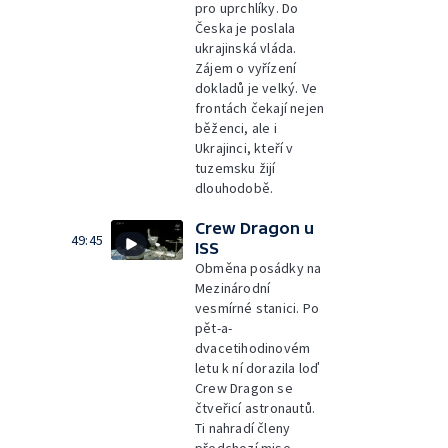
pro uprchlíky. Do
Česka je poslala
ukrajinská vláda.
Zájem o vyřízení
dokladů je velký. Ve
frontách čekají nejen
běženci, ale i
Ukrajinci, kteří v
tuzemsku žijí
dlouhodobě.
Crew Dragon u
49:45
ISS
Obměna posádky na
Mezinárodní
vesmírné stanici. Po
pět-a-
dvacetihodinovém
letu k ní dorazila loď
Crew Dragon se
čtveřicí astronautů.
Ti nahradí členy
předchozí mise,