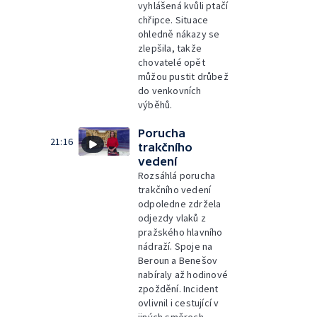
vyhlášená kvůli ptačí
chřipce. Situace
ohledně nákazy se
zlepšila, takže
chovatelé opět
můžou pustit drůbež
do venkovních
výběhů.
Porucha
21:16
trakčního
vedení
Rozsáhlá porucha
trakčního vedení
odpoledne zdržela
odjezdy vlaků z
pražského hlavního
nádraží. Spoje na
Beroun a Benešov
nabíraly až hodinové
zpoždění. Incident
ovlivnil i cestující v
jiných směrech –