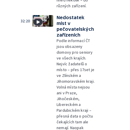
různých zařízení.
Nedostatek
32:20
míst v
pečovatelských
zařízeních
Podle informací ČT
jsou obsazeny
domovy pro seniory
ve všech krajích.
Nejvíc žadatelů o
místo – přes 17set je
ve Zlínském a
Jihomoravském kraji.
Volná místa nejsou
ani v Praze,
Jihočeském,
Libereckém a
Pardubickém kraji –
přesná data o počtu
čekajících tam ale
nemají. Naopak