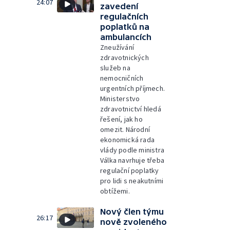
24:07
zavedení
regulačních
poplatků na
ambulancích
Zneužívání
zdravotnických
služeb na
nemocničních
urgentních příjmech.
Ministerstvo
zdravotnictví hledá
řešení, jak ho
omezit. Národní
ekonomická rada
vlády podle ministra
Válka navrhuje třeba
regulační poplatky
pro lidi s neakutními
obtížemi.
Nový člen týmu
26:17
nově zvoleného