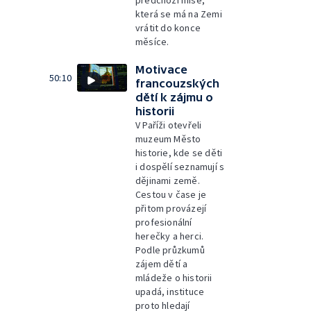
která se má na Zemi
vrátit do konce
měsíce.
Motivace
50:10
francouzských
dětí k zájmu o
historii
V Paříži otevřeli
muzeum Město
historie, kde se děti
i dospělí seznamují s
dějinami země.
Cestou v čase je
přitom provázejí
profesionální
herečky a herci.
Podle průzkumů
zájem dětí a
mládeže o historii
upadá, instituce
proto hledají