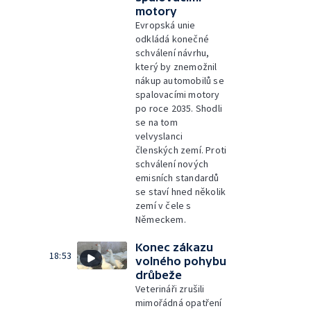
motory
Evropská unie
odkládá konečné
schválení návrhu,
který by znemožnil
nákup automobilů se
spalovacími motory
po roce 2035. Shodli
se na tom
velvyslanci
členských zemí. Proti
schválení nových
emisních standardů
se staví hned několik
zemí v čele s
Německem.
Konec zákazu
18:53
volného pohybu
drůbeže
Veterináři zrušili
mimořádná opatření