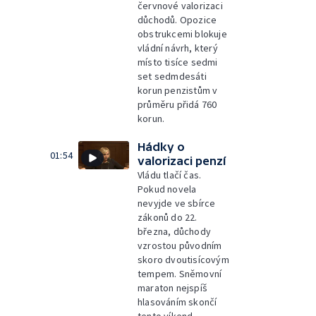
červnové valorizaci
důchodů. Opozice
obstrukcemi blokuje
vládní návrh, který
místo tisíce sedmi
set sedmdesáti
korun penzistům v
průměru přidá 760
korun.
Hádky o
01:54
valorizaci penzí
Vládu tlačí čas.
Pokud novela
nevyjde ve sbírce
zákonů do 22.
března, důchody
vzrostou původním
skoro dvoutisícovým
tempem. Sněmovní
maraton nejspíš
hlasováním skončí
tento víkend.