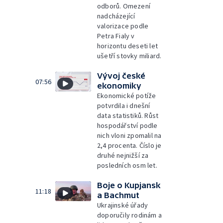
odborů. Omezení
nadcházející
valorizace podle
Petra Fialy v
horizontu deseti let
ušetří stovky miliard.
Vývoj české
07:56
ekonomiky
Ekonomické potíže
potvrdila i dnešní
data statistiků. Růst
hospodářství podle
nich vloni zpomalil na
2,4 procenta. Číslo je
druhé nejnižší za
posledních osm let.
Boje o Kupjansk
11:18
a Bachmut
Ukrajinské úřady
doporučily rodinám a