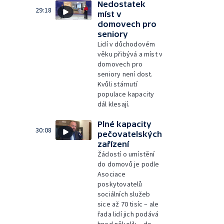
Nedostatek
29:18
míst v
domovech pro
seniory
Lidí v důchodovém
věku přibývá a míst v
domovech pro
seniory není dost.
Kvůli stárnutí
populace kapacity
dál klesají.
Plné kapacity
30:08
pečovatelských
zařízení
Žádostí o umístění
do domovů je podle
Asociace
poskytovatelů
sociálních služeb
sice až 70 tisíc – ale
řada lidí jich podává
hned několik – do