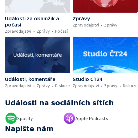
rekordy v Česku — Rekordní teplota
naměřená na Moravě — Klimatizace v MHD —
Klimatizace na dětských odděleních
Události za okamžik a
Zprávy
nemocnic — Klimatizace v domácnostech —
počasí
Žaloba proti Trumpovým clům — Záchrana
Zpravodajství
Zprávy
migrantů v Lamanšském průlivu — Čištění
Zpravodajství
Zprávy
Počasí
Karlova mostu — Sběr borůvek v
zakázaných oblastech Šumavy — Investice
do energetické sítě — Hromadný pohřeb v
Gaze — Drahý život v Jižní Koreji — Potopení
indické lodi v Rudém moři — Nedostatek
vody ovlivňuje zdraví ptáků — Natáčení
vánoční pohádky pro neslyšící
Události, komentáře
Studio ČT24
Zpravodajství
Zprávy
Diskuze
Zpravodajství
Zprávy
Diskuze
Události
na sociálních sítích
Spotify
Apple Podcasts
Napište nám