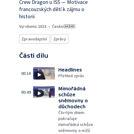
Crew Dragon u ISS — Motivace
francouzských dětí k zájmu o
historii
Vyrobeno
2023
•
Česko
Zpravodajství
Zprávy
Části dílu
Headlines
00:16
Přehled zpráv.
Mimořádná
00:49
schůze
sněmovny o
důchodech
Čtvrtým dnem
pokračuje
mimořádná schůze
sněmovny o nižší